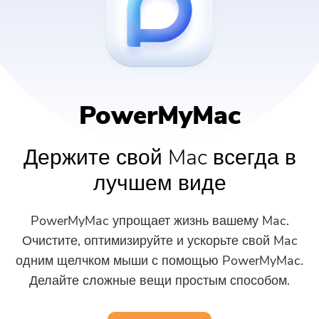
Популярные
PowerMyMac
Поддержка
PowerUninstall
Video Converter
PowerMyMac
Screen Recorder
Держите свой Mac всегда в
лучшем виде
PDF Компрессор
PowerMyMac упрощает жизнь вашему Mac.
Онлайн
Очистите, оптимизируйте и ускорьте свой Mac
одним щелчком мыши с помощью PowerMyMac.
Бесплатный видео конвертер
Делайте сложные вещи простым способом.
Free Video Editor