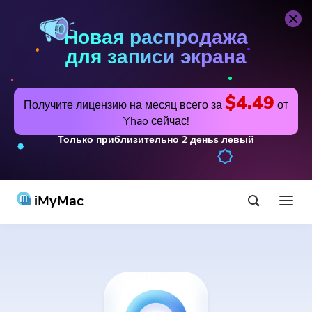
Новая распродажа
для записи экрана
$4.49
Получите лицензию на месяц всего за
от
Yhao сейчас!
Только приблизительно
2
деньs
левый
iMyMac
Продукт и решение
Магазин
утилита