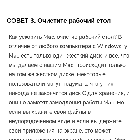
Ссылка для скачивания и код
купона были отправлены на ваш
СОВЕТ 3. Очистите рабочий стол
адрес электронной почты
user@email.com. Вы также можете
Как ускорить Mac, очистив рабочий стол? В
нажать кнопку, чтобы приобрести
отличие от любого компьютера с Windows, у
программное обеспечение
напрямую.
Mac есть только один жесткий диск, и все, что
мы делаем с нашим Mac, происходит только
Купить
на том же жестком диске. Некоторые
пользователи могут подумать, что у них
никогда не закончится диск C для хранения, и
они не заметят замедления работы Mac. Но
если вы храните свои файлы в
неупорядоченном виде и если вы держите
свои приложения на экране, это может
привести к замедлению работы вашего Mac.