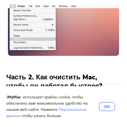
Часть 2. Как очистить Mac,
чтобы он работал быстрее?
iMyMac
использует файлы cookie, чтобы
Как очистить Mac, чтобы он работал быстрее?
обеспечить вам максимальное удобство на
OK
Есть еще один способ сделать это —
нашем веб-сайте. Нажмите
Персональные
данные
чтобы узнать больше.
загрузить стороннее программное
обеспечение. На самом деле вы можете