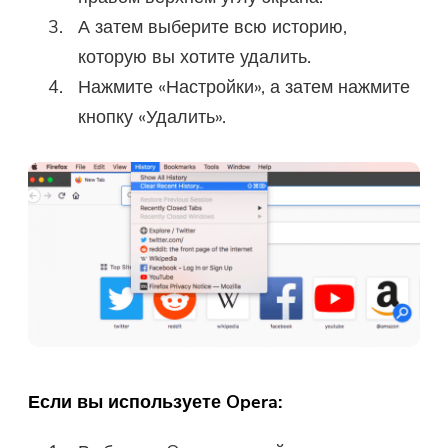
А затем выберите всю историю,
которую вы хотите удалить.
Нажмите «Настройки», а затем нажмите
кнопку «Удалить».
Вы почти закончили.
Горячая подсказка
Подпишитесь на наши лучшие
Это программное обеспечение
предложения и новости о
можно только скачать. Это
приложениях iMyMac.
программное обеспечение
Если вы используете Opera:
можно загрузить и
использовать только на Mac.