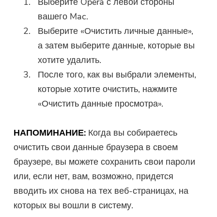
Выберите Opera с левой стороны
Вы можете ввести свой адрес
вашего Mac.
электронной почты, чтобы
Выберите «Очистить личные данные»,
получить ссылку для
а затем выберите данные, которые вы
скачивания и код купона. Если
хотите удалить.
вы хотите купить программное
После того, как вы выбрали элементы,
обеспечение, пожалуйста,
которые хотите очистить, нажмите
нажмите
магазин
.
«Очистить данные просмотра».
Пожалуйста, введите адрес
электронной почты.
НАПОМИНАНИЕ:
Когда вы собираетесь
очистить свои данные браузера в своем
Отправить
браузере, вы можете сохранить свои пароли
или, если нет, вам, возможно, придется
вводить их снова на тех веб-страницах, на
Спасибо за вашу подписку!
которых вы вошли в систему.
Спасибо за вашу подписку!