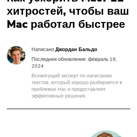
Поддержка
PowerMyMac
хитростей, чтобы ваш
Mac работал быстрее
PowerUninstall
Video Converter
Написано
Джордан Бальдо
Screen Recorder
Последнее обновление: февраль 19,
2024
Всемогущий эксперт по написанию
PDF Компрессор
текстов, который хорошо разбирается в
проблемах Mac и предоставляет
Онлайн
эффективные решения.
Бесплатный видео конвертер
Free Video Editor