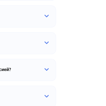
сией?