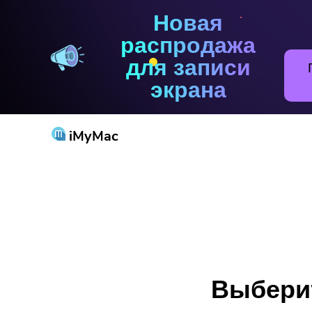
Новая
распродажа
для записи
экрана
iMyMac
Попу
Выберит