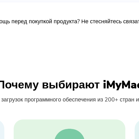
предложения и новости о
приложениях iMyMac.
щь перед покупкой продукта? Не стесняйтесь связат
Пожалуйста, введите адрес
электронной почты.
Отправить
Почему выбирают iMyMa
Спасибо за вашу подписку!
 загрузок программного обеспечения из 200+ стран и