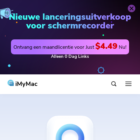
Nieuwe lanceringsuitverkoop
voor schermrecorder
$4.49
Ontvang een maandlicentie voor Just
Nu!
Alleen
0
Dag
Links
iMyMac
Product & Oplossing
Shop
utility
Warm