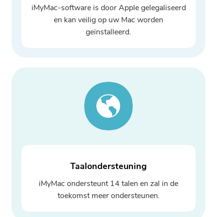
iMyMac-software is door Apple gelegaliseerd
Bedankt voor je abonnement!
en kan veilig op uw Mac worden
Bedankt voor je abonnement!
geïnstalleerd.
De downloadlink en couponcode zijn
verzonden naar uw e-mailadres
user@email.com. U kunt ook op de
knop klikken om de software direct
aan te schaffen.
Nu bestellen
Taalondersteuning
iMyMac ondersteunt 14 talen en zal in de
toekomst meer ondersteunen.