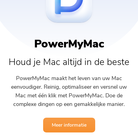
PowerMyMac
Support
PowerVerwijderen
Video Converter
PowerMyMac
Screen Recorder
Houd je Mac altijd in de beste
PDF-compressor
PowerMyMac maakt het leven van uw Mac
eenvoudiger. Reinig, optimaliseer en versnel uw
Online
Mac met één klik met PowerMyMac. Doe de
complexe dingen op een gemakkelijke manier.
Gratis Video Converter
Meer informatie
Free Video Editor