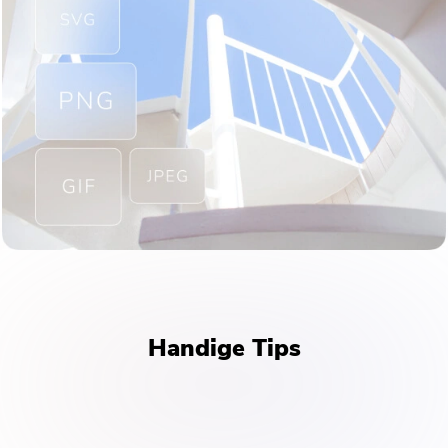
Bedankt voor je abonnement!
Bedankt voor je abonnement!
De downloadlink en couponcode zijn
verzonden naar uw e-mailadres
user@email.com. U kunt ook op de
knop klikken om de software direct
aan te schaffen.
Nu bestellen
Handige Tips