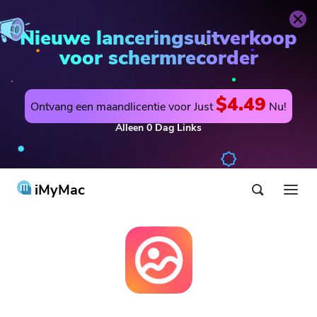
Nieuwe lanceringsuitverkoop
voor schermrecorder
$4.49
Ontvang een maandlicentie voor Just
Nu!
Alleen
0
Dag
Links
iMyMac
Product & Oplossing
Shop
utility
Warm
Support
PowerMyMac