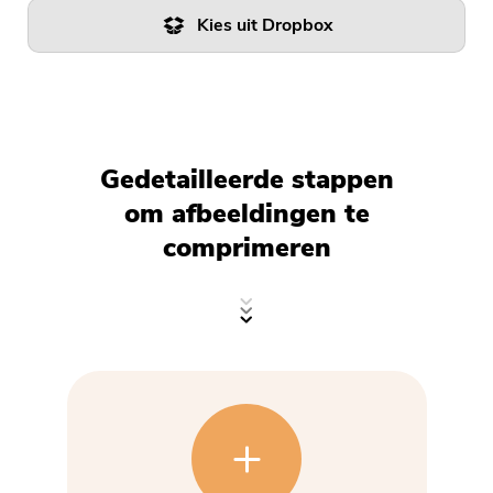
Gratis fotocompressor
Kies uit Dropbox
Gratis PDF-compressor
Downloaden Alle
Gedetailleerde stappen
om afbeeldingen te
Opslaan in Dropbox
comprimeren