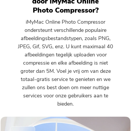
door iMyMac Online
Je bent bijna klaar.
Warme Snelheid
Photo Compressor?
Abonneer u op onze beste deals
Deze software kan alleen
en nieuws over iMyMac-apps.
iMyMac Online Photo Compressor
worden Deze software kan
ondersteunt verschillende populaire
alleen worden gedownload en
afbeeldingsbestandstypen, zoals PNG,
gebruikt op Mac. U kunt uw e-
JPEG, Gif, SVG, enz. U kunt maximaal 40
mailadres invoeren om de
afbeeldingen tegelijk uploaden voor
downloadlink en couponcode te
compressie en elke afbeelding is niet
ontvangen. Als u de software
groter dan 5M. Voel je vrij om van deze
wilt kopen, klikt u op:
shop
.
totaal-gratis service te genieten en we
zullen ons best doen om meer nuttige
Vul een geldig e-mailadres.
services voor onze gebruikers aan te
bieden.
Verzenden