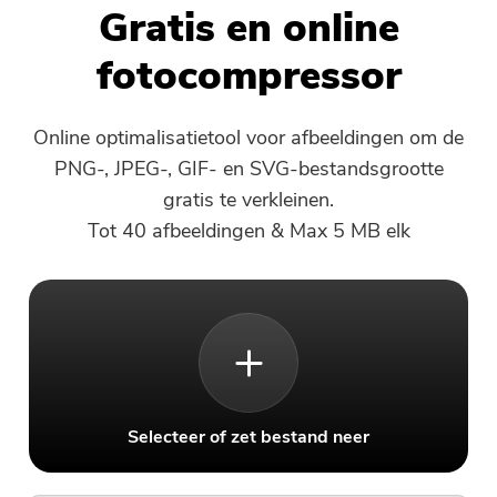
Gratis en online
fotocompressor
PowerVerwijderen
Video Converter
Online optimalisatietool voor afbeeldingen om de
PNG-, JPEG-, GIF- en SVG-bestandsgrootte
Screen Recorder
gratis te verkleinen.
Tot 40 afbeeldingen & Max 5 MB elk
PDF-compressor
Online
Gratis Video Converter
Selecteer of zet bestand neer
Free Video Editor