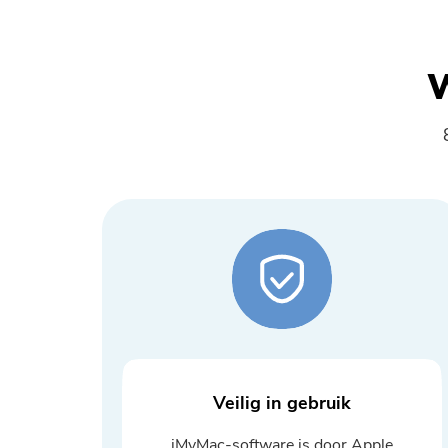
W
Veilig in gebruik
iMyMac-software is door Apple