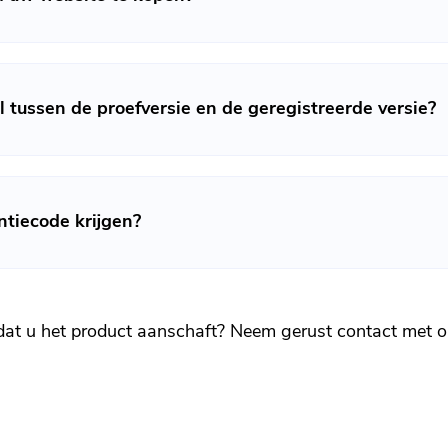
l tussen de proefversie en de geregistreerde versie?
ntiecode krijgen?
Je bent bijna klaar.
Abonneer u op onze beste deals
dat u het product aanschaft? Neem gerust contact met o
en nieuws over iMyMac-apps.
Vul een geldig e-mailadres.