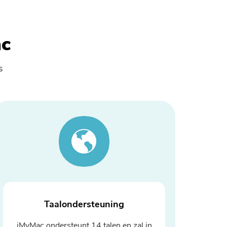
ac
s
Taalondersteuning
iMyMac ondersteunt 14 talen en zal in