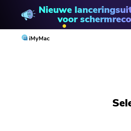
Nieuwe lanceringsui
voor schermreco
iMyMac
Sel