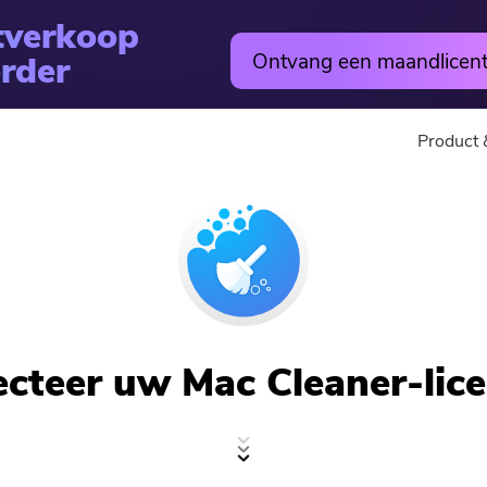
tverkoop
rder
Ontvang een maandlicent
Product 
utility
Online
Warm
PowerMyMac
Gratis Vi
PowerVerwijderen
Free Video
ecteer uw Mac Cleaner-lice
Video Converter
Gratis fo
Screen Recorder
Gratis PD