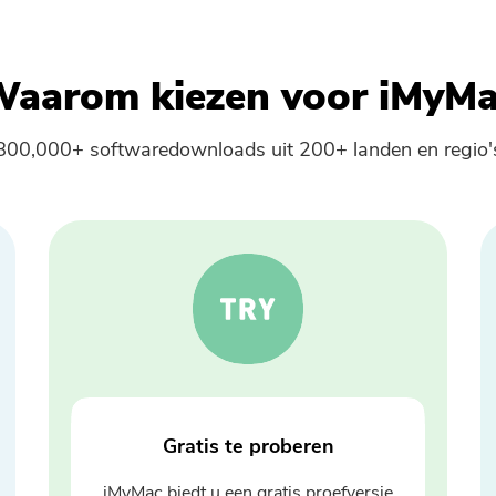
Verzenden
aarom kiezen voor iMyM
Bedankt voor je abonnement!
800,000+ softwaredownloads uit 200+ landen en regio'
Gratis te proberen
iMyMac biedt u een gratis proefversie