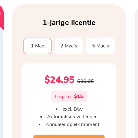
PDF-compressor
M
e
e
s
t
o
p
u
l
a
i
p
r
1-jarige licentie
1 Mac
2 Mac's
5 Mac's
$24.95
$39.95
$15
besparen
excl. Btw
Automatisch verlengen
Annuleer op elk moment