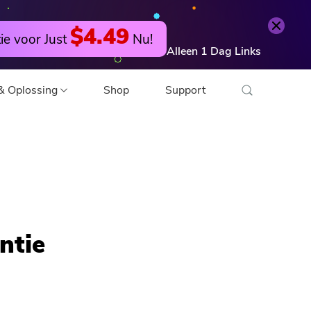
$4.49
ie voor Just
Nu!
Alleen
1
Dag
Links
& Oplossing
Shop
Support
deo Converter
 Editor
ntie
tocompressor
F-compressor