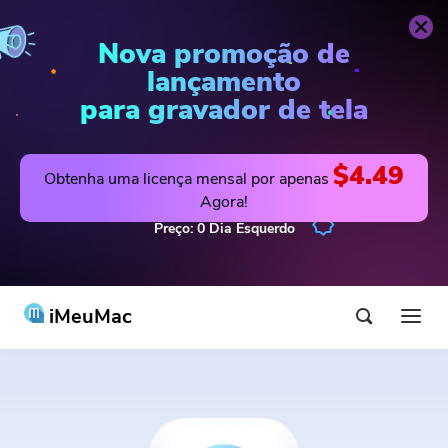
Nova promoção de
lançamento
para gravador de tela
$4.49
Obtenha uma licença mensal por apenas
Agora!
Preço:
0
Dia
Esquerdo
iMeuMac
Produto e solução