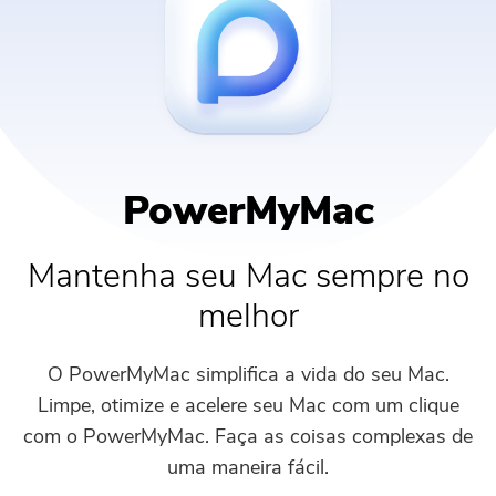
Loja
Utilidade
Hot
PowerMyMac
Suporte
PowerUninstall
Conversor de vídeo
PowerMyMac
Screen Recorder
Mantenha seu Mac sempre no
melhor
Compressor PDF
O PowerMyMac simplifica a vida do seu Mac.
Online
Limpe, otimize e acelere seu Mac com um clique
com o PowerMyMac. Faça as coisas complexas de
Free Video Converter
uma maneira fácil.