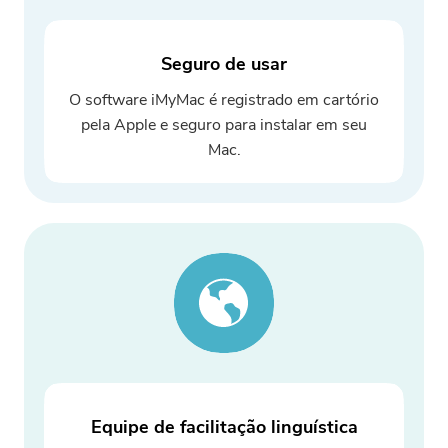
Seguro de usar
Obrigado por sua inscrição!
O software iMyMac é registrado em cartório
Obrigado por sua inscrição!
pela Apple e seguro para instalar em seu
O link de download e o código do
Mac.
cupom foram enviados para seu e-
mail user@email.com. Você também
pode clicar no botão para comprar o
software diretamente.
Comprar
agora
Equipe de facilitação linguística