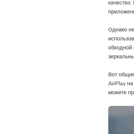
качество.
приложени
Однако не
использов
обходной 
зеркальн
Вот общие
AirPlay н
можете пр