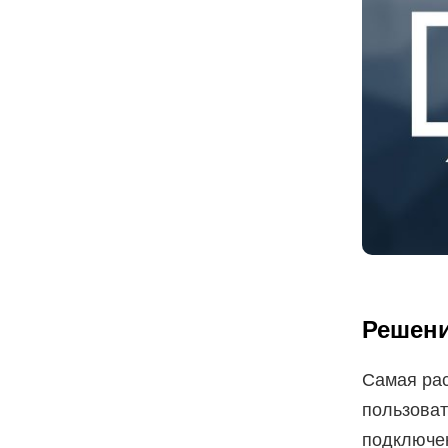
Решени
Самая рас
пользовате
подключен