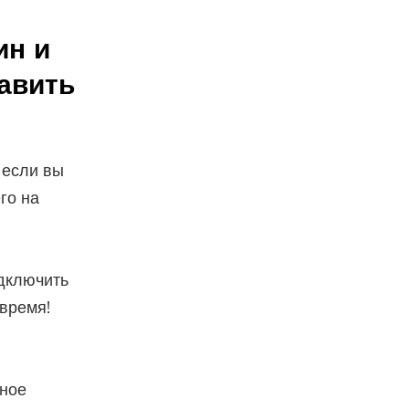
ин и
авить
 если вы
го на
одключить
время!
дное