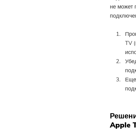
не может 
подключен
Про
TV (
исп
Убе
под
Еще 
подк
Решени
Apple 