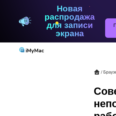
Новая
PowerMyMac
распродажа
для записи
экрана
iMyMac
Брауз
Попу
Сов
непо