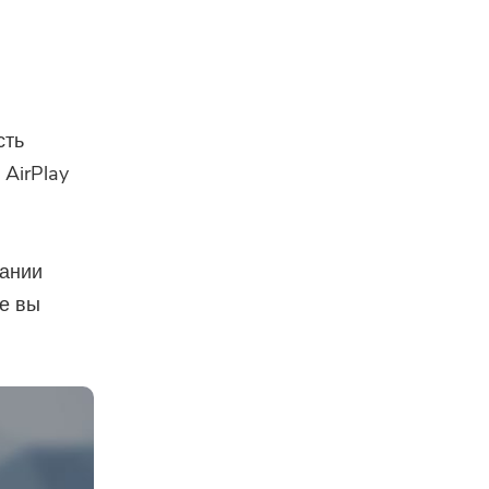
й
сть
 AirPlay
вании
ые вы