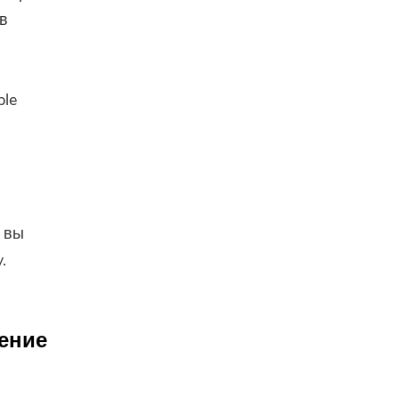
в
ple
к вы
.
ение