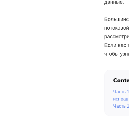
данные.
Большинст
потоковой
рассмотр
Если вас 
чтобы узн
Conte
Часть 
исправ
Часть 