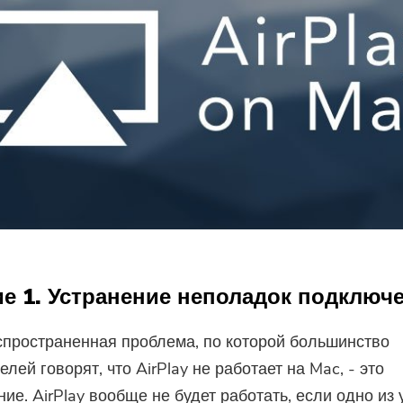
предложения и новости о
приложениях iMyMac.
Пожалуйста, введите адрес
электронной почты.
Отправить
Спасибо за вашу подписку!
е 1. Устранение неполадок подключ
пространенная проблема, по которой большинство
лей говорят, что AirPlay не работает на Mac, - это
ие. AirPlay вообще не будет работать, если одно из 