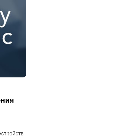
ения
устройств