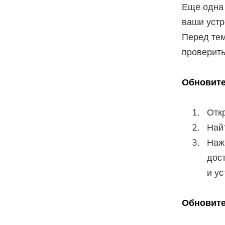
Еще одна 
ваши устр
Перед тем
проверить
Обновите
Отк
Най
Наж
дос
и у
Обновит