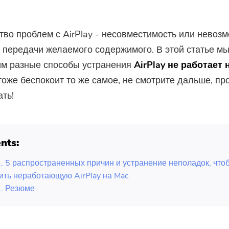
во проблем с AirPlay - несовместимость или невоз
 передачи желаемого содержимого. В этой статье м
им разные способы устранения
AirPlay не работает 
тоже беспокоит то же самое, не смотрите дальше, про
ать!
nts:
1. 5 распространенных причин и устранение неполадок, что
ить неработающую AirPlay на Mac
2. Резюме