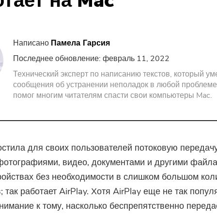
тает на Mac
Screen Recorder
Бесплатный PDF Com
PDF Компрессор
Написано
Памела Гарсия
Последнее обновление: февраль 11, 2022
Технический эксперт по написанию текстов, который ум
сообщения об устранении неполадок в любой проблеме
помог многим читателям спасти свои компьютеры Mac.
остила для своих пользователей потоковую передач
фотографиями, видео, документами и другими файл
ройствах без необходимости в слишком большом кол
 так работает AirPlay. Хотя AirPlay еще не так попул
нимание к тому, насколько беспрепятственно переда