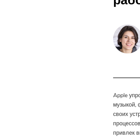
рабо
Apple упр
музыкой, 
своих уст
процессов;
привлек в