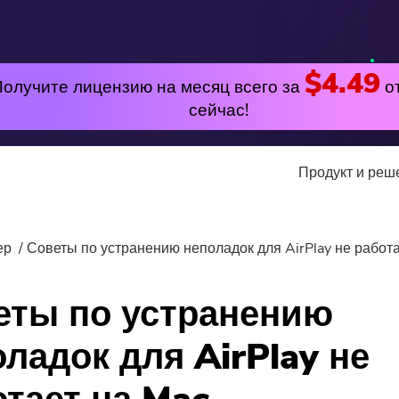
$4.49
Получите лицензию на месяц всего за
о
сейчас!
Продукт и ре
утилита
Онлайн
ер
Советы по устранению неполадок для AirPlay не работа
лярные
PowerMyMac
Бесплатный видео к
еты по устранению
PowerUninstall
Free Video Editor
ладок для AirPlay не
Video Converter
Бесплатный фотоком