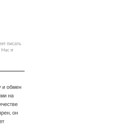
pressor
еет писать
 Mac и
у и обмен
ами на
ичестве
ярен, он
ет