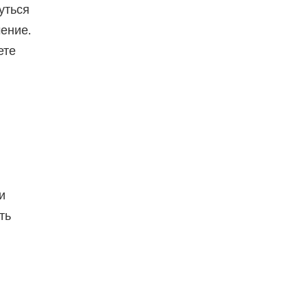
уться
ение.
ете
и
ть