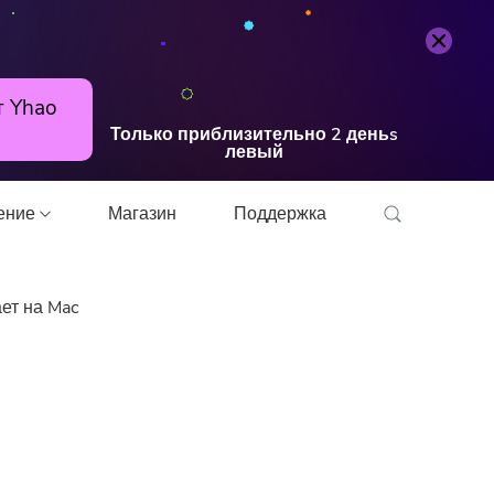
Попробуйте бесплатно
Купить
т Yhao
Только приблизительно
2
деньs
левый
шение
Магазин
Поддержка
ет на Mac
онвертер
прессор