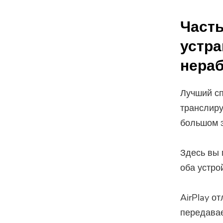
Часть
устра
нераб
Лучший сп
транслиру
большом э
Здесь вы 
оба устро
AirPlay от
передавае