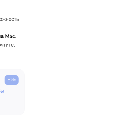
можность
ы
на Mac
.
чтите,
бы