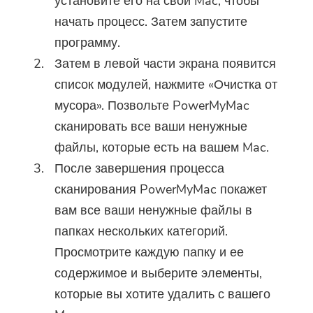
установите его на свой Mac, чтобы
начать процесс. Затем запустите
программу.
Затем в левой части экрана появится
список модулей, нажмите «Очистка от
мусора». Позвольте PowerMyMac
сканировать все ваши ненужные
файлы, которые есть на вашем Mac.
После завершения процесса
Вы почти закончили.
сканирования PowerMyMac покажет
Горячая подсказка
вам все ваши ненужные файлы в
Подпишитесь на наши лучшие
Это программное обеспечение
папках нескольких категорий.
предложения и новости о
можно только скачать. Это
Просмотрите каждую папку и ее
приложениях iMyMac.
программное обеспечение
содержимое и выберите элементы,
можно загрузить и
которые вы хотите удалить с вашего
использовать только на Mac.