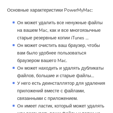
Ссылка для скачивания и код
Основные характеристики PowerMyMac:
купона были отправлены на ваш
адрес электронной почты
Он может удалить все ненужные файлы
user@email.com. Вы также можете
на вашем Mac, как и все многоязычные
нажать кнопку, чтобы приобрести
программное обеспечение
старые резервные копии iTunes ...
напрямую.
Он может очистить ваш браузер, чтобы
вам было удобнее пользоваться
Купить
браузером вашего Mac.
Он может находить и удалять дубликаты
файлов, большие и старые файлы...
У него есть деинсталлятор для удаления
приложений вместе с файлами,
связанными с приложением.
Он имеет ластик, который может удалять