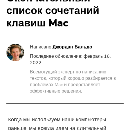
Поддержка
PowerMyMac
список сочетаний
клавиш Mac
PowerUninstall
Video Converter
Написано
Джордан Бальдо
Screen Recorder
Последнее обновление: февраль 16,
2022
Всемогущий эксперт по написанию
PDF Компрессор
текстов, который хорошо разбирается в
проблемах Mac и предоставляет
Онлайн
эффективные решения.
Бесплатный видео конвертер
Когда мы используем наши компьютеры
Free Video Editor
раньше, мы всегда идем на длительный