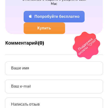
Mac
Попробуйте бесплатно
Купить
П
ка
оплаты
"Q
IW
Комментарий(
0
)
оддерж
I"