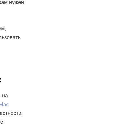
 вам нужен
ем,
льзовать
c
 на
Mac
астности,
ое