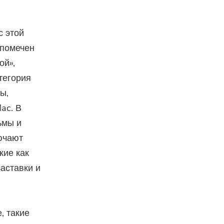
с этой
 помечен
ой»,
тегория
ы,
ac. В
ьмы и
ючают
кие как
заставки и
, такие