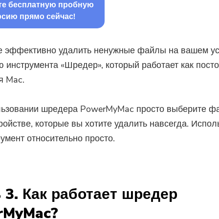
те бесплатную пробную
рсию прямо сейчас!
е эффективно удалить ненужные файлы на вашем ус
 инструмента «Шредер», который работает как пост
я Mac.
льзовании шредера PowerMyMac просто выберите ф
ройстве, которые вы хотите удалить навсегда. Испол
румент относительно просто.
 3. Как работает шредер
rMyMac?