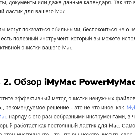
кты, документы или даже данные календаря. Так что
предложения и новости о
й ластик для вашего Mac.
приложениях iMyMac.
ы могут показаться обильными, беспокоиться не о ч
Пожалуйста, введите адрес
 есть полезный инструмент, который вы можете испо
электронной почты.
тивной очистки вашего Mac.
Отправить
 2. Обзор iMyMac PowerMyMa
Спасибо за вашу подписку!
отите эффективный метод очистки ненужных файлов
, рекомендуемое решение - это не что иное, как
iMy
Mac
наряду с его разнообразными инструментами, в ч
оторый работает как постоянный ластик для Mac. Сам
в этом инструменте - то, что вы можете чистить свое