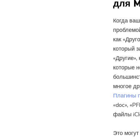
для 
Когда ваш
проблемой
как «Друг
который з
«Другие»,
которые 
большинст
многое др
Плагины 
«doc», «P
файлы iCl
Это могут