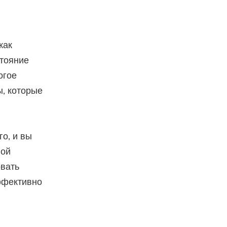
как
стояние
огое
ы, которые
о, и вы
ной
овать
ффективно