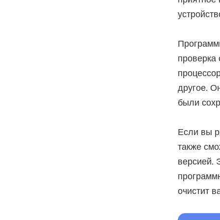
устройств
Программн
проверка 
процессор
другое. О
были сох
Если вы р
также смо
версией. 
программн
очистит в