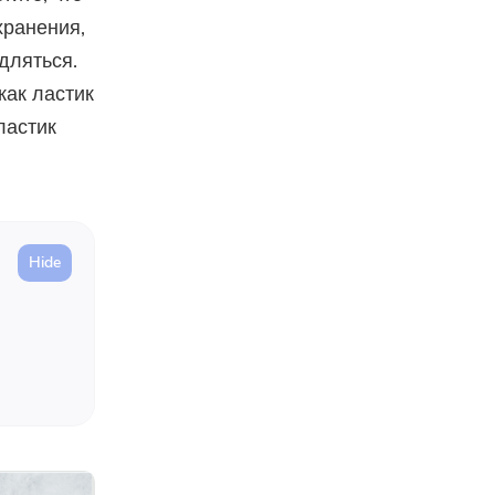
хранения,
дляться.
как ластик
ластик