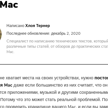
 Mac
Screen Recorder
Бесплатный PDF Com
PDF Компрессор
Написано
Хлоя Тернер
Последнее обновление: декабрь 2, 2020
Специалист по написанию технических текстов, который
различные типы статей, от обзоров до практических ста
Mac.
 не хватает места на своих устройствах, нужно
посто
ля Mac
даже если большинство из них считает, что он
тся приложениями, музыкой и другими сохраненным
Потому что это может стать реальной проблемой. По
го проверить хранилище вашего Mac, и если вы заме