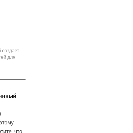
pressor
 создает
тей для
янный
и
этому
тите, что