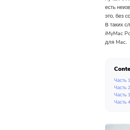
есть неиз
это, без 
В таких с
iMyMac Po
для Mac.
Conte
Часть 
Часть 
Часть 
Часть 