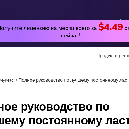
$4.49
Получите лицензию на месяц всего за
о
сейчас!
Продукт и ре
утилита
Онлайн
MyMac
Полное руководство по лучшему постоянному ласт
лярные
PowerMyMac
Бесплатный видео к
ное руководство по
PowerUninstall
Free Video Editor
шему постоянному лас
Video Converter
Бесплатный фотоком