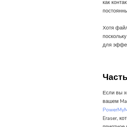
как конта
постоянны
Хотя файл
поскольку
для эффек
Часть
Если вы х
вашем Mac
PowerMy
Eraser, к
приятное 