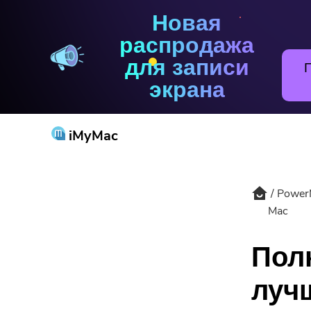
Новая
PowerMyMac
распродажа
для записи
экрана
iMyMac
Power
Попу
Mac
Пол
луч