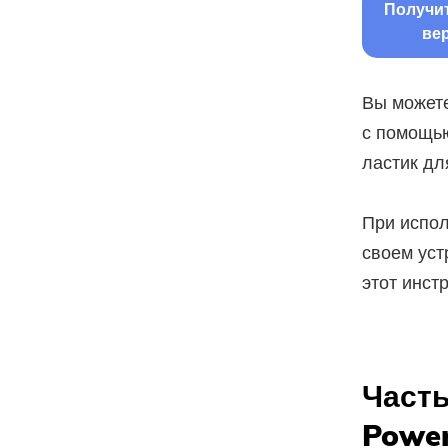
Получи
ве
Вы может
с помощью
ластик дл
При испо
своем уст
этот инст
Часть
Powe