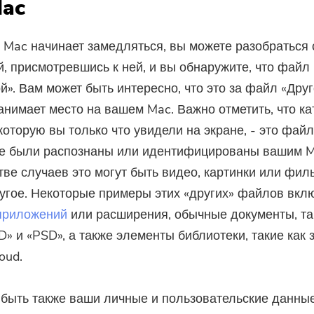
Mac
 Mac начинает замедляться, вы можете разобраться 
, присмотревшись к ней, и вы обнаружите, что файл
ой». Вам может быть интересно, что это за файл «Друг
анимает место на вашем Mac. Важно отметить, что ка
 которую вы только что увидели на экране, - это файл
не были распознаны или идентифицированы вашим M
ве случаев это могут быть видео, картинки или фил
угое. Некоторые примеры этих «других» файлов вкл
приложений
или расширения, обычные документы, та
FD» и «PSD», а также элементы библиотеки, такие как 
oud.
Вы почти закончили.
 быть также ваши личные и пользовательские данные
Подпишитесь на наши лучшие