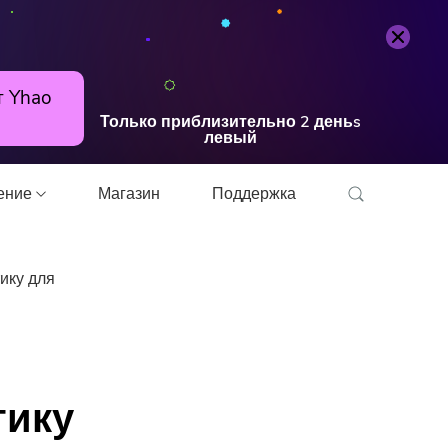
Попробуйте бесплатно
Купить
т Yhao
Только приблизительно
2
деньs
левый
шение
Магазин
Поддержка
ику для
онвертер
тику
прессор