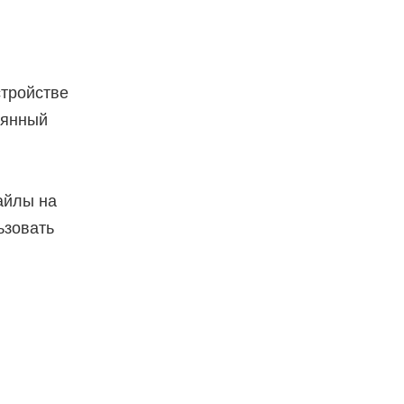
тройстве
оянный
айлы на
ьзовать