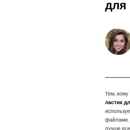
для
Тем, кому
ластик д
используе
файлами. 
лучше все