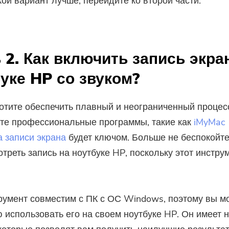
акой вариант лучше, перейдите ко второй части.
 2. Как включить запись экра
уке HP со звуком?
отите обеспечить плавный и неограниченный процесс
те профессиональные программы, такие как
iMyMac
 записи экрана
будет ключом. Больше не беспокойте
отреть запись на ноутбуке HP, поскольку этот инстру
румент совместим с ПК с ОС Windows, поэтому вы м
 использовать его на своем ноутбуке HP. Он имеет 