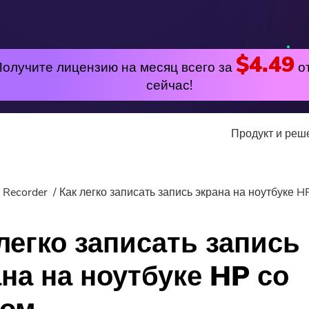
$4.49
Получите лицензию на месяц всего за
о
сейчас!
Продукт и ре
утилита
Онлайн
 Recorder
Как легко записать запись экрана на ноутбуке H
лярные
PowerMyMac
Бесплатный видео к
легко записать запись
PowerUninstall
Free Video Editor
на на ноутбуке HP со
Video Converter
Бесплатный фотоком