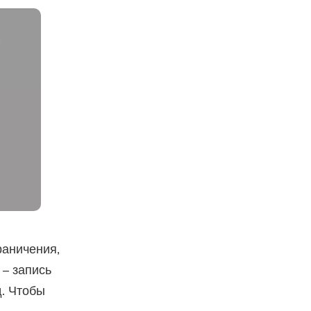
раничения,
 – запись
д. Чтобы