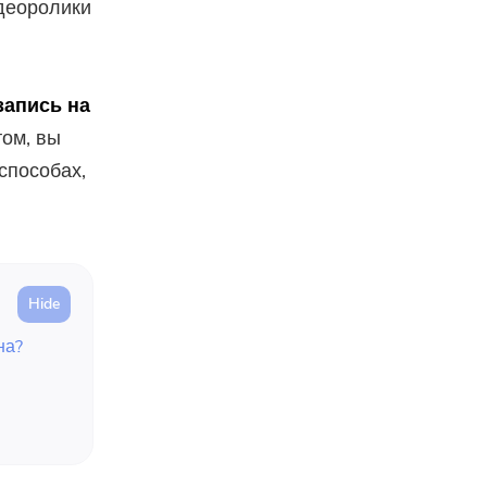
деоролики
запись на
том, вы
способах,
на?