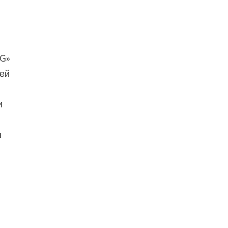
 G»
ней
и
н