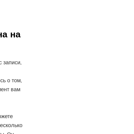
на на
 записи,
сь о том,
мент вам
ожете
несколько