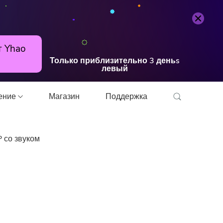
Попробуйте бесплатно
Купить
т Yhao
Только приблизительно
3
деньs
левый
шение
Магазин
Поддержка
P со звуком
онвертер
прессор