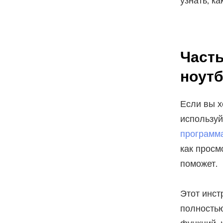
узнать, к
Часть
ноутб
Если вы х
используй
программа
как просм
поможет.
Этот инст
полностью