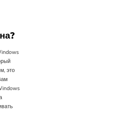
на?
Windows
орый
м, это
Вам
​Windows
а
ивать