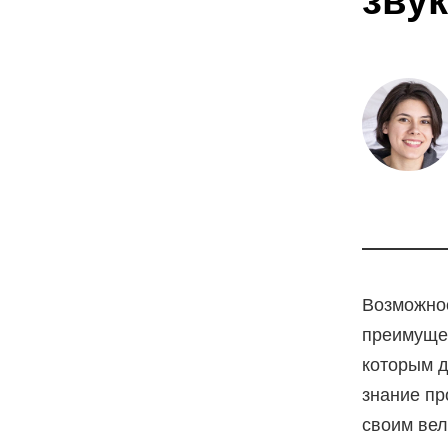
зву
Возможнос
преимущес
которым д
знание пр
своим вел