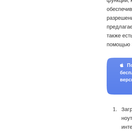
функций, 
обеспечив
разрешени
предлагае
также ест
помощью 
П
бесп
верс
Загр
ноут
инт