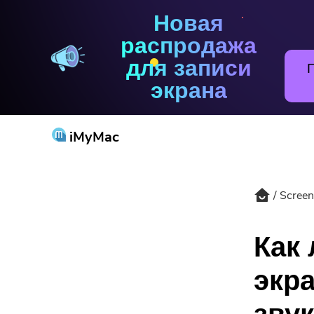
Новая
Screen Recorder
распродажа
для записи
экрана
iMyMac
Screen
Попу
Как 
экра