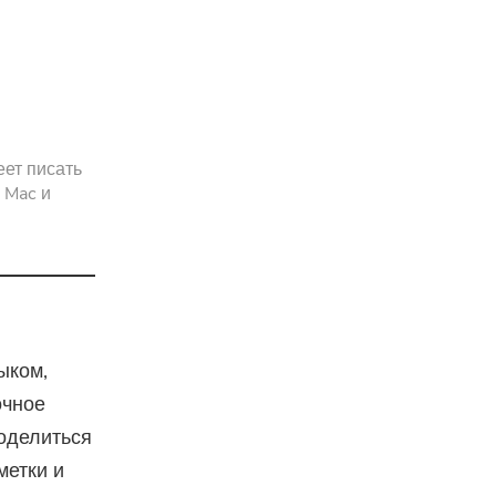
pressor
еет писать
 Mac и
ыком,
очное
оделиться
метки и