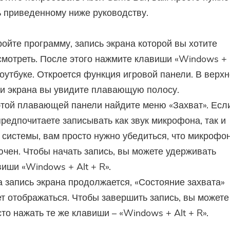
 приведенному ниже руководству.
ойте программу, запись экрана которой вы хотите
смотреть. После этого нажмите клавиши «Windows +
оутбуке. Откроется функция игровой панели. В верх
ти экрана вы увидите плавающую полосу.
этой плавающей панели найдите меню «Захват». Есл
редпочитаете записывать как звук микрофона, так и
к системы, вам просто нужно убедиться, что микрофо
ючен. Чтобы начать запись, вы можете удерживать
иши «Windows + Alt + R».
а запись экрана продолжается, «Состояние захвата»
ет отображаться. Чтобы завершить запись, вы можете
Вы почти закончили.
то нажать те же клавиши – «Windows + Alt + R».
Подпишитесь на наши лучшие