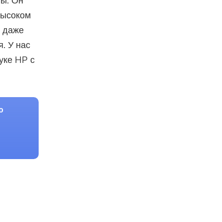
ты. Он
высоком
и даже
. У нас
уке HP с
ю