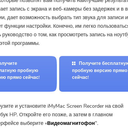
которые позволят вам получить наилучшие результа
ает запись с экрана и веб-камеры без задержек и в 
и, дает возможность выбрать тип звука для записи 
т функции настройки. Конечно, им легко пользоваться
ь руководство о том, как просмотреть запись на ноутб
этой программы.
олучите
Получите бесплатну
латную пробную
пробную версию прямо
ию прямо сейчас!
сейчас!
узите и установите iMyMac Screen Recorder на свой
бук HP. Откройте его позже, а затем в главном
ерфейсе выберите «
Видеомагнитофон
".