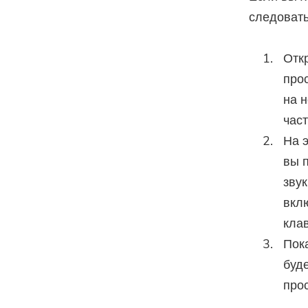
следовать
Откр
про
на н
час
На 
вы п
зву
вкл
клав
Пок
буд
прос