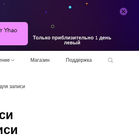
Попробуйте бесплатно
Купить
т Yhao
Только приблизительно
1
день
левый
шение
Магазин
Поддержка
для записи
онвертер
си
иси
прессор