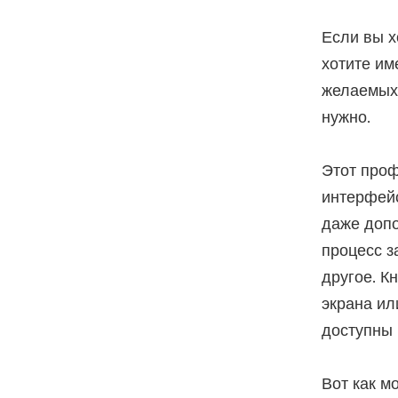
Если вы х
хотите им
желаемых 
нужно.
Этот проф
интерфейс
даже допо
процесс з
другое. К
экрана ил
доступны 
Вот как м