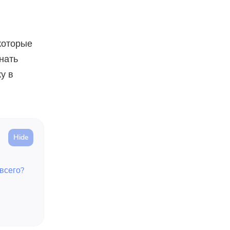
которые
нать
у в
всего?