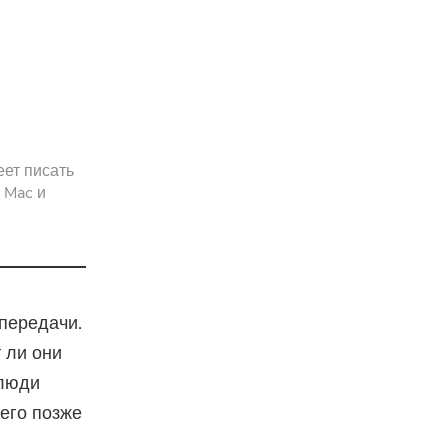
pressor
еет писать
 Mac и
передачи.
т ли они
 люди
 его позже