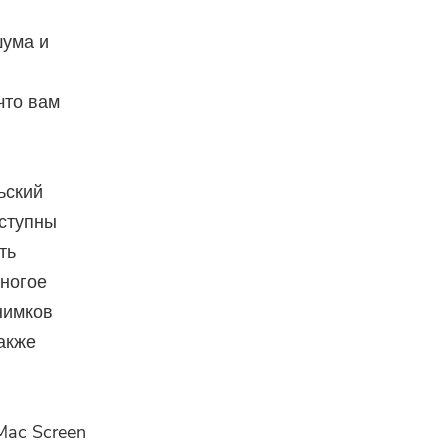
шума и
что вам
ьский
оступны
ть
многое
нимков
акже
Mac Screen