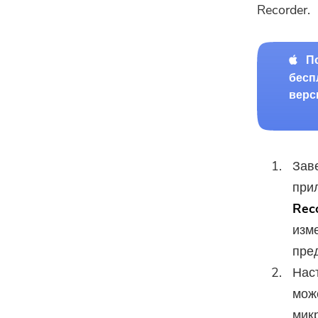
Recorder.
П
бесп
верс
Зав
при
Rec
изм
пре
Нас
може
мик