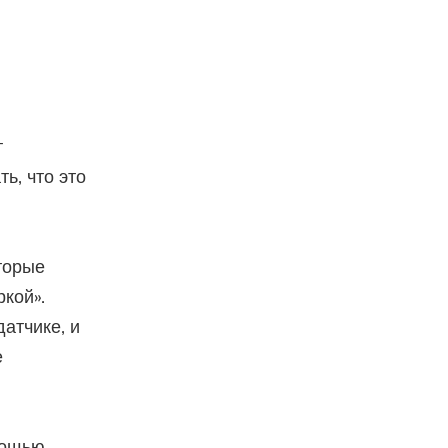
т
ь, что это
торые
кой».
атчике, и
е
мощью