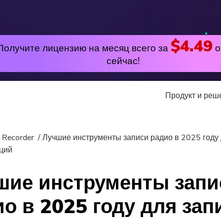
$4.49
Получите лицензию на месяц всего за
о
сейчас!
Продукт и ре
утилита
Онлайн
 Recorder
Лучшие инструменты записи радио в 2025 году 
лярные
ций
PowerMyMac
Бесплатный видео к
шие инструменты запи
PowerUninstall
Free Video Editor
о в 2025 году для зап
Video Converter
Бесплатный фотоком