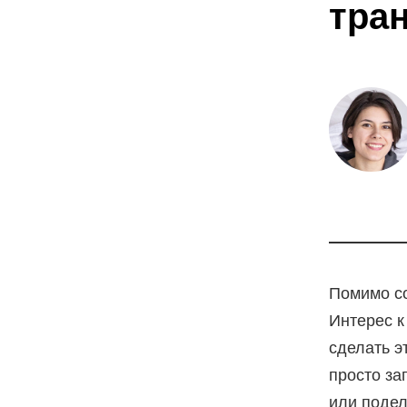
тра
Помимо со
Интерес к
сделать э
просто за
или подел