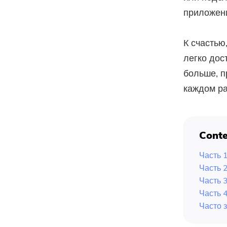
приложени
К счастью
легко дос
больше, п
каждом ра
Conte
Часть 1
Часть 
Часть 
Часть 
Часто 