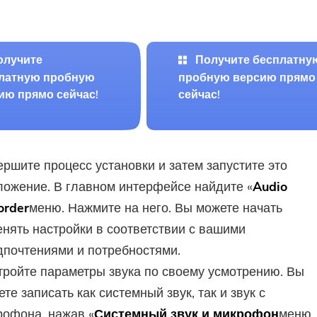
олучите
Получите бесплатну
латную пробную
пробную версию прямо
ию прямо сейчас!
сейчас!
ершите процесс установки и затем запустите это
ложение. В главном интерфейсе найдите «
Audio
order
меню. Нажмите на него. Вы можете начать
енять настройки в соответствии с вашими
дпочтениями и потребностями.
тройте параметры звука по своему усмотрению. Вы
те записать как системный звук, так и звук с
рофона, нажав «
Системный звук и микрофон
меню.