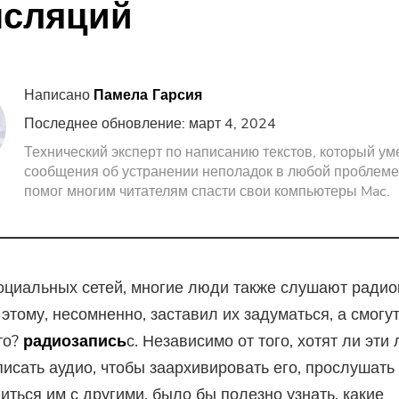
нсляций
Screen Recorder
Бесплатный PDF Com
PDF Компрессор
Написано
Памела Гарсия
Последнее обновление: март 4, 2024
Технический эксперт по написанию текстов, который ум
сообщения об устранении неполадок в любой проблеме
помог многим читателям спасти свои компьютеры Mac.
циальных сетей, многие люди также слушают радио
 этому, несомненно, заставил их задуматься, а смогу
то?
радиозапись
с. Независимо от того, хотят ли эти
писать аудио, чтобы заархивировать его, прослушать
иться им с другими, было бы полезно узнать, какие