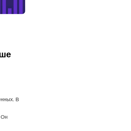
чше
нных. В
 Он