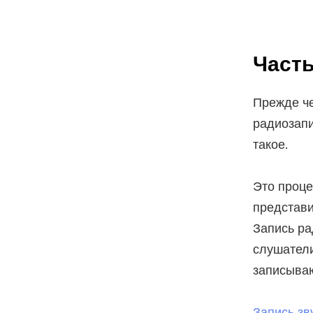
Часть
Прежде че
радиозапи
такое.
Это проце
представи
Запись ра
слушатели
записыва
Запись зв