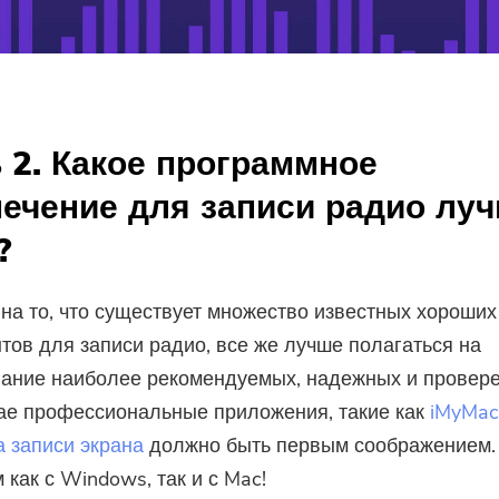
предложения и новости о
приложениях iMyMac.
Пожалуйста, введите адрес
электронной почты.
 2. Какое программное
ечение для записи радио лу
Отправить
?
на то, что существует множество известных хороших
Спасибо за вашу подписку!
тов для записи радио, все же лучше полагаться на
ание наиболее рекомендуемых, надежных и провере
ае профессиональные приложения, такие как
iMyMac
 записи экрана
должно быть первым соображением.
 как с Windows, так и с Mac!