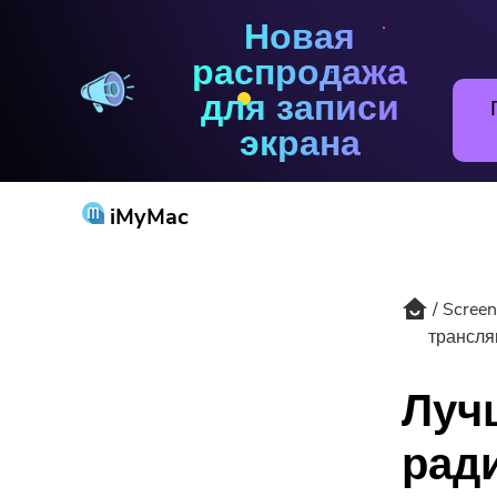
Новая
Screen Recorder
распродажа
для записи
экрана
iMyMac
Screen
Попу
трансля
Луч
ради