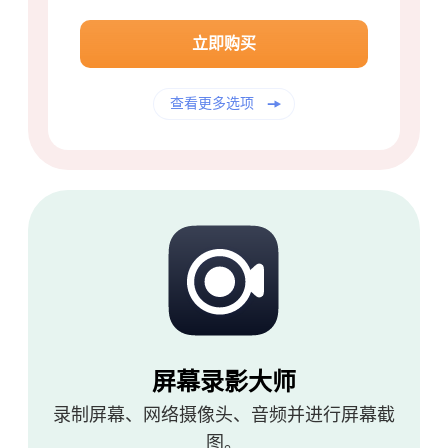
立即购买
感谢您的订阅！
查看更多选项
感谢您的订阅！
下载链接和优惠券代码已发送至您的
电子邮件 user@email.com。 您也可
以点击按钮直接购买软件。
立即购买
屏幕录影大师
录制屏幕、网络摄像头、音频并进行屏幕截
图。