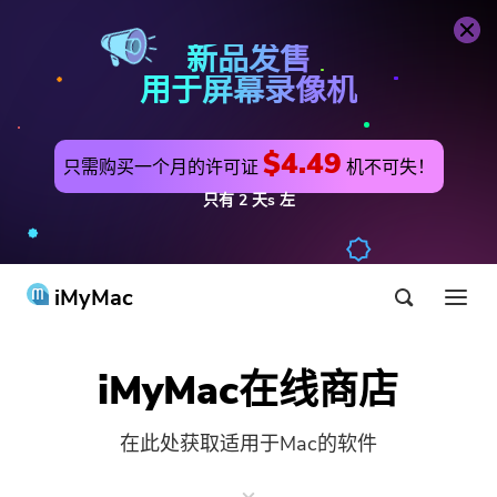
新品发售
用于屏幕录像机
$4.49
只需购买一个月的许可证
机不可失！
只有
2
天s
左
iMyMac
产品与解决方案
iMyMac在线商店
商店
公用事业
在此处获取适用于Mac的软件
最热
支持
PowerMyMac