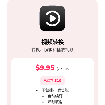
你几乎完成。
温馨提示
视频转换
订阅我们关于 iMyMac 应用程序
这个软件只能是这个软件只能在
的最佳交易和新闻。
转换、编辑和播放视频
Mac上下载和使用。 您可以输入
您的电子邮件地址以获取下载链
$9.95
接和优惠券代码。 如需购买软
$19.95
件，请点击
商店
.
$10
已保存
请输入一个有效的电子邮件地址。
不包括。 销售税
自动续订
随时取消
提交表单