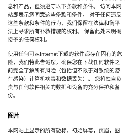
门
息和产品，但须遵守以下条款和条件。 访问本网
站即表示您同意这些条款和条件。 对于任何违反
强力卸载
这些条款和条件的行为，我们保留在法律和衡平
法上寻求所有补救措施的权利。 保留此处未明确
视频转换
授予的任何权利。
屏幕录影大师
使用任何可从Internet下载的软件都存在固有的危
险，我们特此告诫您，确保您在下载任何软件之
PDF压缩机
前完全了解所有风险（包括但不限于对系统的潜
在感染）计算机病毒和数据丢失）。 您将独自负
线上
责与任何软件相关的数据和设备的充分保护和备
份。
免费视频转换器
图片
免费视频编辑器
本网站上显示的所有徽标，初始屏幕，页眉，图