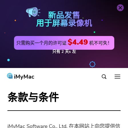
新品发售
用于屏幕录像机
$4.49
只需购买一个月的许可证
机不可失！
只有
2
天s
左
iMyMac
条款与条件
产品与解决方案
商店
公用事业
最热
支持
iMyMac Software Co., Ltd. 在本网站上向您提供信
PowerMyMac