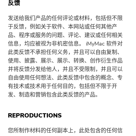
反馈
发送给我们产品的任何评论或材料，包括但不限
于反馈，例如关于软件、本网站或任何其他产
品、程序或服务的问题、评论、建议或任何相关
信息，均应被视为非机密信息。 iMyMac 软件对
此类反馈不承担任何义务，并且可以自由复制、
使用、披露、展示、展示、转换、创作衍生作品
并将反馈分发给他人，并且不受限制，并且可以
你几乎完成。
自由使用任何想法、此类反馈中包含的概念、专
温馨提示
有技术或技术用于任何目的，包括但不限于开
订阅我们关于 iMyMac 应用程序
这个软件只能是这个软件只能在
发、制造和营销包含此类反馈的产品。
的最佳交易和新闻。
Mac上下载和使用。 您可以输入
您的电子邮件地址以获取下载链
REPRODUCTIONS
接和优惠券代码。 如需购买软
件，请点击
商店
.
您所制作材料的任何副本上，此处包含的任何信