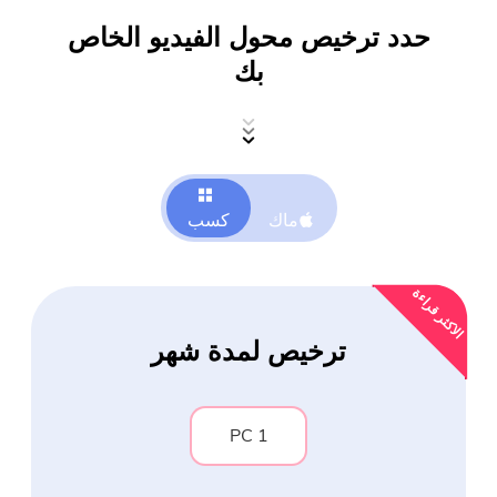
حدد ترخيص محول الفيديو الخاص
PowerUninstall
بك
محول الفيديو
شاشة مسجل
ماك
كسب
ضاغط قوات الدفاع الشعبي
الاكثر قراءة
تدريب عبر الأنترنات
ترخيص لمدة شهر
تحويل الفيديو مجانا
1 PC
محرر فيديو مجانا