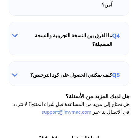
آمن؟
Q4
ما الفرق بين النسخة التجريبية والنسخة
المسجلة؟
أنت على وشك الإنتهاء.
الحارة موجه
اشترك في أفضل عروضنا وأخبارنا
يمكن أن يكون هذا البرنامج فقط لا
حول تطبيقات iMyMac.
Q5
يمكن تنزيل هذا البرنامج واستخدامه
كيف يمكنني الحصول على كود الترخيص؟
إلا على جهاز Mac. يمكنك إدخال
عنوان بريدك الإلكتروني للحصول
هل لديك المزيد من الأسئلة؟
على رابط التنزيل ورمز القسيمة.
هل تحتاج إلى مزيد من المساعدة قبل شراء المنتج؟ لا تتردد
إذا كنت ترغب في شراء البرنامج ،
في الاتصال بنا عبر
support@imymac.com
الرجاء النقر فوق
متجر
.
الرجاء إدخال عنوان بريد إلكتروني صالح.