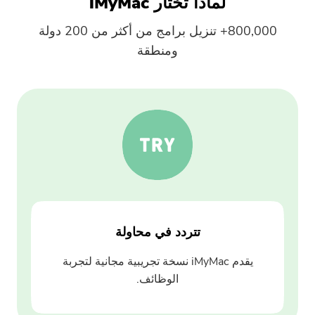
لماذا تختار iMyMac
800,000+ تنزيل برامج من أكثر من 200 دولة
إرسال
ومنطقة
شكرا لاشتراكك!
شكرا لاشتراكك!
تم إرسال رابط التنزيل ورمز القسيمة
إلى بريدك الإلكتروني
user@email.com. يمكنك أيضًا النقر
فوق الزر لشراء البرنامج مباشرةً.
تتردد في محاولة
اشتري الآن
يقدم iMyMac نسخة تجريبية مجانية لتجربة
الوظائف.