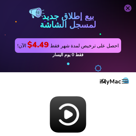
بيع إطلاق جديد
لمسجل الشاشة
$4.49
احصل على ترخيص لمدة شهر فقط
الآن!
فقط
0
يوم
اليسار
iMyMac
المنتج والحل
المتجر
مرافق
الدعم
PowerMyMac