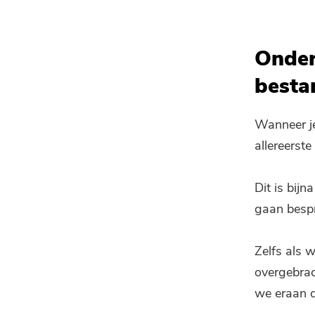
Onder
besta
Wanneer je
allereerst
Dit is bijn
gaan besp
Zelfs als 
overgebrac
we eraan d