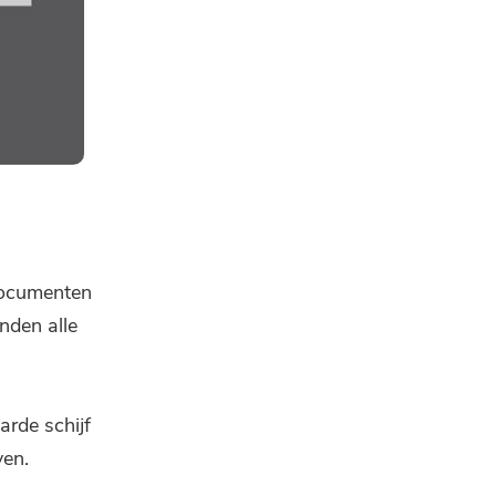
 documenten
nden alle
arde schijf
ven.