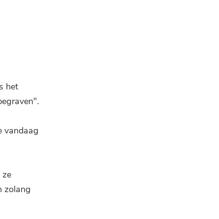
s het
"begraven".
e vandaag
 ze
​​zolang