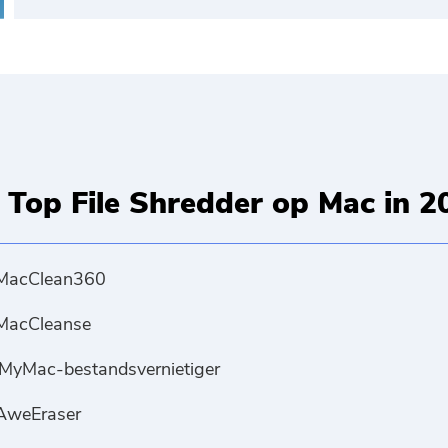
Top File Shredder op Mac in 2
MacClean360
MacCleanse
iMyMac-bestandsvernietiger
AweEraser