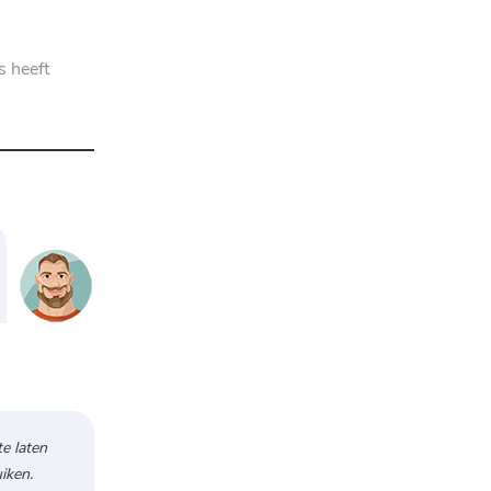
s heeft
e laten
iken.