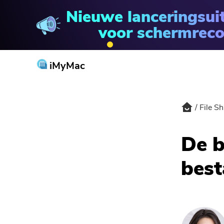
Nieuwe lanceringsui
File Shredder
voor schermreco
iMyMac
File S
De b
best