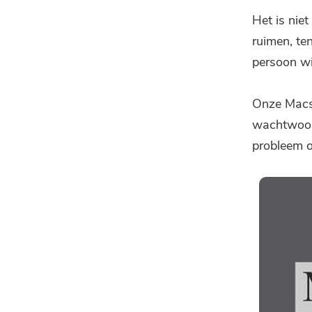
Het is nie
ruimen, ten
persoon wi
Onze Macs 
wachtwoor
probleem o