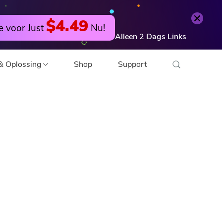
Probeer het gratis
Nu bestellen
$4.49
e voor Just
Nu!
Alleen
2
Dags
Links
& Oplossing
Shop
Support
deo Converter
 Editor
tocompressor
F-compressor