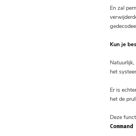
En zal per
verwijderd
gedecodee
Kun je be
Natuurlijk
het systeem
Er is echt
het de pru
Deze funct
Command