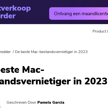
tverkoop
rder
Ontvang een maandlicenti
Product 
utility
Online
hredder
De beste Mac-bestandsvernietiger in 2023
Warm
PowerMyMac
Gratis Vi
este Mac-
PowerVerwijderen
Free Video
andsvernietiger in 2023
Video Converter
Gratis fo
Screen Recorder
Gratis PD
Geschreven Door
Pamela Garcia