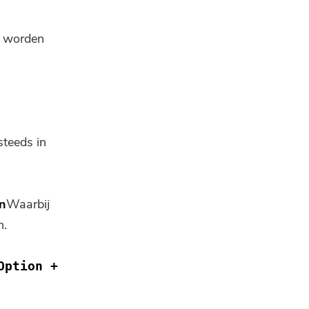
e worden
steeds in
en
Waarbij
n.
Option +