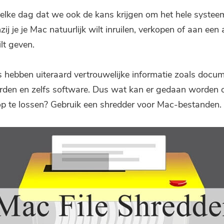
Abonneer u op onze beste deals
t elke dag dat we ook de kans krijgen om het hele systee
en nieuws over iMyMac-apps.
zij je je Mac natuurlijk wilt inruilen, verkopen of aan een
lt geven.
Vul een geldig e-mailadres.
hebben uiteraard vertrouwelijke informatie zoals docum
Verzenden
den en zelfs software. Dus wat kan er gedaan worden 
p te lossen? Gebruik een shredder voor Mac-bestanden.
Bedankt voor je abonnement!