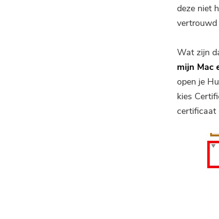
deze niet 
vertrouwd e
Wat zijn d
mijn Mac e
open je Hu
kies Certi
certificaa