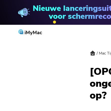
Nieuwe lanceringsui
PowerMyMac
voor schermreco
iMyMac
Mac Ti
[OPG
onge
op?