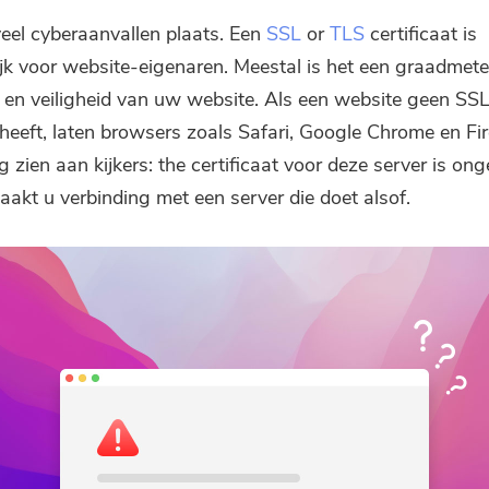
Abonneer u op onze beste deals
veel cyberaanvallen plaats. Een
SSL
or
TLS
certificaat is
en nieuws over iMyMac-apps.
jk voor website-eigenaren. Meestal is het een graadmete
g en veiligheid van uw website. Als een website geen SSL
Vul een geldig e-mailadres.
t heeft, laten browsers zoals Safari, Google Chrome en Fi
g zien aan kijkers:
the
certificaat voor deze server is ong
Verzenden
aakt u verbinding met een server die doet alsof.
Bedankt voor je abonnement!