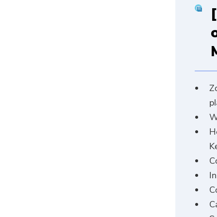
Z
pl
W
H
K
C
In
Co
C