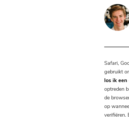
Safari, Go
gebruikt o
los ik een
optreden b
de browser
op wanneer
verifiëren.