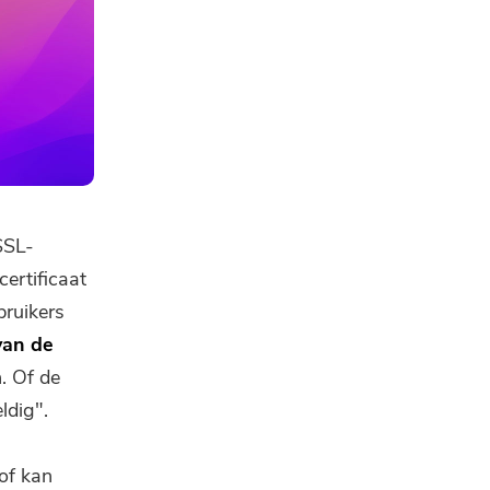
SSL-
ertificaat
bruikers
van de
. Of de
ldig".
 of kan