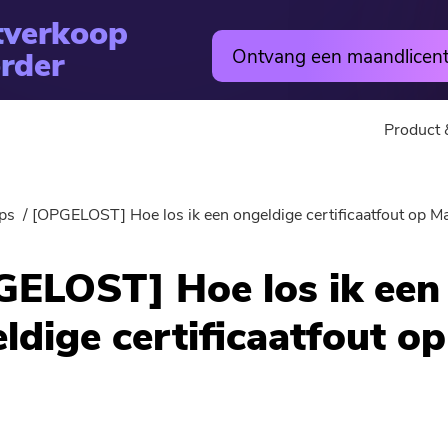
tverkoop
rder
Ontvang een maandlicent
Product 
utility
Online
ps
[OPGELOST] Hoe los ik een ongeldige certificaatfout op M
Warm
PowerMyMac
Gratis Vi
ELOST] Hoe los ik een
PowerVerwijderen
Free Video
ldige certificaatfout o
Video Converter
Gratis fo
Screen Recorder
Gratis PD