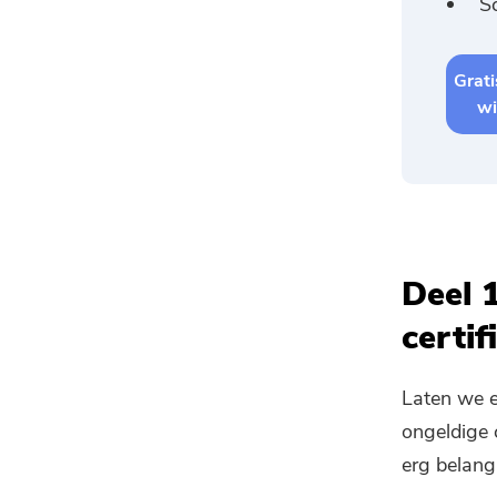
S
Grati
wi
Deel 
certi
Laten we e
ongeldige 
erg belangr