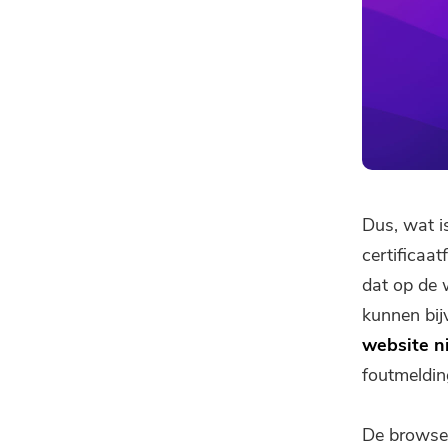
Dus, wat i
certificaa
dat op de 
kunnen bijv
website ni
foutmelding
De browser