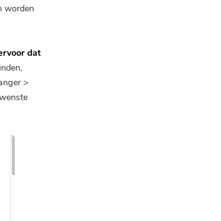
an worden
ervoor dat
inden,
anger >
ewenste