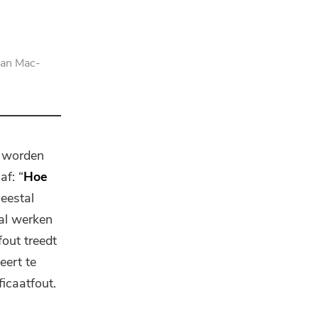
van Mac-
e worden
af: “
Hoe
eestal
tal werken
out treedt
eert te
ficaatfout.