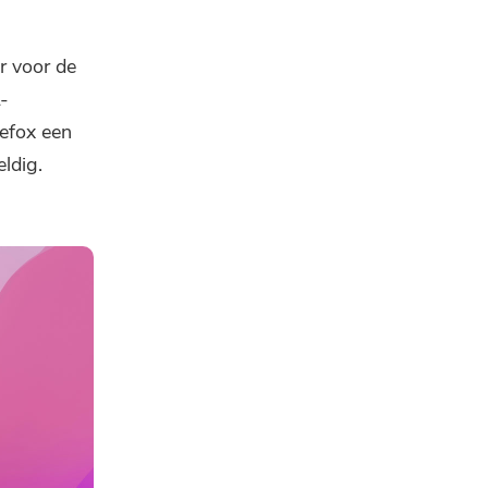
r voor de
-
refox een
eldig.