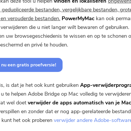
 kan deze tool u helpen
vinden en lokaliseren
ongewens
 gedupliceerde bestanden, vergelijkbare bestanden, grot
en verouderde bestanden.
PowerMyMac
kan ook perma
verwijderen die u niet langer wilt bewaren of gebruiken.
pen uw browsegeschiedenis te wissen en op te schonen
eschermd en privé te houden.
nu een gratis proefversie!
s, is dat je het ook kunt gebruiken
App-verwijderprog
 u te helpen Adobe Bridge op Mac volledig te verwijdere
dat wel doet
verwijder de apps automatisch van je Ma
 verspillen en zonder dat er nog app-gerelateerde bestan
je kunt het ook proberen
verwijder andere Adobe-softwar
Je bent bijna klaar.