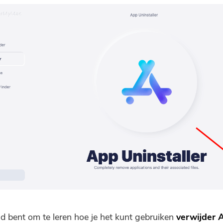
Abonneer u op onze beste deals
en nieuws over iMyMac-apps.
Vul een geldig e-mailadres.
Verzenden
Bedankt voor je abonnement!
eid bent om te leren hoe je het kunt gebruiken
verwijder 