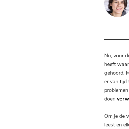
Nu, voor d
heeft waar
gehoord. M
er van tij
problemen 
doen
verw
Om je de w
leest en el