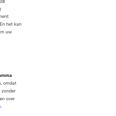
te
e
nent
 En het kan
 om uw
ramma
n, omdat
c
zonder
den over
e
.