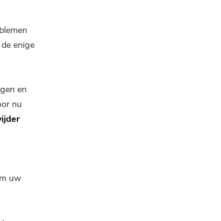
oblemen
 de enige
lgen en
oor nu
ijder
 om uw