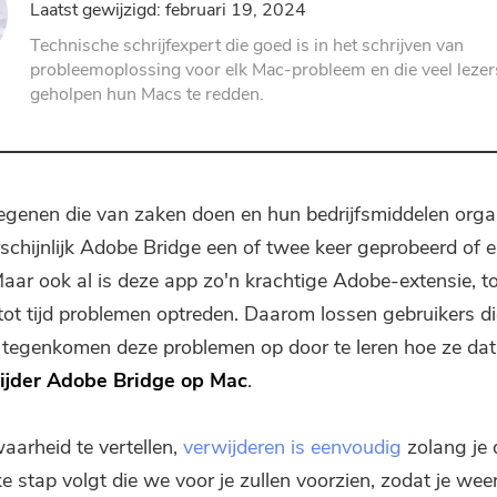
Laatst gewijzigd: februari 19, 2024
PDF-compressor
Technische schrijfexpert die goed is in het schrijven van
probleemoplossing voor elk Mac-probleem en die veel lezer
geholpen hun Macs te redden.
egenen die van zaken doen en hun bedrijfsmiddelen orga
schijnlijk Adobe Bridge een of twee keer geprobeerd of 
aar ook al is deze app zo'n krachtige Adobe-extensie, 
d tot tijd problemen optreden. Daarom lossen gebruikers d
tegenkomen deze problemen op door te leren hoe ze da
ijder Adobe Bridge op Mac
.
aarheid te vertellen,
verwijderen is eenvoudig
zolang je d
ke stap volgt die we voor je zullen voorzien, zodat je wee