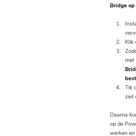
Bridge op
Inst
verv
Klik
Zodr
met 
Bri
bes
Tik 
ziet
Daarna kun
op de Powe
werken en 