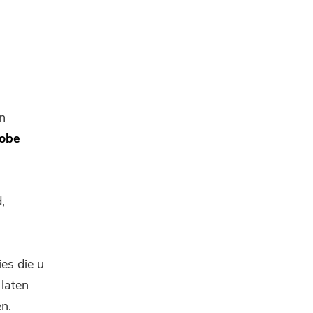
n
obe
,
es die u
laten
n.