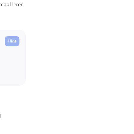
maal leren
g