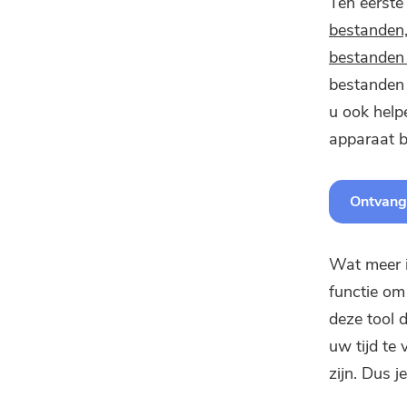
Ten eerste
bestanden,
bestanden 
bestanden 
u ook hel
apparaat b
Ontvang 
Wat meer i
functie om
deze tool 
uw tijd te
zijn. Dus 