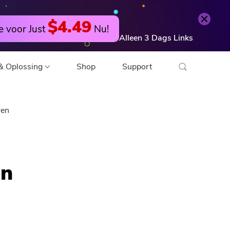
Probeer het gratis
Nu bestellen
$4.49
e voor Just
Nu!
Alleen
3
Dags
Links
& Oplossing
Shop
Support
ren
deo Converter
 Editor
en
tocompressor
F-compressor