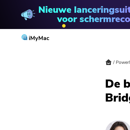
Nieuwe lanceringsui
PowerMyMac
voor schermreco
iMyMac
Power
De b
Brid