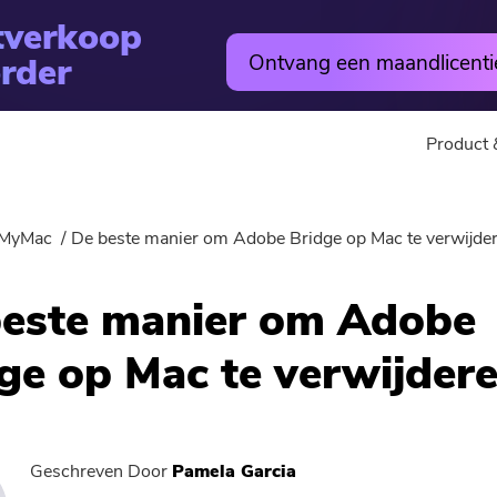
tverkoop
rder
Ontvang een maandlicenti
Product 
utility
Online
MyMac
De beste manier om Adobe Bridge op Mac te verwijde
Warm
PowerMyMac
Gratis Vi
este manier om Adobe
PowerVerwijderen
Free Video
ge op Mac te verwijder
Video Converter
Gratis fo
Screen Recorder
Gratis PD
Geschreven Door
Pamela Garcia