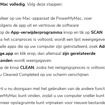
 Mac volledig
, Volg deze stappen:
alleer op uw Mac-apparaat de PowerMyMac, voer
olgens de app uit en vertrouw de software
 op de
App-verwijderprogramma
knop en tik op
SCAN
a het scanproces is voltooid, wordt een lijst weergegeve
alle apps die op uw computer zijn geïnstalleerd, zoek
Ad
dge.app
en klik erop, dan allemaal
zijn gerelateerde
tanden
wordt weergegeven.
op de knop
CLEAN
, zodra het reinigingsproces is voltooid
 u Cleaned Completed op uw scherm verschijnen
t u nu doorgaan met het gebruiken van de andere functi
rMyMac kunt vinden, zodat u uw computer sneller kunt 
meer opslagruimte kunt vrijmaken voor nieuwe bestande