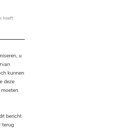
s heeft
niseren, u
ervan
toch kunnen
ie deze
t moeten
it bericht
r terug