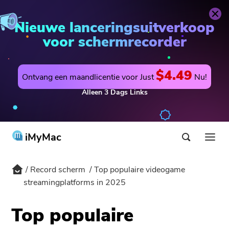
PowerMyMac
Nu bestellen
Nieuwe lanceringsuitverkoop
voor schermrecorder
$4.49
Ontvang een maandlicentie voor Just
Nu!
Alleen
3
Dags
Links
iMyMac
Record scherm
Top populaire videogame
Product & Oplossing
streamingplatforms in 2025
Shop
utility
Top populaire
Warm
Support
PowerMyMac