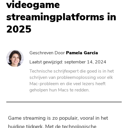
videogame
streamingplatforms in
PowerVerwijderen
2025
Video Converter
Screen Recorder
Geschreven Door
Pamela Garcia
Laatst gewijzigd: september 14, 2024
PDF-compressor
Technische schrijfexpert die goed is in het
schrijven van probleemoplossing voor elk
Online
Mac-probleem en die veel lezers heeft
geholpen hun Macs te redden.
Gratis Video Converter
Free Video Editor
Game streaming is zo populair, vooral in het
huidige tijdperk. Met de technologische