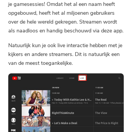
Bedankt voor je abonnement!
je gamesessies! Omdat het al een naam heeft
Bedankt voor je abonnement!
opgebouwd, heeft het al miljoenen gebruikers
De downloadlink en couponcode zijn
over de hele wereld gekregen. Streamen wordt
verzonden naar uw e-mailadres
als naadloos en handig beschouwd via deze app.
user@email.com. U kunt ook op de
knop klikken om de software direct
Natuurlijk kun je ook live interactie hebben met je
aan te schaffen.
kijkers en andere streamers. Dit is natuurlijk een
van de meest toegankelijke.
Nu bestellen