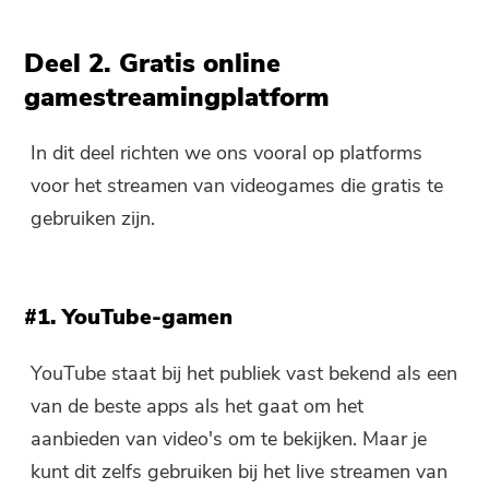
Abonneer u op onze beste deals
Deze software kan alleen
en nieuws over iMyMac-apps.
Deel 2. Gratis online
worden Deze software kan
gamestreamingplatform
alleen worden gedownload en
gebruikt op Mac. U kunt uw e-
In dit deel richten we ons vooral op platforms
mailadres invoeren om de
voor het streamen van videogames die gratis te
downloadlink en couponcode te
gebruiken zijn.
ontvangen. Als u de software
wilt kopen, klikt u op:
shop
.
Vul een geldig e-mailadres.
#1. YouTube-gamen
YouTube staat bij het publiek vast bekend als een
Verzenden
van de beste apps als het gaat om het
aanbieden van video's om te bekijken. Maar je
kunt dit zelfs gebruiken bij het live streamen van