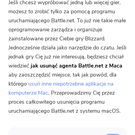
Jeśli chcesz wypróbować jedną lub więcej gier,
Darmowy kompresor zdjęć
możesz to zrobić tylko za pomocą programu
uruchamiającego Battle.net. To już nie takie małe
Darmowy kompresor PDF
oprogramowanie zarządza i organizuje
zainstalowane przez Ciebie gry Blizzard.
Jednocześnie działa jako narzędzie do czatu. Jeśli
jednak gry Cię już nie interesują, będziesz chciał
wiedzieć
jak usunąć agenta Battle.net z Maca
aby zaoszczędzić miejsce, tak jak powód, dla
którego
usuń inne niepotrzebne aplikacje na
komputerze Mac
. Przeprowadzimy Cię przez
proces całkowitego usunięcia programu
uruchamiającego Battle.net z systemu macOS.