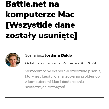
Battle.net na
komputerze Mac
ZasilanieOdinstaluj
[Wszystkie dane
Konwerter wideo
zostały usunięte]
Screen Recorder
Scenariusz
Jordana Baldo
Kompresor PDF
Ostatnia aktualizacja: Wrzesień 30, 2024
Online
Wszechmocny ekspert w dziedzinie pisania,
który jest biegły w analizowaniu problemów
z komputerami Mac i dostarczaniu
Darmowy konwerter wideo
skutecznych rozwiązań.
Free Video Editor