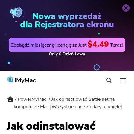
PowerMyMac
Kup teraz
Nowa wyprzedaż
dla Rejestratora ekranu
$4.49
Zdobądź miesięczną licencję za Just
Teraz!
Only
0
Dzień
Lewa
iMyMac
PowerMyMac
Jak odinstalować Battle.net na
Produkt i rozwiązanie
komputerze Mac [Wszystkie dane zostały usunięte]
Sklep
Użyteczność
Jak odinstalować
HOT
Wsparcie
PowerMyMac