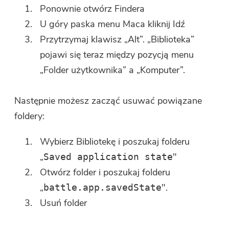
Ponownie otwórz Findera
U góry paska menu Maca kliknij Idź
Przytrzymaj klawisz „Alt”. „Biblioteka”
Jesteś prawie gotowy.
pojawi się teraz między pozycją menu
Ciepła Prompt
Subskrybuj nasze najlepsze
„Folder użytkownika” a „Komputer”.
To oprogramowanie może być
oferty i wiadomości o
tylko To oprogramowanie
aplikacjach iMyMac.
Następnie możesz zacząć usuwać powiązane
można pobrać i używać tylko na
foldery:
komputerze Mac. Możesz podać
swój adres e-mail, aby uzyskać
Wybierz Bibliotekę i poszukaj folderu
link do pobrania i kod kuponu.
„
"
Saved application state
Jeśli chcesz kupić
Otwórz folder i poszukaj folderu
oprogramowanie, kliknij
sklep
.
„
".
battle.app.savedState
Usuń folder
Wpisz poprawny adres e-mail.