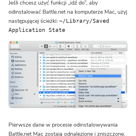
Jeśli chcesz użyć funkcji „idź do”, aby
Wyślij
odinstalować Battle.net na komputerze Mac, użyj
następującej ścieżki:
~/Library/Saved
Application State
Dziękujemy za subskrypcję!
Dziękujemy za subskrypcję!
Link do pobrania i kod kuponu
zostały wysłane na Twój adres e-
mail user@email.com. Możesz także
kliknąć przycisk, aby bezpośrednio
kupić oprogramowanie.
Kup teraz
Pierwsze dane w procesie odinstalowywania
Battle.net Mac zostają odnalezione i zniszczone.