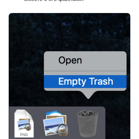
Спасибо за вашу подписку!
Спасибо за вашу подписку!
Ссылка для скачивания и код
купона были отправлены на ваш
адрес электронной почты
user@email.com. Вы также можете
нажать кнопку, чтобы приобрести
программное обеспечение
напрямую.
Купить