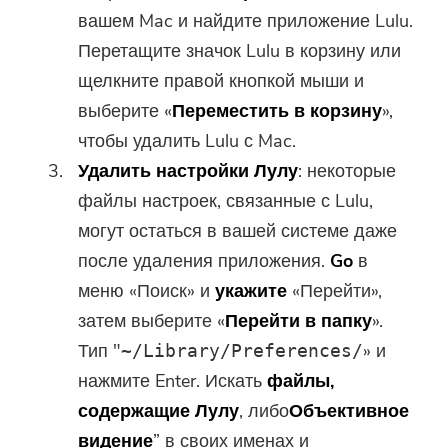
вашем Mac и найдите приложение Lulu.
Перетащите значок Lulu в корзину или
щелкните правой кнопкой мыши и
выберите «
Переместить в корзину
»,
чтобы удалить Lulu с Mac.
Удалить настройки Лулу
: некоторые
файлы настроек, связанные с Lulu,
могут остаться в вашей системе даже
после удаления приложения.
Go
в
меню «Поиск» и
укажите
«Перейти»,
затем выберите «
Перейти в папку
».
Тип "
» и
~/Library/Preferences/
нажмите Enter. Искать
файлы,
содержащие
Лулу
, либо
Объективное
видение
” в своих именах и