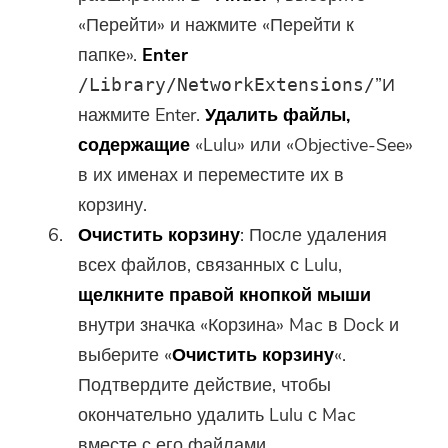
программное обеспечение
«Перейти» и нажмите «Перейти к
можно загрузить и
папке».
Enter
использовать только на Mac.
”И
/Library/NetworkExtensions/
Вы можете ввести свой адрес
нажмите Enter.
Удалить файлы,
электронной почты, чтобы
содержащие
«Lulu» или «Objective-See»
получить ссылку для
в их именах и переместите их в
скачивания и код купона. Если
корзину.
вы хотите купить программное
Очистить корзину
: После удаления
обеспечение, пожалуйста,
всех файлов, связанных с Lulu,
нажмите
магазин
.
щелкните правой кнопкой мыши
Пожалуйста, введите адрес
внутри значка «Корзина» Mac в Dock и
электронной почты.
выберите «
Очистить корзину
«.
Подтвердите действие, чтобы
Отправить
окончательно удалить Lulu с Mac
вместе с его файлами.