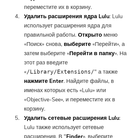
переместите их в корзину.
Удалить расширения ядра Lulu
: Lulu
использует расширения ядра для
правильной работы.
Открыто
меню
«Поиск» снова,
выберите
«Перейти», а
затем выберите «
Перейти в папку
». На
этот раз введите
«
" а также
/Library/Extensions/
нажмите Enter
. Найдите файлы, в
именах которых есть «Lulu» или
«Objective-See», и переместите их в
Вы почти закончили.
корзину.
Горячая подсказка
Удалить сетевые расширения Lulu
:
Подпишитесь на наши лучшие
Это программное обеспечение
Lulu также использует сетевые
предложения и новости о
можно только скачать. Это
расширения. В "
Finder
», выберите
приложениях iMyMac.