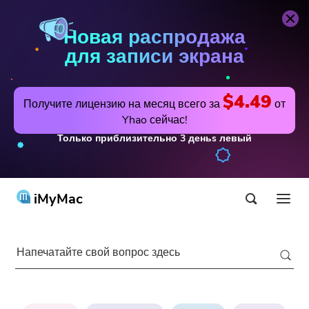
Новая распродажа
для записи экрана
$4.49
Получите лицензию на месяц всего за
от
Yhao сейчас!
Только приблизительно
3
деньs
левый
iMyMac
Продукт и решение
Магазин
утилита
Популярные