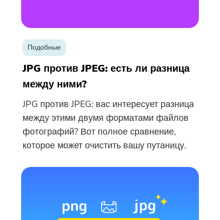
купона были отправлены на ваш
адрес электронной почты
user@email.com. Вы также можете
нажать кнопку, чтобы приобрести
Подобные
программное обеспечение
напрямую.
JPG против JPEG: есть ли разница
между ними?
Купить
JPG против JPEG: вас интересует разница
между этими двумя форматами файлов
фотографий? Вот полное сравнение,
которое может очистить вашу путаницу.