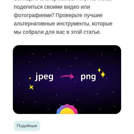
поделиться своими видео или
фотографиями? Проверьте лучшие
альтернативные инструменты, которые
мы собрали для вас в этой статье.
Вы почти закончили.
Горячая подсказка
Подпишитесь на наши лучшие
Это программное обеспечение
предложения и новости о
можно только скачать. Это
приложениях iMyMac.
программное обеспечение
можно загрузить и
использовать только на Mac.
Подобные
Вы можете ввести свой адрес