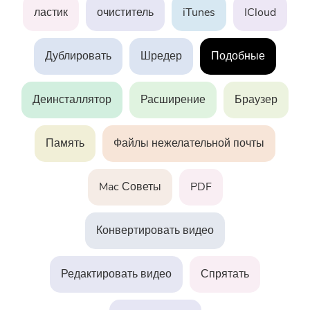
Поддержка
PowerMyMac
ластик
очиститель
iTunes
ICloud
PowerUninstall
Дублировать
Шредер
Подобные
Video Converter
Деинсталлятор
Расширение
Браузер
Screen Recorder
Память
Файлы нежелательной почты
PDF Компрессор
Mac Советы
PDF
Онлайн
Конвертировать видео
Бесплатный видео конвертер
Редактировать видео
Спрятать
Free Video Editor