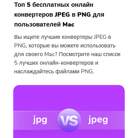
электронной почты, чтобы
Топ 5 бесплатных онлайн
получить ссылку для
конвертеров JPEG в PNG для
скачивания и код купона. Если
пользователей Mac
вы хотите купить программное
обеспечение, пожалуйста,
Вы ищете лучшие конвертеры JPEG в
нажмите
магазин
.
PNG, которые вы можете использовать
для своего Mac? Посмотрите наш список
Пожалуйста, введите адрес
5 лучших онлайн-конвертеров и
электронной почты.
наслаждайтесь файлами PNG.
Отправить
Спасибо за вашу подписку!
Спасибо за вашу подписку!
Ссылка для скачивания и код