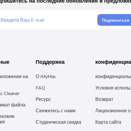
дпишитесь на последние обновления и предложе
Подписаться
ные
Поддержка
конфиденциа
риложения на
О iMyMac
конфиденциаль
FAQ
Условия исполь
c Cleaner
Ресурс
Возврат
ликат файла
Свяжитесь с нами
Лицензионное 
охожие
ия
Студенческая скидка
Карта сайта