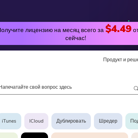
$4.49
Получите лицензию на месяц всего за
о
сейчас!
Продукт и ре
утилита
Онлайн
лярные
PowerMyMac
Бесплатный видео к
PowerUninstall
Free Video Editor
iTunes
ICloud
Дублировать
Шредер
По
Video Converter
Бесплатный фотоком