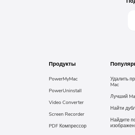
По
Продукты
Популяр
PowerMyMac
Удалить п
Mac
PowerUninstall
Лучший Ma
Video Converter
Найти дуб
Screen Recorder
Найдите п
изображен
PDF Компрессор