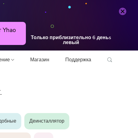
т Yhao
Только приблизительно
6
деньs
левый
шение
Магазин
Поддержка
онвертер
добные
Деинсталлятор
прессор