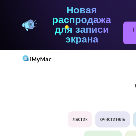
Новая
распродажа
для записи
экрана
iMyMac
Попу
ластик
очиститель