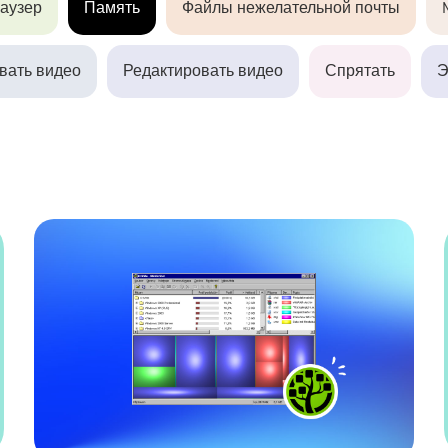
аузер
Память
Файлы нежелательной почты
Screen Recorder
Бесплатный PDF Com
вать видео
Редактировать видео
Спрятать
Э
PDF Компрессор