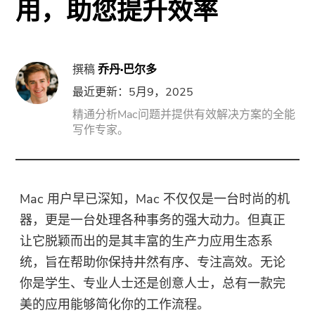
用，助您提升效率
门
强力卸载
撰稿
乔丹·巴尔多
视频转换
最近更新：5月9，2025
精通分析Mac问题并提供有效解决方案的全能
屏幕录影大师
写作专家。
PDF压缩机
Mac 用户早已深知，Mac 不仅仅是一台时尚的机
线上
器，更是一台处理各种事务的强大动力。但真正
让它脱颖而出的是其丰富的生产力应用生态系
免费视频转换器
统，旨在帮助你保持井然有序、专注高效。无论
你是学生、专业人士还是创意人士，总有一款完
免费视频编辑器
美的应用能够简化你的工作流程。