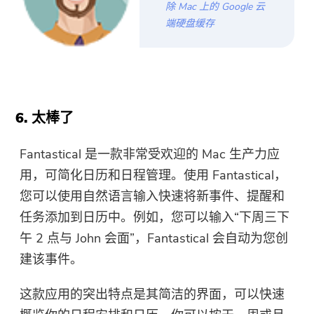
件，请点击
商店
.
除 Mac 上的 Google 云
端硬盘缓存
请输入一个有效的电子邮件地址。
提交表单
6. 太棒了
Fantastical 是一款非常受欢迎的 Mac 生产力应
感谢您的订阅！
用，可简化日历和日程管理。使用 Fantastical，
感谢您的订阅！
您可以使用自然语言输入快速将新事件、提醒和
下载链接和优惠券代码已发送至您的
任务添加到日历中。例如，您可以输入“下周三下
电子邮件 user@email.com。 您也可
以点击按钮直接购买软件。
午 2 点与 John 会面”，Fantastical 会自动为您创
建该事件。
立即购买
这款应用的突出特点是其简洁的界面，可以快速