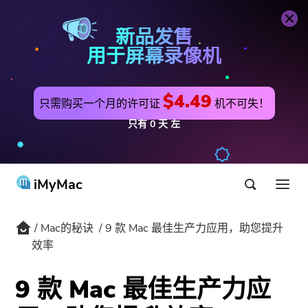
PowerMyMac
立即购买
新品发售
用于屏幕录像机
$4.49
只需购买一个月的许可证
机不可失！
只有
0
天
左
iMyMac
Mac的秘诀
9 款 Mac 最佳生产力应用，助您提升
产品与解决方案
效率
商店
公用事业
9 款 Mac 最佳生产力应
最热
支持
PowerMyMac