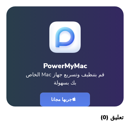
PowerMyMac
قم بتنظيف وتسريع جهاز Mac الخاص
بك بسهولة
جربها مجانا
تعليق (
0
)