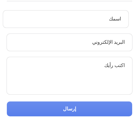
إرسال