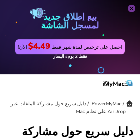
PowerMyMac
اشتري الآن
بيع إطلاق جديد
لمسجل الشاشة
$4.49
احصل على ترخيص لمدة شهر فقط
الآن!
فقط
2
يومs
اليسار
iMyMac
PowerMyMac
دليل سريع حول مشاركة الملفات عبر
المنتج والحل
AirDrop على نظام Mac
المتجر
مرافق
دليل سريع حول مشاركة
الدعم
PowerMyMac