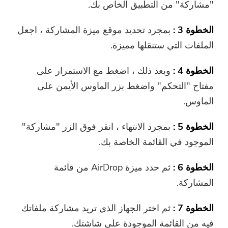
"مشاركة" من التطبيق الخاص بك.
الخطوة 3 :
بمجرد تحديد موقع ميزة المشاركة ، اجعل
الملفات التي ستنقلها مميزة.
الخطوة 4 :
وبعد ذلك ، اضغط مع الاستمرار على
أنت على وشك الإنتهاء.
الحارة موجه
مفتاح "التحكم" واضغط بزر الماوس الأيمن على
اشترك في أفضل عروضنا وأخبارنا
يمكن أن يكون هذا البرنامج فقط لا
الماوس.
حول تطبيقات iMyMac.
يمكن تنزيل هذا البرنامج واستخدامه
الخطوة 5 :
بمجرد الانتهاء ، انقر فوق الزر "مشاركة"
إلا على جهاز Mac. يمكنك إدخال
الموجود في القائمة الخاصة بك.
عنوان بريدك الإلكتروني للحصول
على رابط التنزيل ورمز القسيمة.
الخطوة 6 :
ثم حدد ميزة AirDrop من قائمة
إذا كنت ترغب في شراء البرنامج ،
المشاركة.
الرجاء النقر فوق
متجر
.
الخطوة 7 :
ثم اختر الجهاز الذي تريد مشاركة ملفاتك
الرجاء إدخال عنوان بريد إلكتروني صالح.
فيه من القائمة الموجودة على شاشتك.