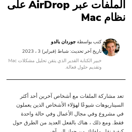
الملفات عبر AirDrop على
نظام Mac
PowerUninstall
محول الفيديو
كتب بواسطة
جوردان بالدو
شاشة مسجل
تاريخ آخر تحديث: شباط (فبراير) 3 ، 2023
خبير الكتابة القدير الذي يتقن تحليل مشكلات Mac
وتقديم حلول فعالة.
ضاغط قوات الدفاع الشعبي
تدريب عبر الأنترنات
تعد مشاركة الملفات مع أشخاص آخرين أحد أكثر
تحويل الفيديو مجانا
السيناريوهات شيوعًا لهؤلاء الأشخاص الذين يعملون
في مشروع وفي مجال الأعمال وفي حالة واحدة
محرر فيديو مجانا
فقط. ومع ذلك ، هناك بالفعل العديد من الطرق حول
كيفية نقل ملفاتك من جهاز إلى آخر.