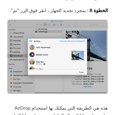
الخطوة 8 :
بمجرد تحديد الجهاز ، انقر فوق الزر "تم".
إرسال
شكرا لاشتراكك!
شكرا لاشتراكك!
تم إرسال رابط التنزيل ورمز القسيمة
إلى بريدك الإلكتروني
user@email.com. يمكنك أيضًا النقر
فوق الزر لشراء البرنامج مباشرةً.
اشتري الآن
هذه هي الطريقة التي يمكنك بها استخدام AirDrop