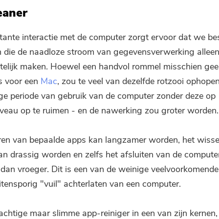
eaner
ante interactie met de computer zorgt ervoor dat we b
n die de naadloze stroom van gegevensverwerking allee
telijk maken. Hoewel een handvol rommel misschien ge
s voor een
Mac
, zou te veel van dezelfde rotzooi ophopen
ge periode van gebruik van de computer zonder deze op
veau op te ruimen - en de nawerking zou groter worden.
ren van bepaalde apps kan langzamer worden, het wisse
an drassig worden en zelfs het afsluiten van de compute
n dan vroeger. Dit is een van de weinige veelvoorkomend
itensporig "vuil" achterlaten van een computer.
achtige maar slimme app-reiniger in een van zijn kernen,