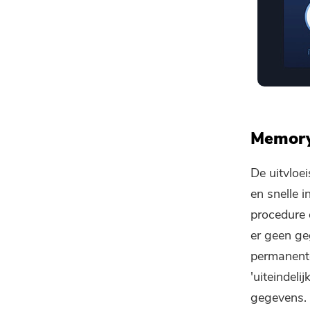
Memory
De uitvloe
en snelle 
procedure 
er geen ge
permanent
'uiteindeli
gegevens.