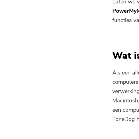
Laten we v
PowerMyM
functies v
Wat i
Als een al
computers,
verwerking
Macintosh
een ​​comp
FoneDog h