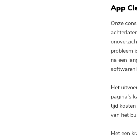
App Cl
Onze const
achterlate
onoverzich
probleem i
na een lan
softwareni
Het uitvoe
pagina's k
tijd koste
van het bu
Met een kr