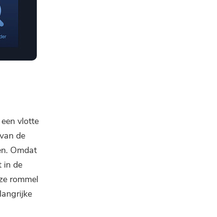
n ​​vlotte
 van de
men. Omdat
 in de
ze rommel
langrijke