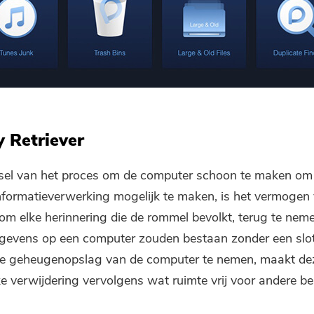
Abonneer u op onze beste deals
en nieuws over iMyMac-apps.
Vul een geldig e-mailadres.
Verzenden
 Retriever
isel van het proces om de computer schoon te maken om ee
Bedankt voor je abonnement!
informatieverwerking mogelijk te maken, is het vermogen
om elke herinnering die de rommel bevolkt, terug te ne
gevens op een computer zouden bestaan ​​zonder een slot
e geheugenopslag van de computer te nemen, maakt de
jke verwijdering vervolgens wat ruimte vrij voor andere be