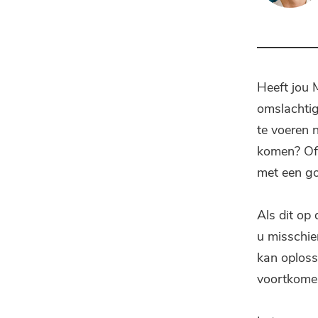
Heeft jou
omslachtig
te voeren 
komen? Of 
met een g
Als dit op
u misschi
kan oploss
voortkomen