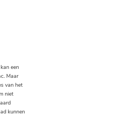
 kan een
Mac. Maar
es van het
m niet
daard
 had kunnen