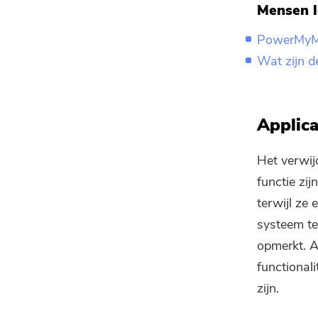
Mensen l
PowerMyMa
Wat zijn d
Applic
Het verwij
functie zij
terwijl ze 
systeem te
opmerkt. A
functional
zijn.