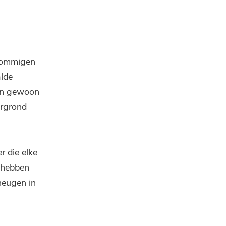
 Sommigen
alde
dan gewoon
ergrond
r die elke
 hebben
heugen in