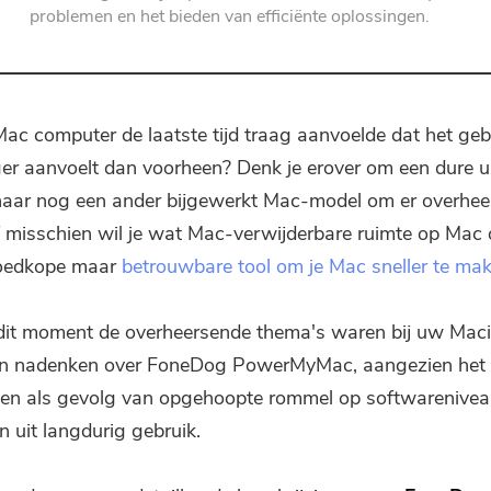
PDF-compressor
problemen en het bieden van efficiënte oplossingen.
Mac
computer de laatste tijd traag aanvoelde dat het geb
er aanvoelt dan voorheen? Denk je erover om een ​​dure u
naar nog een ander bijgewerkt Mac-model om er overhee
misschien wil je wat Mac-verwijderbare ruimte op Mac
oedkope maar
betrouwbare tool om je Mac sneller te ma
 dit moment de overheersende thema's waren bij uw Maci
en nadenken over FoneDog PowerMyMac, aangezien het
en als gevolg van opgehoopte rommel op softwarenivea
 uit langdurig gebruik.