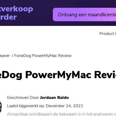
tverkoop
rder
Ontvang een maandlicenti
Product 
utility
Online
eaner
FoneDog PowerMyMac Review
Warm
PowerMyMac
Gratis Vi
eDog PowerMyMac Rev
PowerVerwijderen
Free Video
Video Converter
Gratis fo
Geschreven Door
Jordaan Baldo
Screen Recorder
Gratis PD
Laatst bijgewerkt op: December 24, 2021
Almachtige schrijfexpert die bekwaam is in het analyseren 