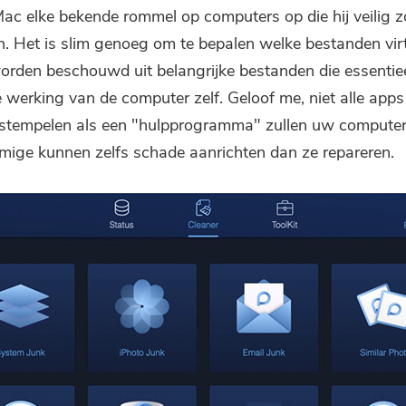
 elke bekende rommel op computers op die hij veilig 
n. Het is slim genoeg om te bepalen welke bestanden virt
orden beschouwd uit belangrijke bestanden die essentiee
 werking van de computer zelf. Geloof me, niet alle apps
estempelen als een "hulpprogramma" zullen uw compute
ige kunnen zelfs schade aanrichten dan ze repareren.
Je bent bijna klaar.