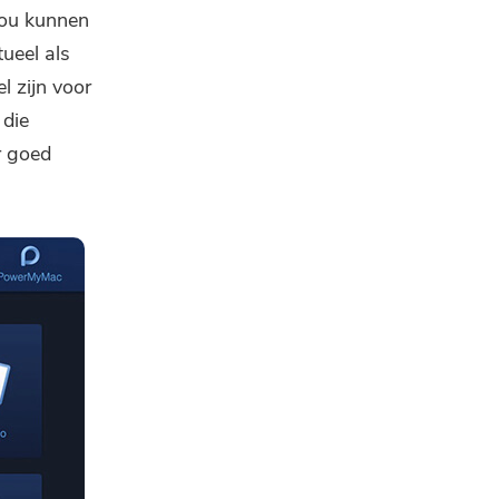
zou kunnen
ueel als
l zijn voor
 die
r goed