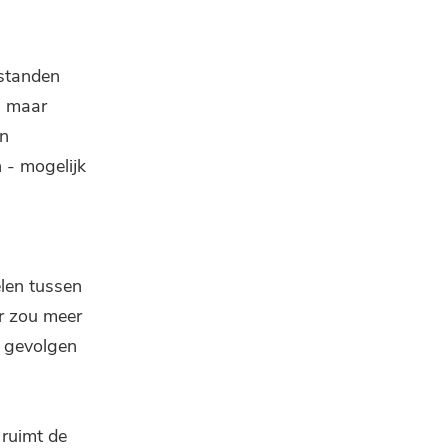
estanden
n maar
en
 - mogelijk
len tussen
r zou meer
e gevolgen
 ruimt de