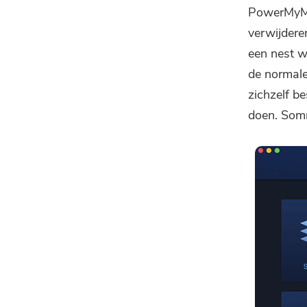
PowerMyMac
verwijdere
een nest w
de normale
zichzelf b
doen. Somm