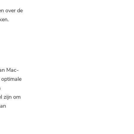
en over de
ken.
van Mac-
 optimale
n
l zijn om
van