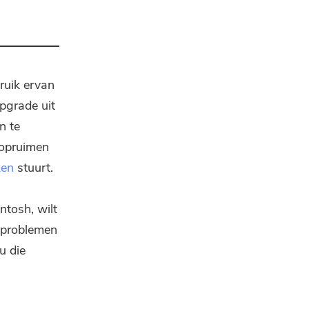
ruik ervan
pgrade uit
n te
 opruimen
ken
stuurt.
ntosh, wilt
 problemen
u die