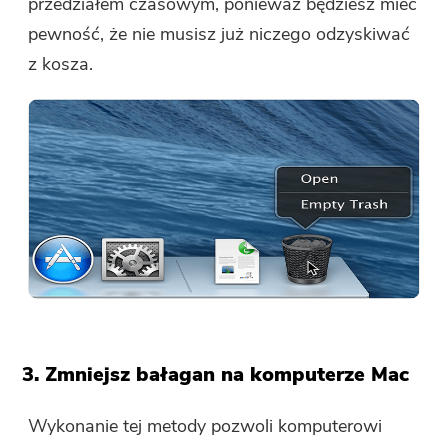
przedziałem czasowym, ponieważ będziesz mieć
mail user@email.com. Możesz także
pewność, że nie musisz już niczego odzyskiwać
kliknąć przycisk, aby bezpośrednio
z kosza.
kupić oprogramowanie.
Kup teraz
3. Zmniejsz bałagan na komputerze Mac
Wykonanie tej metody pozwoli komputerowi