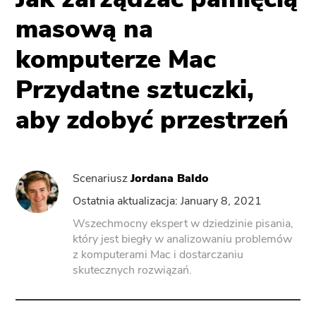
masową na
ZasilanieOdinstaluj
komputerze Mac
Konwerter wideo
Przydatne sztuczki,
aby zdobyć przestrzeń
Screen Recorder
Kompresor PDF
Scenariusz
Jordana Baldo
Ostatnia aktualizacja: January 8, 2021
Online
Wszechmocny ekspert w dziedzinie pisania,
który jest biegły w analizowaniu problemów
Darmowy konwerter wideo
z komputerami Mac i dostarczaniu
skutecznych rozwiązań.
Free Video Editor