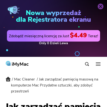
Mac Cleaner
Kup teraz
Nowa wyprzedaż
dla Rejestratora ekranu
$4.49
Zdobądź miesięczną licencję za Just
Teraz!
Only
0
Dzień
Lewa
iMyMac
Mac Cleaner
Jak zarządzać pamięcią masową na
Produkt i rozwiązanie
komputerze Mac Przydatne sztuczki, aby zdobyć
przestrzeń
Sklep
Użyteczność
HOT
Wsparcie
Jak zarządzać pamięcią
PowerMyMac