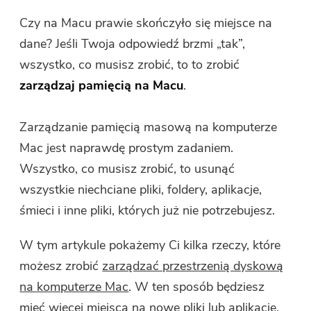
Darmowy kompresor zdjęć
Czy na Macu prawie skończyło się miejsce na
dane? Jeśli Twoja odpowiedź brzmi „tak”,
Darmowy kompresor PDF
wszystko, co musisz zrobić, to to zrobić
zarządzaj pamięcią na Macu
.
Zarządzanie pamięcią masową na komputerze
Mac
jest naprawdę prostym zadaniem.
Wszystko, co musisz zrobić, to usunąć
wszystkie niechciane pliki, foldery, aplikacje,
śmieci i inne pliki, których już nie potrzebujesz.
W tym artykule pokażemy Ci kilka rzeczy, które
możesz zrobić
zarządzać przestrzenią dyskową
na komputerze Mac
. W ten sposób będziesz
mieć więcej miejsca na nowe pliki lub aplikacje,