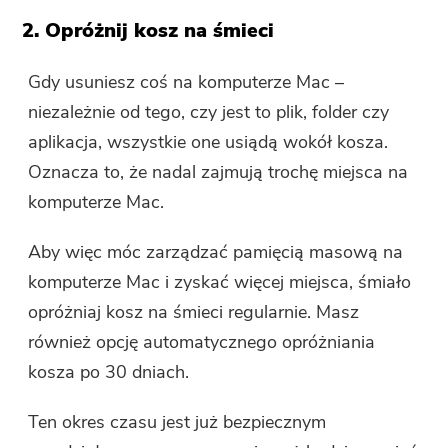
komputerze Mac. Możesz podać
2. Opróżnij kosz na śmieci
swój adres e-mail, aby uzyskać
link do pobrania i kod kuponu.
Gdy usuniesz coś na komputerze Mac –
Jeśli chcesz kupić
niezależnie od tego, czy jest to plik, folder czy
oprogramowanie, kliknij
sklep
.
aplikacja, wszystkie one usiądą wokół kosza.
Oznacza to, że nadal zajmują trochę miejsca na
Wpisz poprawny adres e-mail.
komputerze Mac.
Aby więc móc zarządzać pamięcią masową na
Wyślij
komputerze Mac i zyskać więcej miejsca, śmiało
opróżniaj kosz na śmieci regularnie. Masz
również opcję automatycznego opróżniania
Dziękujemy za subskrypcję!
kosza po 30 dniach.
Dziękujemy za subskrypcję!
Link do pobrania i kod kuponu
Ten okres czasu jest już bezpiecznym
zostały wysłane na Twój adres e-