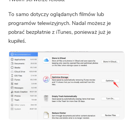
To samo dotyczy oglądanych filmów lub
programów telewizyjnych. Nadal możesz je
pobrać bezpłatnie z iTunes, ponieważ już je
kupiłeś.
Jesteś prawie gotowy.
Ciepła Prompt
Subskrybuj nasze najlepsze
To oprogramowanie może być
oferty i wiadomości o
tylko To oprogramowanie
aplikacjach iMyMac.
można pobrać i używać tylko na