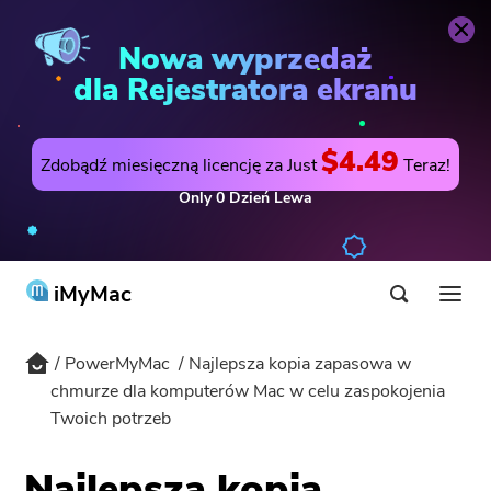
PowerMyMac
Kup teraz
Nowa wyprzedaż
dla Rejestratora ekranu
$4.49
Zdobądź miesięczną licencję za Just
Teraz!
Only
0
Dzień
Lewa
iMyMac
PowerMyMac
Najlepsza kopia zapasowa w
Produkt i rozwiązanie
chmurze dla komputerów Mac w celu zaspokojenia
Twoich potrzeb
Sklep
Użyteczność
HOT
Wsparcie
Najlepsza kopia
PowerMyMac