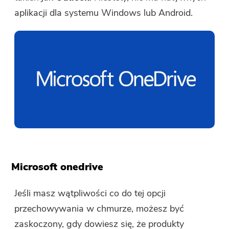
oprogramowanie, kliknij
sklep
.
aplikacji dla systemu Windows lub Android.
Wpisz poprawny adres e-mail.
Wyślij
Dziękujemy za subskrypcję!
Dziękujemy za subskrypcję!
Link do pobrania i kod kuponu
zostały wysłane na Twój adres e-
Microsoft onedrive
mail user@email.com. Możesz także
kliknąć przycisk, aby bezpośrednio
Jeśli masz wątpliwości co do tej opcji
kupić oprogramowanie.
przechowywania w chmurze, możesz być
zaskoczony, gdy dowiesz się, że produkty