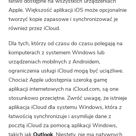
łatwo dostępne na wszystkich urządzeniach
Apple. Większość aplikacji iOS może opcjonalnie
tworzyć kopie zapasowe i synchronizować je
również przez iCloud.
Dla tych, którzy od czasu do czasu polegają na
komputerach z systemem Windows lub
urządzeniach mobilnych z Androidem,
Jesteś prawie gotowy.
Ciepła Prompt
ograniczenia usługi iCloud mogą być uciążliwe.
Subskrybuj nasze najlepsze
To oprogramowanie może być
Chociaż Apple udostępnia szeroką gamę
oferty i wiadomości o
tylko To oprogramowanie
aplikacji internetowych na iCloud.com, są one
aplikacjach iMyMac.
można pobrać i używać tylko na
stosunkowo przeciętne. Zwróć uwagę, że istnieje
komputerze Mac. Możesz podać
aplikacja iCloud dla systemu Windows, która z
swój adres e-mail, aby uzyskać
łatwością synchronizuje i asymiluje dane z
link do pobrania i kod kuponu.
pocztą iCloud za pomocą aplikacji Windows,
Jeśli chcesz kupić
takich jak
Outlook
. Niestety, nie ma natywnych