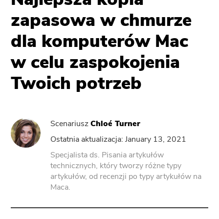
zapasowa w chmurze
ZasilanieOdinstaluj
dla komputerów Mac
Konwerter wideo
w celu zaspokojenia
Twoich potrzeb
Screen Recorder
Kompresor PDF
Scenariusz
Chloé Turner
Ostatnia aktualizacja: January 13, 2021
Online
Specjalista ds. Pisania artykułów
technicznych, który tworzy różne typy
Darmowy konwerter wideo
artykułów, od recenzji po typy artykułów na
Maca.
Free Video Editor