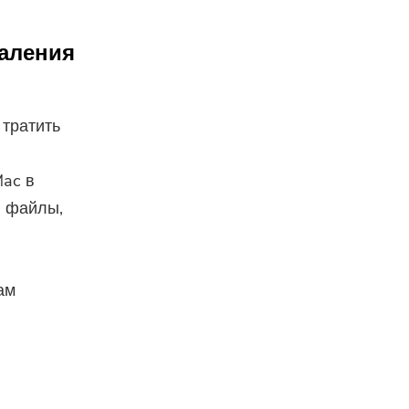
даления
 тратить
Mac в
 файлы,
ам