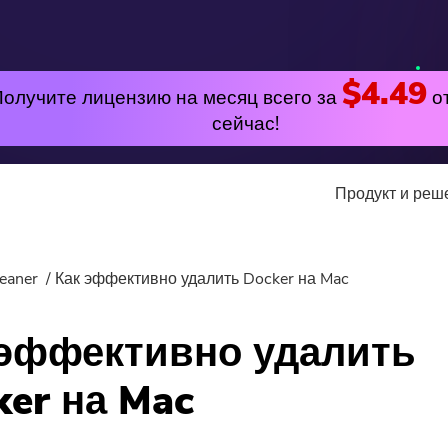
$4.49
Получите лицензию на месяц всего за
о
сейчас!
Продукт и ре
утилита
Онлайн
eaner
Как эффективно удалить Docker на Mac
лярные
PowerMyMac
Бесплатный видео к
 эффективно удалить
PowerUninstall
Free Video Editor
ker на Mac
Video Converter
Бесплатный фотоком