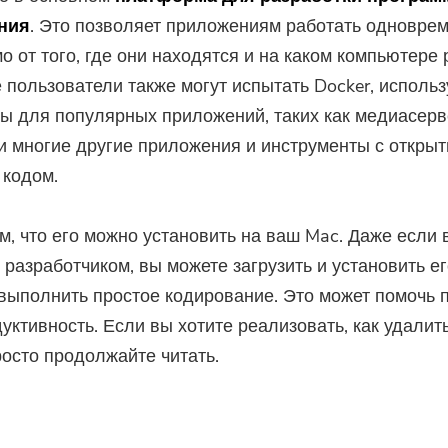
предложения и новости о
ния
. Это позволяет приложениям работать одноврем
приложениях iMyMac.
о от того, где они находятся и на каком компьютере 
пользователи также могут испытать Docker, использ
Пожалуйста, введите адрес
ы для популярных приложений, таких как медиасерве
электронной почты.
и многие другие приложения и инструменты с откры
 кодом.
Отправить
м, что его можно установить на ваш Mac. Даже если 
 разработчиком, вы можете загрузить и установить ег
Спасибо за вашу подписку!
выполнить простое кодирование. Это может помочь 
уктивность. Если вы хотите реализовать, как удалит
росто продолжайте читать.