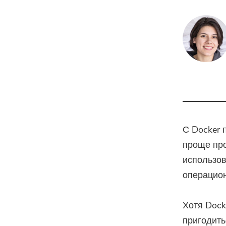
С Docker 
проще про
использов
операцион
Хотя Dock
пригодить