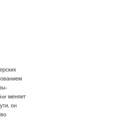
ерских
рованием
ры-
ker меняет
ути, он
тво