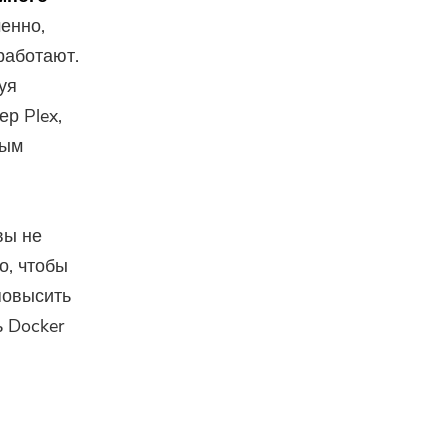
енно,
работают.
уя
р Plex,
тым
вы не
о, чтобы
повысить
ь Docker