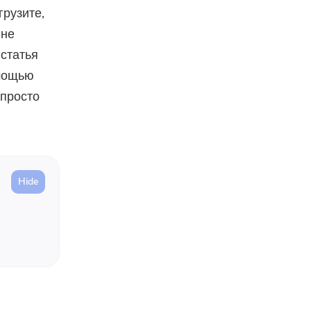
грузите,
 не
 статья
омощью
 просто