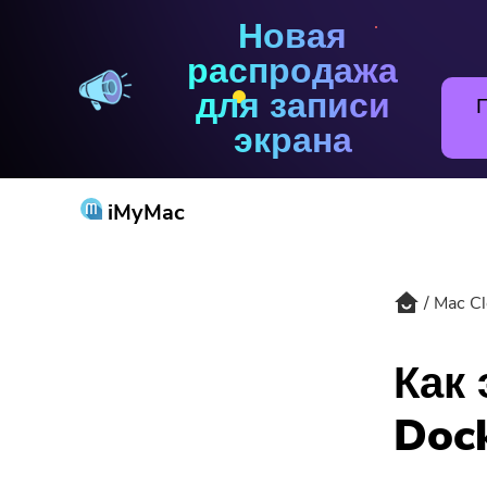
Новая
Mac Cleaner
распродажа
для записи
экрана
iMyMac
Mac Cl
Попу
Как
Doc