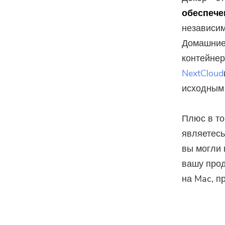
обеспече
независим
Домашние 
контейнер
NextCloud
исходным
Плюс в то
являетесь
вы могли 
вашу прод
на Mac, п