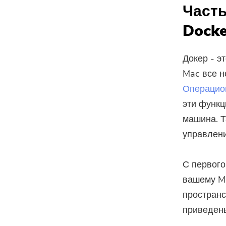
Часть
Docke
Докер - э
Mac все н
Операцион
эти функц
машина. Т
управлени
С первого
вашему Ma
пространс
приведены