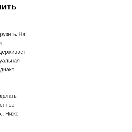
лить
рузить. На
и
ддерживает
туальная
Однако
сделать
ченное
ac. Ниже