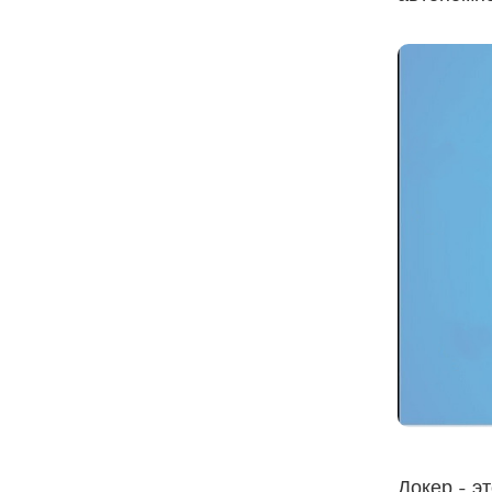
Докер - э