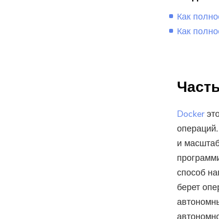
Как полно
Как полно
Часть
Docker
это
операций.
и масштаб
программи
способ на
берет опе
автономны
автономно