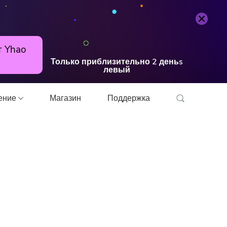
Попробуйте бесплатно
Купить
т Yhao
Только приблизительно
2
деньs
левый
шение
Магазин
Поддержка
онвертер
прессор