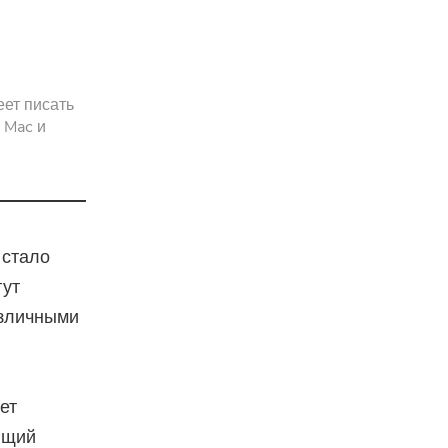
pressor
еет писать
 Mac и
 стало
гут
азличными
ет
ющий