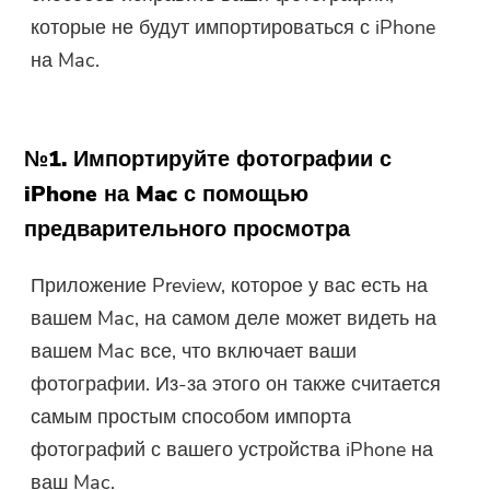
которые не будут импортироваться с iPhone
на Mac.
№1. Импортируйте фотографии с
iPhone на Mac с помощью
предварительного просмотра
Приложение Preview, которое у вас есть на
Вы почти закончили.
вашем Mac, на самом деле может видеть на
Горячая подсказка
Подпишитесь на наши лучшие
вашем Mac все, что включает ваши
Это программное обеспечение
предложения и новости о
фотографии. Из-за этого он также считается
можно только скачать. Это
приложениях iMyMac.
самым простым способом импорта
программное обеспечение
фотографий с вашего устройства iPhone на
можно загрузить и
ваш Mac.
использовать только на Mac.