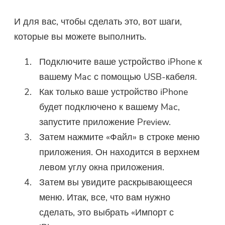
Вы можете ввести свой адрес
И для вас, чтобы сделать это, вот шаги,
электронной почты, чтобы
которые вы можете выполнить.
получить ссылку для
скачивания и код купона. Если
Подключите ваше устройство iPhone к
вы хотите купить программное
вашему Mac с помощью USB-кабеля.
обеспечение, пожалуйста,
Как только ваше устройство iPhone
нажмите
магазин
.
будет подключено к вашему Mac,
Пожалуйста, введите адрес
запустите приложение Preview.
электронной почты.
Затем нажмите «Файл» в строке меню
приложения. Он находится в верхнем
Отправить
левом углу окна приложения.
Затем вы увидите раскрывающееся
меню. Итак, все, что вам нужно
Спасибо за вашу подписку!
сделать, это выбрать «Импорт с
Спасибо за вашу подписку!