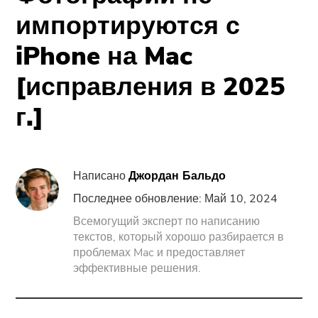
Поддержка
PowerMyMac
импортируются с
iPhone на Mac
PowerUninstall
[исправления в 2025
Video Converter
г.]
Screen Recorder
Написано
Джордан Бальдо
PDF Компрессор
Последнее обновление: Май 10, 2024
Онлайн
Всемогущий эксперт по написанию
текстов, который хорошо разбирается в
проблемах Mac и предоставляет
Бесплатный видео конвертер
эффективные решения.
Free Video Editor