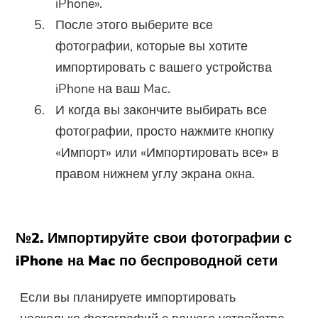
iPhone».
Ссылка для скачивания и код
После этого выберите все
купона были отправлены на ваш
фотографии, которые вы хотите
адрес электронной почты
импортировать с вашего устройства
user@email.com. Вы также можете
нажать кнопку, чтобы приобрести
iPhone на ваш Mac.
программное обеспечение
И когда вы закончите выбирать все
напрямую.
фотографии, просто нажмите кнопку
«Импорт» или «Импортировать все» в
Купить
правом нижнем углу экрана окна.
№2. Импортируйте свои фотографии с
iPhone на Mac по беспроводной сети
Если вы планируете импортировать