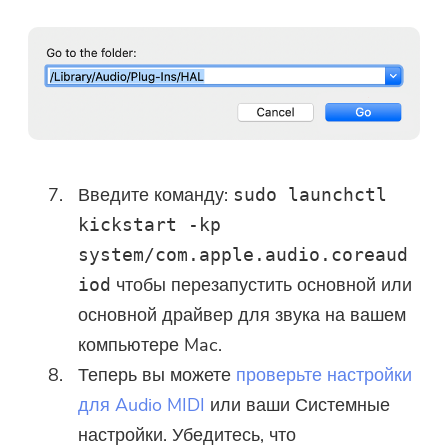
Спасибо за вашу подписку!
Спасибо за вашу подписку!
Ссылка для скачивания и код
купона были отправлены на ваш
адрес электронной почты
user@email.com. Вы также можете
Введите команду:
sudo launchctl
нажать кнопку, чтобы приобрести
kickstart -kp
программное обеспечение
system/com.apple.audio.coreaud
напрямую.
чтобы перезапустить основной или
iod
основной драйвер для звука на вашем
Купить
компьютере Mac.
Теперь вы можете
проверьте настройки
для Audio MIDI
или ваши Системные
настройки. Убедитесь, что