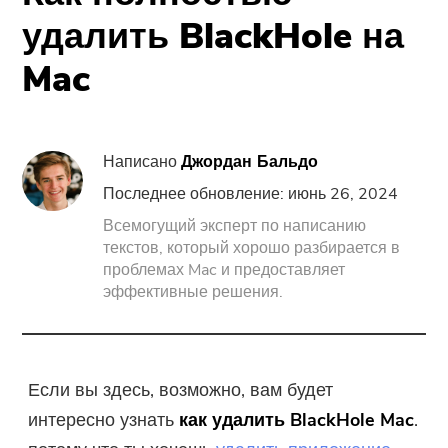
Поддержка
PowerMyMac
удалить BlackHole на
Mac
PowerUninstall
Video Converter
Написано
Джордан Бальдо
Screen Recorder
Последнее обновление: июнь 26, 2024
Всемогущий эксперт по написанию
текстов, который хорошо разбирается в
PDF Компрессор
проблемах Mac и предоставляет
эффективные решения.
Онлайн
Бесплатный видео конвертер
Если вы здесь, возможно, вам будет
интересно узнать
как удалить BlackHole Mac
.
Free Video Editor