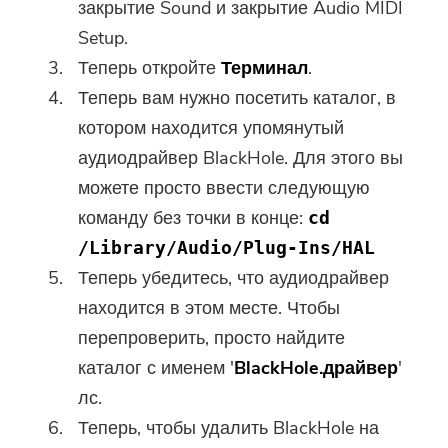
закрытие Sound и закрытие Audio MIDI
Setup.
Теперь откройте
Терминал
.
Теперь вам нужно посетить каталог, в
котором находится упомянутый
аудиодрайвер BlackHole. Для этого вы
можете просто ввести следующую
команду без точки в конце:
cd
/Library/Audio/Plug-Ins/HAL
Теперь убедитесь, что аудиодрайвер
находится в этом месте. Чтобы
перепроверить, просто найдите
Вы почти закончили.
каталог с именем '
BlackHole.драйвер
'
Горячая подсказка
лс.
Подпишитесь на наши лучшие
Это программное обеспечение
предложения и новости о
Теперь, чтобы удалить BlackHole на
можно только скачать. Это