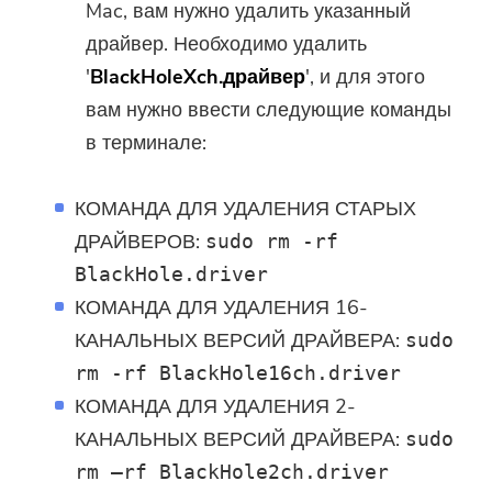
приложениях iMyMac.
Mac, вам нужно удалить указанный
программное обеспечение
драйвер. Необходимо удалить
можно загрузить и
'
BlackHoleXch.драйвер
', и для этого
использовать только на Mac.
вам нужно ввести следующие команды
Вы можете ввести свой адрес
в терминале:
электронной почты, чтобы
получить ссылку для
КОМАНДА ДЛЯ УДАЛЕНИЯ СТАРЫХ
скачивания и код купона. Если
ДРАЙВЕРОВ:
sudo rm -rf
вы хотите купить программное
BlackHole.driver
обеспечение, пожалуйста,
нажмите
магазин
.
КОМАНДА ДЛЯ УДАЛЕНИЯ 16-
КАНАЛЬНЫХ ВЕРСИЙ ДРАЙВЕРА:
sudo
Пожалуйста, введите адрес
rm -rf BlackHole16ch.driver
электронной почты.
КОМАНДА ДЛЯ УДАЛЕНИЯ 2-
КАНАЛЬНЫХ ВЕРСИЙ ДРАЙВЕРА:
sudo
Отправить
rm –rf BlackHole2ch.driver