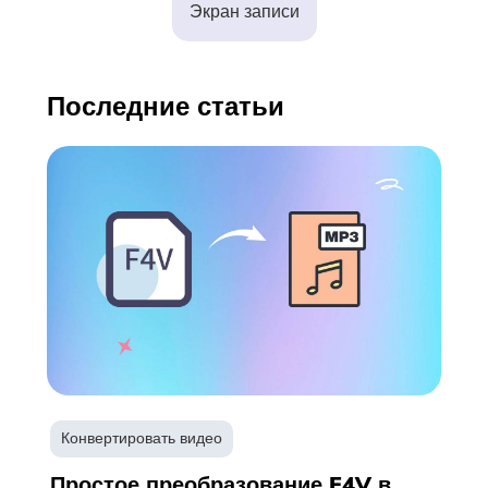
Экран записи
Бесплатный фотокомпрессор
Бесплатный PDF Compressor
Последние статьи
Конвертировать видео
Простое преобразование F4V в