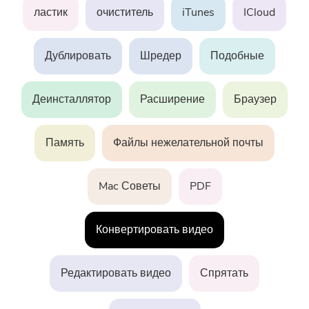
Поддержка
PowerMyMac
ластик
очиститель
iTunes
ICloud
PowerUninstall
Дублировать
Шредер
Подобные
Video Converter
Деинсталлятор
Расширение
Браузер
Screen Recorder
Память
Файлы нежелательной почты
PDF Компрессор
Mac Советы
PDF
Онлайн
Конвертировать видео
Бесплатный видео конвертер
Редактировать видео
Спрятать
Free Video Editor