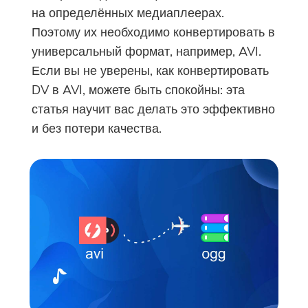
на определённых медиаплеерах.
Поэтому их необходимо конвертировать в
универсальный формат, например, AVI.
Если вы не уверены, как конвертировать
DV в AVI, можете быть спокойны: эта
статья научит вас делать это эффективно
и без потери качества.
Вы почти закончили.
Горячая подсказка
Подпишитесь на наши лучшие
Это программное обеспечение
предложения и новости о
можно только скачать. Это
приложениях iMyMac.
программное обеспечение
можно загрузить и