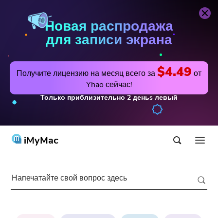
Новая распродажа
для записи экрана
$4.49
Получите лицензию на месяц всего за
от
Yhao сейчас!
Только приблизительно
2
деньs
левый
iMyMac
Продукт и решение
Магазин
утилита
Популярные