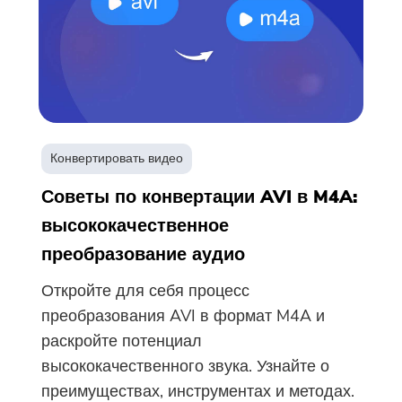
Спасибо за вашу подписку!
Ссылка для скачивания и код
купона были отправлены на ваш
адрес электронной почты
user@email.com. Вы также можете
нажать кнопку, чтобы приобрести
программное обеспечение
Конвертировать видео
напрямую.
Советы по конвертации AVI в M4A:
высококачественное
Купить
преобразование аудио
Откройте для себя процесс
преобразования AVI в формат M4A и
раскройте потенциал
высококачественного звука. Узнайте о
преимуществах, инструментах и ​​методах.