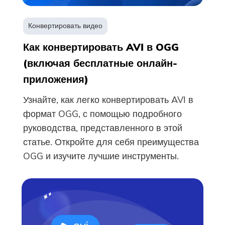
использовать только на Mac.
Вы можете ввести свой адрес
Конвертировать видео
электронной почты, чтобы
Как конвертировать AVI в OGG
получить ссылку для
(включая бесплатные онлайн-
скачивания и код купона. Если
приложения)
вы хотите купить программное
обеспечение, пожалуйста,
Узнайте, как легко конвертировать AVI в
нажмите
магазин
.
формат OGG, с помощью подробного
руководства, представленного в этой
Пожалуйста, введите адрес
статье. Откройте для себя преимущества
электронной почты.
OGG и изучите лучшие инструменты.
Отправить
Спасибо за вашу подписку!