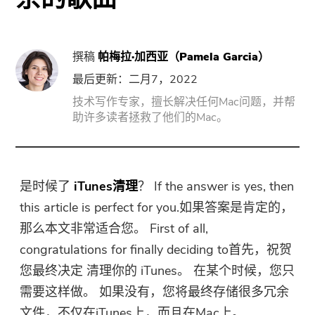
门
强力卸载
撰稿
帕梅拉·加西亚（Pamela Garcia）
最后更新：二月7，2022
视频转换
技术写作专家，擅长解决任何Mac问题，并帮
助许多读者拯救了他们的Mac。
屏幕录影大师
PDF压缩机
是时候了
iTunes清理
？ If the answer is yes, then
线上
this article is perfect for you.如果答案是肯定的，
那么本文非常适合您。 First of all,
免费视频转换器
congratulations for finally deciding to首先，祝贺
您最终决定
清理你的
iTunes
。 在某个时候，您只
免费视频编辑器
需要这样做。 如果没有，您将最终存储很多冗余
文件，不仅在iTunes上，而且在Mac上。