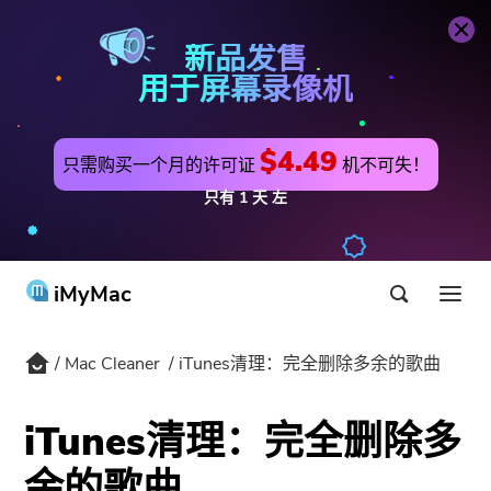
Mac Cleaner
立即购买
新品发售
用于屏幕录像机
$4.49
只需购买一个月的许可证
机不可失！
只有
1
天
左
iMyMac
Mac Cleaner
iTunes清理：完全删除多余的歌曲
产品与解决方案
商店
公用事业
iTunes清理：完全删除多
最热
支持
余的歌曲
PowerMyMac