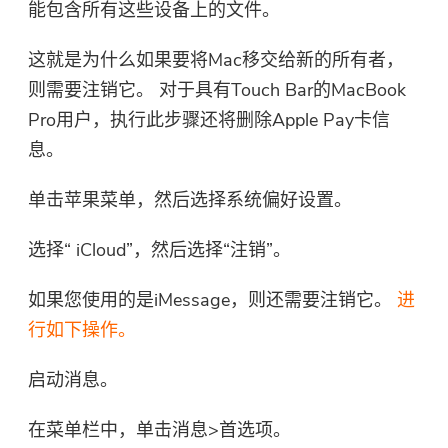
能包含所有这些设备上的文件。
Mac上下载和使用。 您可以输入
您的电子邮件地址以获取下载链
这就是为什么如果要将Mac移交给新的所有者，
接和优惠券代码。 如需购买软
则需要注销它。 对于具有Touch Bar的MacBook
件，请点击
商店
.
Pro用户，执行此步骤还将删除Apple Pay卡信
请输入一个有效的电子邮件地址。
息。
单击苹果菜单，然后选择系统偏好设置。
提交表单
选择“ iCloud”，然后选择“注销”。
如果您使用的是iMessage，则还需要注销它。
进
感谢您的订阅！
行如下操作。
感谢您的订阅！
下载链接和优惠券代码已发送至您的
启动消息。
电子邮件 user@email.com。 您也可
以点击按钮直接购买软件。
在菜单栏中，单击消息>首选项。