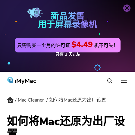
Mac Cleaner
立即购买
新品发售
用于屏幕录像机
$4.49
只需购买一个月的许可证
机不可失！
只有
2
天s
左
iMyMac
Mac Cleaner
如何将Mac还原为出厂设置
产品与解决方案
商店
公用事业
如何将Mac还原为出厂设
最热
支持
置
PowerMyMac