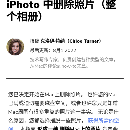
iPhoto 中删除照片（整
门
个相册）
强力卸载
视频转换
撰稿
克洛伊·特纳（Chloe Turner）
屏幕录影大师
最后更新：8月1 2022
技术写作专家，负责创建各种类型的文章，
从Mac的评论到how-to文章。
PDF压缩机
线上
您已决定开始在Mac上删除照片。 也许您的Mac
免费视频转换器
已满或迫切需要磁盘空间，或者也许您只是知道
Mac周围有很多重复的照片这一事实。 无论是什
免费视频编辑器
么原因，您都选择摆脱一些照片，
获得所需的空
间
。 本指南
形成一种
删除Mac上的照片
肯定会