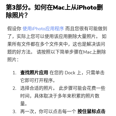
第3部分。如何在Mac上从iPhoto删
感谢您的订阅！
除照片？
感谢您的订阅！
下载链接和优惠券代码已发送至您的
假设你
使用iPhoto应用程序
而且您很有可能做到
电子邮件 user@email.com。 您也可
了，实际上您可以使用该应用删除大量照片。 如
以点击按钮直接购买软件。
果所有文件都在多个文件夹中，这也是解决该问
题的好方法。 请按照以下简单步骤在Mac上删除
立即购买
照片：
查找照片应用
在您的 Dock 上，只需单击
它即可打开程序。
选择合适的照片。 此步骤可能会花费一些
时间，具体取决于多年来积累的照片数
量。
再一次，你可以点击每一个
按住鼠标点击