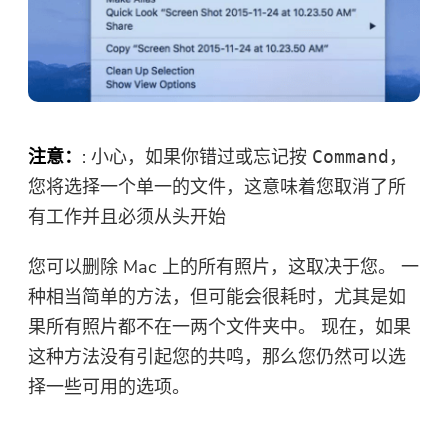
你几乎完成。
温馨提示
订阅我们关于 iMyMac 应用程序
注意：
: 小心，如果你错过或忘记按
，
Command
这个软件只能是这个软件只能在
的最佳交易和新闻。
您将选择一个单一的文件，这意味着您取消了所
Mac上下载和使用。 您可以输入
您的电子邮件地址以获取下载链
有工作并且必须从头开始
接和优惠券代码。 如需购买软
您可以删除 Mac 上的所有照片，这取决于您。 一
件，请点击
商店
.
种相当简单的方法，但可能会很耗时，尤其是如
请输入一个有效的电子邮件地址。
果所有照片都不在一两个文件夹中。 现在，如果
这种方法没有引起您的共鸣，那么您仍然可以选
择一些可用的选项。
提交表单