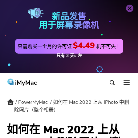
PowerMyMac
立即购买
新品发售
用于屏幕录像机
$4.49
只需购买一个月的许可证
机不可失！
只有
3
天s
左
iMyMac
PowerMyMac
如何在 Mac 2022 上从 iPhoto 中删
产品与解决方案
除照片（整个相册）
商店
公用事业
如何在 Mac 2022 上从
最热
支持
PowerMyMac