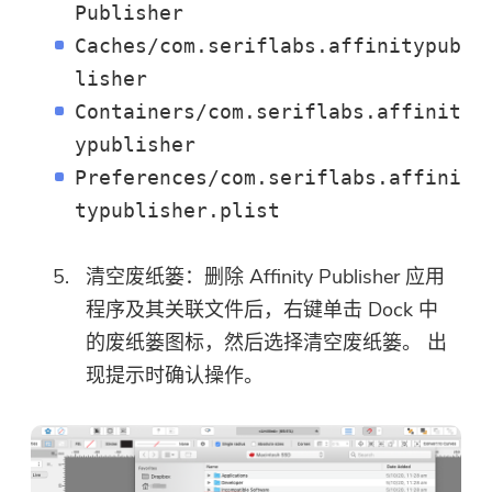
Publisher
Caches/com.seriflabs.affinitypub
你几乎完成。
温馨提示
lisher
订阅我们关于 iMyMac 应用程序
这个软件只能是这个软件只能在
Containers/com.seriflabs.affinit
的最佳交易和新闻。
Mac上下载和使用。 您可以输入
ypublisher
您的电子邮件地址以获取下载链
Preferences/com.seriflabs.affini
接和优惠券代码。 如需购买软
typublisher.plist
件，请点击
商店
.
清空废纸篓：删除 Affinity Publisher 应用
请输入一个有效的电子邮件地址。
程序及其关联文件后，右键单击 Dock 中
的废纸篓图标，然后选择清空废纸篓。 出
现提示时确认操作。
提交表单
感谢您的订阅！