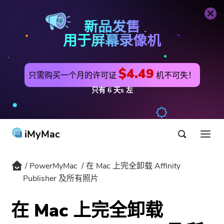
PowerMyMac
立即购买
新品发售
用于屏幕录像机
$4.49
只需购买一个月的许可证
机不可失！
只有
6
天s
左
iMyMac
PowerMyMac
在 Mac 上完全卸载 Affinity
产品与解决方案
Publisher 及所有照片
商店
公用事业
在 Mac 上完全卸载
最热
支持
PowerMyMac