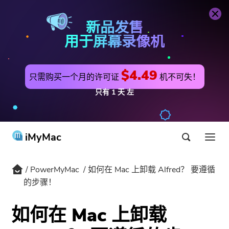
PowerMyMac
立即购买
新品发售
用于屏幕录像机
$4.49
只需购买一个月的许可证
机不可失！
只有
1
天
左
iMyMac
PowerMyMac
如何在 Mac 上卸载 Alfred？ 要遵循
产品与解决方案
的步骤！
商店
公用事业
如何在 Mac 上卸载
最热
支持
PowerMyMac