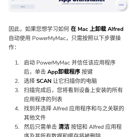
因此，如果您想学习如何
在 Mac 上卸载 Alfred
自动使用 PowerMyMac，只需按照以下步骤操
作：
启动 PowerMyMac 并信任该应用程序
后，单击
App卸载程序
按键
选择
SCAN
让它扫描你的电脑
扫描完成后，您将看到设备上安装的所有
应用程序的列表
找到并选择 Alfred 应用程序和与之关联的
你几乎完成。
其他文件
温馨提示
订阅我们关于 iMyMac 应用程序
然后只需单击
清洁
按钮和 Alfred 应用程
这个软件只能是这个软件只能在
的最佳交易和新闻。
序及其所有数据和缓存将被删除