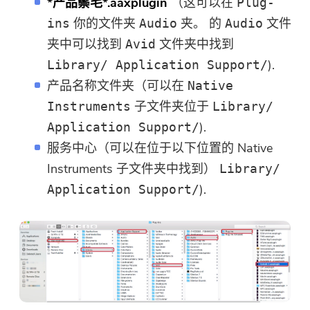
你几乎完成。
*产品鬃毛*.aaxplugin
（这可以在
Plug-
温馨提示
你的文件夹
夹。 的
文件
ins
Audio
Audio
订阅我们关于 iMyMac 应用程序
这个软件只能是这个软件只能在
夹中可以找到
文件夹中找到
Avid
的最佳交易和新闻。
Mac上下载和使用。 您可以输入
).
Library/ Application Support/
您的电子邮件地址以获取下载链
产品名称文件夹（可以在
Native
接和优惠券代码。 如需购买软
子文件夹位于
Instruments
Library/
件，请点击
商店
.
).
Application Support/
服务中心（可以在位于以下位置的 Native
请输入一个有效的电子邮件地址。
Instruments 子文件夹中找到）
Library/
).
Application Support/
提交表单
感谢您的订阅！
感谢您的订阅！