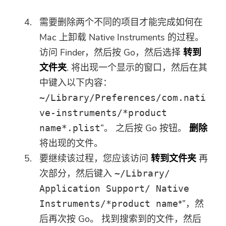
下载链接和优惠券代码已发送至您的
电子邮件 user@email.com。 您也可
需要删除两个不同的项目才能完成如何在
以点击按钮直接购买软件。
Mac 上卸载 Native Instruments 的过程。
访问 Finder，然后按 Go，然后选择
转到
立即购买
文件夹
. 将出现一个显示的窗口，然后在其
中键入以下内容：
~/Library/Preferences/com.nati
ve-instruments/*product
”。 之后按 Go 按钮。
删除
name*.plist
将出现的文件。
要继续该过程，您应该访问
转到文件夹
再
次部分，然后键入
~/Library/
Application Support/ Native
*”，然
Instruments/*product name
后再次按 Go。 找到搜索到的文件，然后