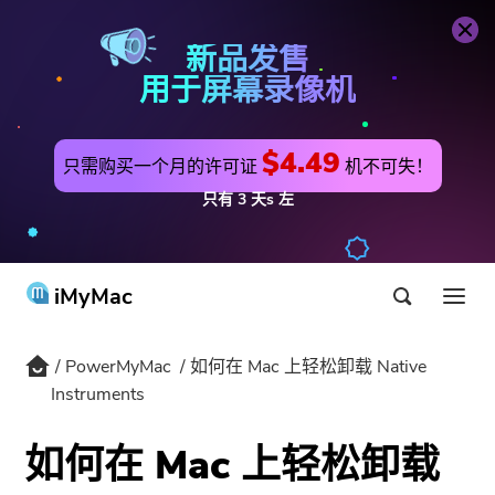
PowerMyMac
立即购买
新品发售
用于屏幕录像机
$4.49
只需购买一个月的许可证
机不可失！
只有
3
天s
左
iMyMac
PowerMyMac
如何在 Mac 上轻松卸载 Native
产品与解决方案
Instruments
商店
公用事业
如何在 Mac 上轻松卸载
最热
支持
PowerMyMac