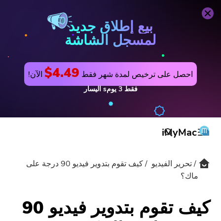
محول الفيديو
اشتري الآن
بيع إطلاق جديد
لمسجل الشاشة
$4.49
احصل على ترخيص لمدة شهر فقط
الآن!
فقط
3
يومs
اليسار
iMyMac
تحرير الفيديو
كيف تقوم بتدوير فيديو 90 درجة على
المنتج والحل
ماك؟
المتجر
مرافق
كيف تقوم بتدوير فيديو 90
الدعم
PowerMyMac