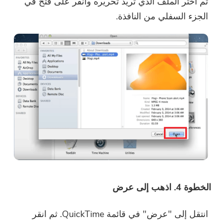
ثم اختر الملف الذي تريد تحريره وانقر على فتح في
الجزء السفلي من النافذة.
شكرا لاشتراكك!
شكرا لاشتراكك!
تم إرسال رابط التنزيل ورمز القسيمة
إلى بريدك الإلكتروني
user@email.com. يمكنك أيضًا النقر
فوق الزر لشراء البرنامج مباشرةً.
اشتري الآن
الخطوة 4. اذهب إلى عرض
انتقل إلى "عرض" في قائمة QuickTime. ثم انقر