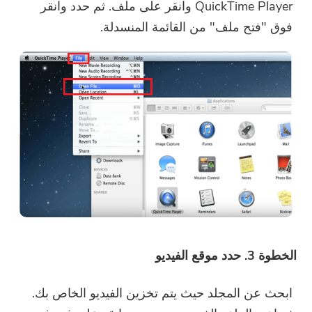
QuickTime Player وانقر على ملف. ثم حدد وانقر
فوق "فتح ملف" من القائمة المنسدلة.
أنت على وشك الإنتهاء.
الحارة موجه
اشترك في أفضل عروضنا وأخبارنا
يمكن أن يكون هذا البرنامج فقط لا
حول تطبيقات iMyMac.
يمكن تنزيل هذا البرنامج واستخدامه
إلا على جهاز Mac. يمكنك إدخال
عنوان بريدك الإلكتروني للحصول
على رابط التنزيل ورمز القسيمة.
إذا كنت ترغب في شراء البرنامج ،
الرجاء النقر فوق
متجر
.
الرجاء إدخال عنوان بريد إلكتروني صالح.
الخطوة 3. حدد موقع الفيديو
إرسال
ابحث عن المجلد حيث يتم تخزين الفيديو الخاص بك.