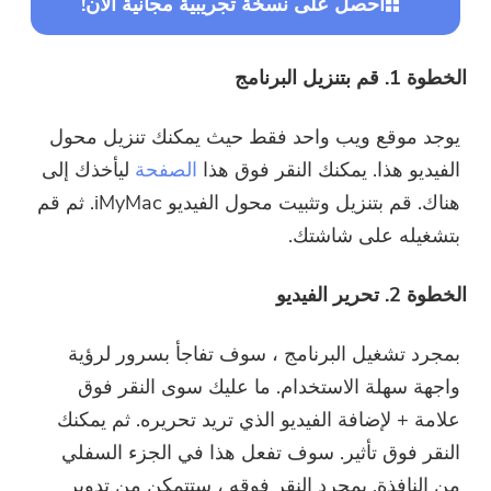
احصل على نسخة تجريبية مجانية الآن!
الخطوة 1. قم بتنزيل البرنامج
يوجد موقع ويب واحد فقط حيث يمكنك تنزيل محول
الفيديو هذا. يمكنك النقر فوق هذا
الصفحة
ليأخذك إلى
هناك. قم بتنزيل وتثبيت محول الفيديو iMyMac. ثم قم
بتشغيله على شاشتك.
الخطوة 2. تحرير الفيديو
بمجرد تشغيل البرنامج ، سوف تفاجأ بسرور لرؤية
واجهة سهلة الاستخدام. ما عليك سوى النقر فوق
علامة + لإضافة الفيديو الذي تريد تحريره. ثم يمكنك
النقر فوق تأثير. سوف تفعل هذا في الجزء السفلي
من النافذة. بمجرد النقر فوقه ، ستتمكن من تدوير