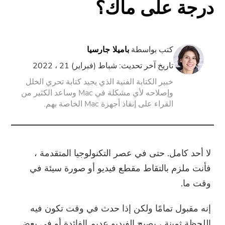
درجة على ماك؟
PowerUninstall
كتب بواسطة
باميلا جارسيا
محول الفيديو
تاريخ آخر تحديث: شباط (فبراير) 21 ، 2022
خبير الكتابة الفنية الذي يجيد كتابة تحري الخلل
شاشة مسجل
وإصلاحه لأي مشكلة في Mac وساعد الكثير من
القراء على إنقاذ أجهزة Mac الخاصة بهم.
ضاغط قوات الدفاع الشعبي
تدريب عبر الأنترنات
لا أحد كامل. حتى في عصر التكنولوجيا المتقدمة ،
فأنت ملزم بالتقاط مقطع فيديو أو صورة سيئة في
تحويل الفيديو مجانا
وقت ما.
محرر فيديو مجانا
إنه مقبول تمامًا ولكن إذا حدث في وقت تكون فيه
اللحظة ثمينة ، يصبح الفيديو عديم الفائدة أو في بعض