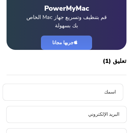
PowerMyMac
قم بتنظيف وتسريع جهاز Mac الخاص
بك بسهولة
جربها مجانا
تعليق (
1
)