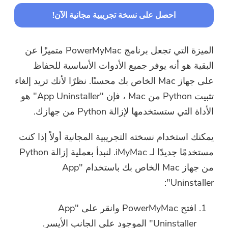
احصل على نسخة تجريبية مجانية الآن!
الميزة التي تجعل برنامج PowerMyMac متميزًا عن
البقية هو أنه يوفر جميع الأدوات الأساسية للحفاظ
على جهاز Mac الخاص بك محسنًا. نظرًا لأنك تريد إلغاء
تثبيت Python من Mac ، فإن "App Uninstaller" هو
الأداة التي ستستخدمها لإزالة Python من جهازك.
يمكنك استخدام نسخته التجريبية المجانية أولاً إذا كنت
مستخدمًا جديدًا لـ iMyMac. لنبدأ بعملية إزالة Python
من جهاز Mac الخاص بك باستخدام "App
Uninstaller":
افتح PowerMyMac وانقر على "App
Uninstaller" الموجود على الجانب الأيسر.