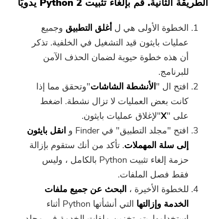
الطريقة الثانية. قم بإلغاء تثبيت Python 2 يدويًا
الخطوة الأولى هي ل
أغلق التطبيق
وجميع
عمليات بايثون قيد التشغيل في الخلفية. تذكر
أن هذه خطوة حيوية لضمان الحذف الآمن
للبرنامج.
افتح ال "
الأنشطة
الشاشات
"وتحقق مما إذا
أنت على وشك الإنتهاء.
كانت بعض العمليات لا تزال نشطة. اضغط
الحارة موجه
اشترك في أفضل عروضنا وأخبارنا
على "
X
"لإغلاق عمليات بايثون.
يمكن أن يكون هذا البرنامج فقط لا
حول تطبيقات iMyMac.
افتح "مجلد التطبيق" في Finder و
انقل بايثون
يمكن تنزيل هذا البرنامج واستخدامه
إلى سلة المهملات
. تأكد من أنك ستقوم بإزالة
إلا على جهاز Mac. يمكنك إدخال
حزمة إلغاء تثبيت Python بالكامل ، وليس
عنوان بريدك الإلكتروني للحصول
فقط فصل الملفات.
على رابط التنزيل ورمز القسيمة.
للخطوة الأخيرة ،
البحث عن جميع ملفات
إذا كنت ترغب في شراء البرنامج ،
الرجاء النقر فوق
متجر
.
الخدمة وإزالتها
التي أنشأتها Python أثناء
استخدامها. يتم تخزين ملفات الخدمة في مجلد