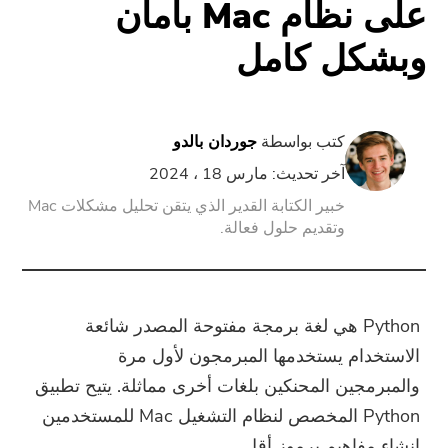
على نظام Mac بأمان
وبشكل كامل
PowerUninstall
محول الفيديو
كتب بواسطة
جوردان بالدو
شاشة مسجل
آخر تحديث: مارس 18 ، 2024
خبير الكتابة القدير الذي يتقن تحليل مشكلات Mac
وتقديم حلول فعالة.
ضاغط قوات الدفاع الشعبي
تدريب عبر الأنترنات
Python هي لغة برمجة مفتوحة المصدر شائعة
تحويل الفيديو مجانا
الاستخدام يستخدمها المبرمجون لأول مرة
والمبرمجين المحنكين بلغات أخرى مماثلة. يتيح تطبيق
محرر فيديو مجانا
Python المخصص لنظام التشغيل Mac للمستخدمين
إنشاء مفاهيم برموز أقل.