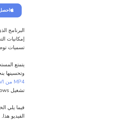
احصل 
إمكانيات الت
تسميات توضي
يتمتع المست
وتحسينها بنجاح بمس
MP4 من AVI
تشغيل Windows و Mac ويمكن استخدامه بشكل فعال من قبل أي منهما.
الفيديو هذا. 