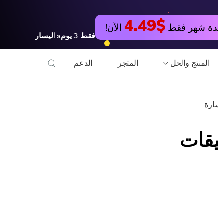
جربها مجانا
اشتري الآن
$4.49
دة شهر فقط
الآن!
فقط
3
يومs
اليسار
المنتج والحل
المتجر
الدعم
مرافق
تدريب عبر الأنترنات
Hot
PowerMyMac
تحويل الفيديو مجانا
SW أو تنسيقات
PowerUninstall
محرر فيديو مجانا
محول الفيديو
ضاغط صور مجاني
شاشة مسجل
قوات الدفاع الشعبي ال