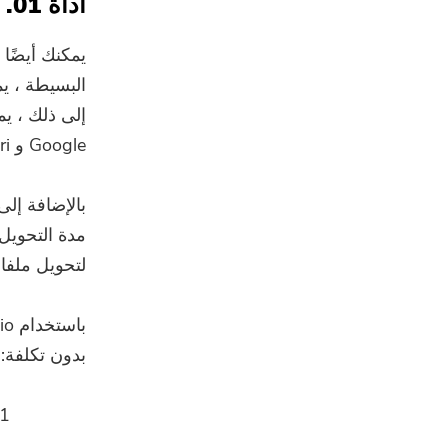
أداة 01. محول الفيديو على الإنترنت المجاني لـ VEED
Google و Safari.
بالإضافة إلى
لتحويل ملفات AVI ، بالرغم م
باستخدام VEED.io ، إليك كيفية تحويل AVI إلى ملفات
بدون تكلفة: