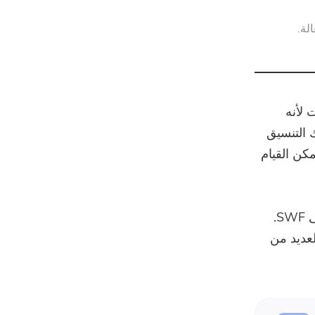
ضاغط قوات الدفاع الشعبي
نت لأنه
ر ، فإن نوع ملف SWF هو بلا شك التنسيق
ن القيام
للقيام بذلك ، من الضروري للغاية أن تتمكن من الوصول إلى محول AVI إلى SWF.
بالإنترنت والعديد من