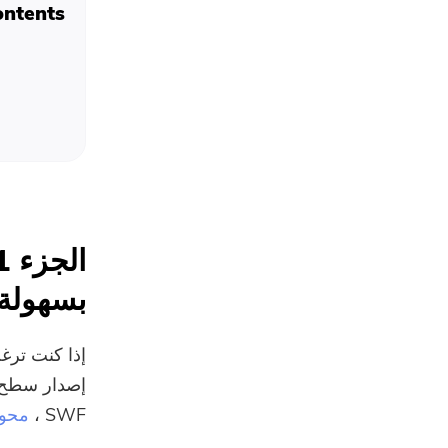
ntents:
بسهولة
إذا كنت تر
SWF ،
محول ا