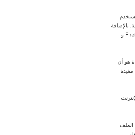
 نظرًا لواجهة المستخدم
عبر الإنترنت هذه تحويل أي ملف AVI بسهولة. بالإضافة
إلى ذلك ، يمكنك استخدامه بدون رسوم على أي متصفحات ويب ، مثل Firefox و
ة هو أن
للإنترنت. VEED.io هي أداة مفيدة
إنترنت
حب الملف
على