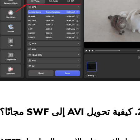
اشترك في أفضل عروضنا وأخبارنا
حول تطبيقات iMyMac.
الرجاء إدخال عنوان بريد إلكتروني صالح.
إرسال
شكرا لاشتراكك!