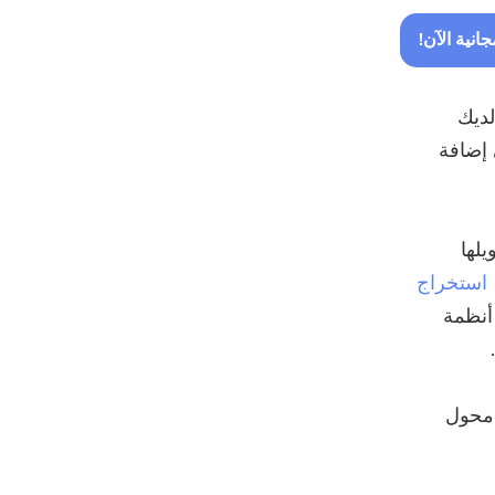
نية الآن!
ن لديك
 إضافة
لها
استخراج
أنظمة
لى تنسيق SWF باستخدام محول