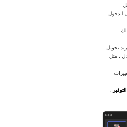
دأ تشغيل
تسجيل الدخول
لك
ريد تحويل
ل ، مثل
ييرات
التوفير
.