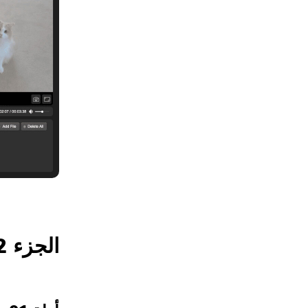
الجزء 2. كيفية تحويل AVI إلى SWF مجانًا؟