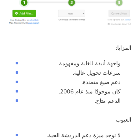
user@email.com. يمكنك أيضًا النقر
فوق الزر لشراء البرنامج مباشرةً.
اشتري الآن
المزايا:
واجهة أنيقة للغاية ومفهومة.
سرعات تحويل عالية.
دعم صيغ متعددة.
كان موجودًا منذ عام 2006.
الدعم متاح.
العيوب:
لا توجد ميزة دعم الدردشة الحية.