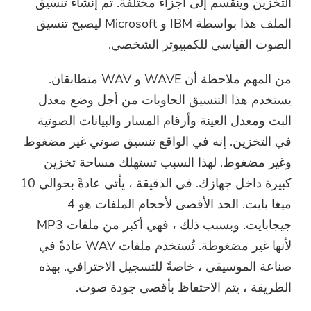
التخزين وينقسم إلى أجزاء مختلفة. تم إنشاء تنسيق
الملف هذا بواسطة IBM و Microsoft ليصبح تنسيق
الصوت القياسي للكمبيوتر الشخصي.
من المهم ملاحظة أن WAVE و WAV متطابقان.
يستخدم هذا التنسيق الحاويات من أجل وضع معدل
البت ومعدل العينة وأرقام المسار والبيانات الصوتية
في التخزين. إنه في الواقع تنسيق صوتي غير مضغوط
وغير مضغوط. لهذا السبب تستهلك مساحة تخزين
كبيرة داخل جهازك. في الدقيقة ، يأتي عادةً بحوالي 10
ميغا بايت. الحد الأقصى لأحجام الملفات هو 4
جيجابايت. وبسبب ذلك ، فهي أكبر من ملفات MP3
لأنها غير مضغوطة. تُستخدم ملفات WAV عادةً في
صناعة الموسيقى ، خاصةً للتسجيل الاحترافي. بهذه
الطريقة ، يتم الاحتفاظ بأقصى جودة صوت.