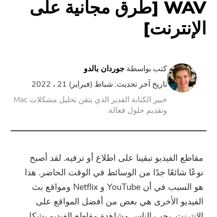
WAV [طرق مجانية على
الإنترنت]
PowerUninstall
محول الفيديو
كتب بواسطة
جوردان بالدو
شاشة مسجل
تاريخ آخر تحديث: شباط (فبراير) 21 ، 2022
خبير الكتابة القدير الذي يتقن تحليل مشكلات Mac
وتقديم حلول فعالة.
ضاغط قوات الدفاع الشعبي
تدريب عبر الأنترنات
مقاطع الفيديو تبقينا على اطلاع أو ترفيه. لقد أصبح
تحويل الفيديو مجانا
نوعًا شائعًا جدًا من الوسائط في الوقت الحاضر. هذا
هو السبب في أن YouTube و Netflix ومواقع بث
محرر فيديو مجانا
الفيديو الأخرى هي بعض من أفضل المواقع على
الإنترنت. يحب الناس مشاهدة مقاطع الفيديو بشكل