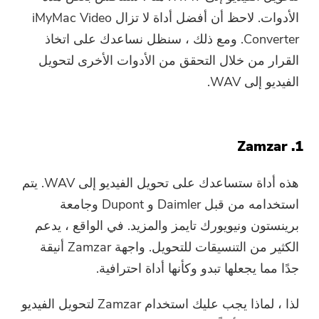
الأدوات. لاحظ أن أفضل أداة لا تزال iMyMac Video
Converter. ومع ذلك ، سنظل نساعدك على اتخاذ
القرار من خلال التحقق من الأدوات الأخرى لتحويل
الفيديو إلى WAV.
1. Zamzar
هذه أداة ستساعدك على تحويل الفيديو إلى WAV. يتم
استخدامه من قبل Daimler و Dupont وجامعة
برينستون ونيويورك تايمز والمزيد. في الواقع ، يدعم
أنت على وشك الإنتهاء.
الكثير من التنسيقات للتحويل. واجهة Zamzar أنيقة
الحارة موجه
جدًا مما يجعلها تبدو وكأنها أداة احترافية.
اشترك في أفضل عروضنا وأخبارنا
يمكن أن يكون هذا البرنامج فقط لا
حول تطبيقات iMyMac.
يمكن تنزيل هذا البرنامج واستخدامه
لذا ، لماذا يجب عليك استخدام Zamzar لتحويل الفيديو