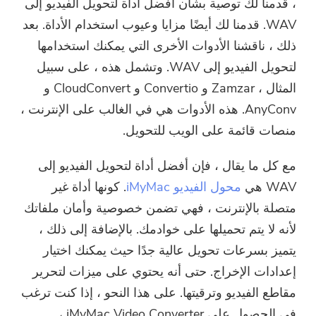
، قدمنا ​​لك توصية بشأن أفضل أداة لتحويل الفيديو إلى
WAV. قدمنا ​​لك أيضًا مزايا وعيوب استخدام الأداة. بعد
ذلك ، ناقشنا الأدوات الأخرى التي يمكنك استخدامها
لتحويل الفيديو إلى WAV. وتشمل هذه ، على سبيل
المثال ، Zamzar و Convertio و CloudConvert و
AnyConv. هذه الأدوات هي في الغالب على الإنترنت ،
منصات قائمة على الويب للتحويل.
مع كل ما يقال ، فإن أفضل أداة لتحويل الفيديو إلى
WAV هي
محول الفيديو iMyMac
. كونها أداة غير
متصلة بالإنترنت ، فهي تضمن خصوصية وأمان ملفاتك
لأنه لا يتم تحميلها على خوادمك. بالإضافة إلى ذلك ،
يتميز بسرعات تحويل عالية جدًا حيث يمكنك اختيار
إعدادات الإخراج. حتى أنه يحتوي على ميزات لتحرير
مقاطع الفيديو وترقيتها. على هذا النحو ، إذا كنت ترغب
في الحصول على iMyMac Video Converter ،