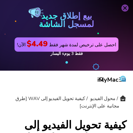
محول الفيديو
اشتري الآن
بيع إطلاق جديد
لمسجل الشاشة
$4.49
احصل على ترخيص لمدة شهر فقط
الآن!
فقط
3
يومs
اليسار
iMyMac
محول الفيديو
كيفية تحويل الفيديو إلى WAV [طرق
المنتج والحل
مجانية على الإنترنت]
المتجر
مرافق
كيفية تحويل الفيديو إلى
الدعم
PowerMyMac