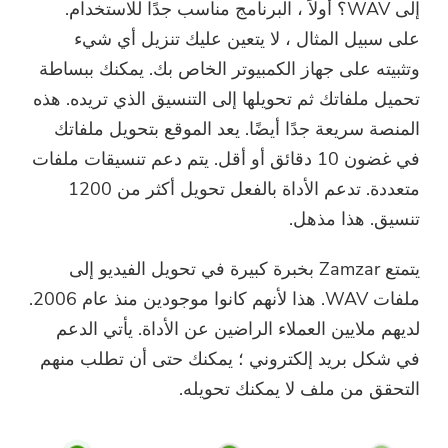
إلا على جهاز Mac. يمكنك إدخال
إلى WAV؟ أولاً ، البرنامج مناسب جدًا للاستخدام.
عنوان بريدك الإلكتروني للحصول
على سبيل المثال ، لا يتعين عليك تنزيل أي شيء
على رابط التنزيل ورمز القسيمة.
وتثبيته على جهاز الكمبيوتر الخاص بك. يمكنك ببساطة
إذا كنت ترغب في شراء البرنامج ،
تحميل ملفاتك ثم تحويلها إلى التنسيق الذي تريده. هذه
الرجاء النقر فوق
متجر
.
المنصة سريعة جدًا أيضًا. يعد الموقع بتحويل ملفاتك
في غضون 10 دقائق أو أقل. يتم دعم تنسيقات ملفات
الرجاء إدخال عنوان بريد إلكتروني صالح.
متعددة. تدعم الأداة بالفعل تحويل أكثر من 1200
تنسيق. هذا مذهل.
إرسال
يتمتع Zamzar بخبرة كبيرة في تحويل الفيديو إلى
ملفات WAV. هذا لأنهم كانوا موجودين منذ عام 2006.
لديهم ملايين العملاء الراضين عن الأداة. يأتي الدعم
شكرا لاشتراكك!
في شكل بريد إلكتروني ؛ يمكنك حتى أن تطلب منهم
شكرا لاشتراكك!
التحقق من ملف لا يمكنك تحويله.
تم إرسال رابط التنزيل ورمز القسيمة
إلى بريدك الإلكتروني