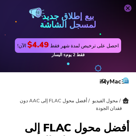
محول الفيديو
اشتري الآن
بيع إطلاق جديد
لمسجل الشاشة
$4.49
احصل على ترخيص لمدة شهر فقط
الآن!
فقط
2
يومs
اليسار
iMyMac
محول الفيديو
أفضل محول FLAC إلى AAC دون
المنتج والحل
فقدان الجودة
المتجر
مرافق
أفضل محول FLAC إلى
الدعم
PowerMyMac