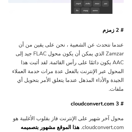
# 2 زمزم
عندما نتحدث عن الشعبية ، نحن على يقين من أن
أنت على وشك الإنتهاء.
Zamzar الذي يمكن أن يكون محول FLAC جيد إلى
الحارة موجه
اشترك في أفضل عروضنا وأخبارنا
AAC يكون دائمًا على رأس القائمة. لقد أثبت هذا
يمكن أن يكون هذا البرنامج فقط لا
حول تطبيقات iMyMac.
المحول عبر الإنترنت بالفعل عدة مرات خدمة العملاء
يمكن تنزيل هذا البرنامج واستخدامه
الجيدة والأداء المذهل عندما يتعلق الأمر بتحويل أي
إلا على جهاز Mac. يمكنك إدخال
ملفات.
عنوان بريدك الإلكتروني للحصول
على رابط التنزيل ورمز القسيمة.
# 3 cloudconvert.com
إذا كنت ترغب في شراء البرنامج ،
الرجاء النقر فوق
متجر
.
محول آخر شهير على الإنترنت فاز بقلوب الأغلبية هو
cloudconvert.com.
هذا الموقع مشهور بتصميمه
الرجاء إدخال عنوان بريد إلكتروني صالح.