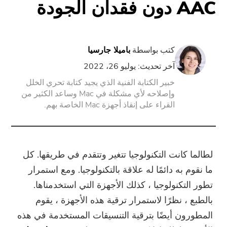
AAC دون فقدان الجودة
PowerUninstall
كتب بواسطة
باميلا جارسيا
محول الفيديو
آخر تحديث: يوليو 26، 2022
خبير الكتابة الفنية الذي يجيد كتابة تحري الخلل
شاشة مسجل
وإصلاحه لأي مشكلة في Mac وساعد الكثير من
القراء على إنقاذ أجهزة Mac الخاصة بهم.
ضاغط قوات الدفاع الشعبي
تدريب عبر الأنترنات
لطالما كانت التكنولوجيا تتغير وتتقدم في طريقها. كل
ما نقوم به دائمًا له علاقة بالتكنولوجيا. ومع استمرار
تحويل الفيديو مجانا
تطور التكنولوجيا ، كذلك الأجهزة التي استخدمناها.
بالطبع ، نظرًا لاستمرار ترقية هذه الأجهزة ، يقوم
محرر فيديو مجانا
المطورون أيضًا بترقية التنسيقات المستخدمة في هذه