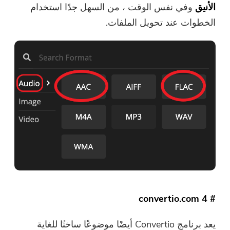
الأنيق
وفي نفس الوقت ، من السهل جدًا استخدام
الخطوات عند تحويل الملفات.
إرسال
شكرا لاشتراكك!
شكرا لاشتراكك!
تم إرسال رابط التنزيل ورمز القسيمة
إلى بريدك الإلكتروني
user@email.com. يمكنك أيضًا النقر
فوق الزر لشراء البرنامج مباشرةً.
اشتري الآن
# 4 convertio.com
يعد برنامج Convertio أيضًا موضوعًا ساخنًا للغاية