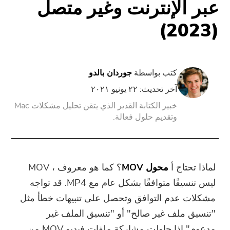
عبر الإنترنت وغير متصل
(2023)
PowerUninstall
محول الفيديو
كتب بواسطة
جوردان بالدو
شاشة مسجل
آخر تحديث: ٢٢ يونيو ٢٠٢١
خبير الكتابة القدير الذي يتقن تحليل مشكلات Mac
وتقديم حلول فعالة.
ضاغط قوات الدفاع الشعبي
تدريب عبر الأنترنات
لماذا تحتاج أ
محول MOV
؟ كما هو معروف ، MOV
تحويل الفيديو مجانا
ليس تنسيقًا متوافقًا بشكل عام مع MP4. قد تواجه
مشكلات عدم التوافق وتحصل على تنبيهات خطأ مثل
محرر فيديو مجانا
"تنسيق ملف غير صالح" أو "تنسيق الملف غير
مدعوم" إذا حاولت مشاركة ملفات فيديو MOV من