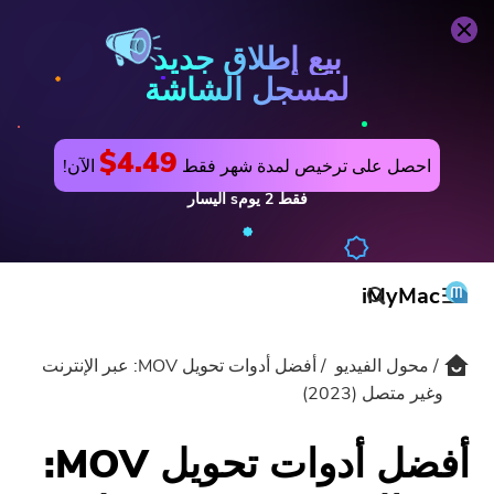
محول الفيديو
اشتري الآن
بيع إطلاق جديد
لمسجل الشاشة
$4.49
احصل على ترخيص لمدة شهر فقط
الآن!
فقط
2
يومs
اليسار
iMyMac
محول الفيديو
أفضل أدوات تحويل MOV: عبر الإنترنت
المنتج والحل
وغير متصل (2023)
المتجر
مرافق
أفضل أدوات تحويل MOV:
الدعم
PowerMyMac