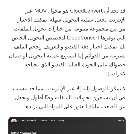
شكرا لاشتراكك!
قد تجد أن CloudConvert هو محول MOV عبر
تم إرسال رابط التنزيل ورمز القسيمة
الإنترنت يجعل عملية التحويل سهلة. يمكنك الاختيار
إلى بريدك الإلكتروني
من بين مجموعة متنوعة من خيارات تحويل الملفات
user@email.com. يمكنك أيضًا النقر
التي توفرها CloudConvert لتخصيص التحويل الخاص
فوق الزر لشراء البرنامج مباشرةً.
بك: يمكنك اختيار دقة الفيديو والتعريف وحجم الملف
اشتري الآن
بسرعة من القوائم إما لتسريع عملية التحويل أو ضمان
حصولك على الجودة العالية الفيديو الذي تحتاجه
لأغراضك.
لا يمكن الوصول إليه إلا عبر الإنترنت ، مما قد يتسبب
في أن تستغرق تحويلات الملفات وقتًا أطول ويجعل
من الصعب عليك العثور على المواد التي تريدها.