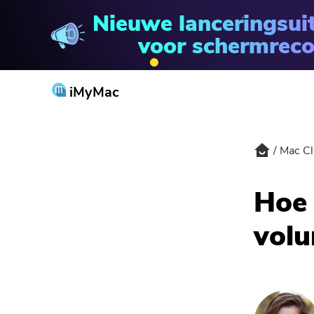
Nieuwe lanceringsui
Mac Cleaner
voor schermreco
iMyMac
Mac Cl
Hoe 
volu