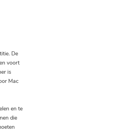
itie. De
en voort
er is
voor Mac
elen en te
nen die
moeten