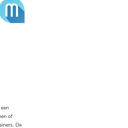
 een
een of
ainers. De