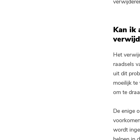
verwijdere
Kan ik 
verwij
Het verwij
raadsels 
uit dit pr
moeilijk t
om te draa
De enige o
voorkomen 
wordt ing
helpen in 