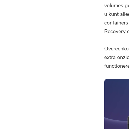
volumes ge
u kunt alle
containers
Recovery 
Overeenko
extra onzi
functioner