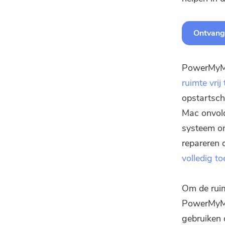
Ontvang 
PowerMyMa
ruimte vrij
opstartsch
Mac onvol
systeem om
repareren 
volledig 
Om de ruim
PowerMyMac
gebruiken 