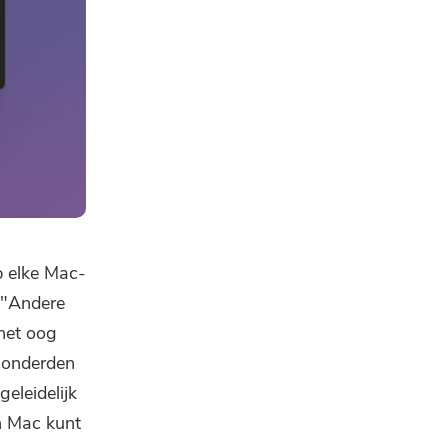
 elke Mac-
 "Andere
 het oog
honderden
eleidelijk
n Mac kunt