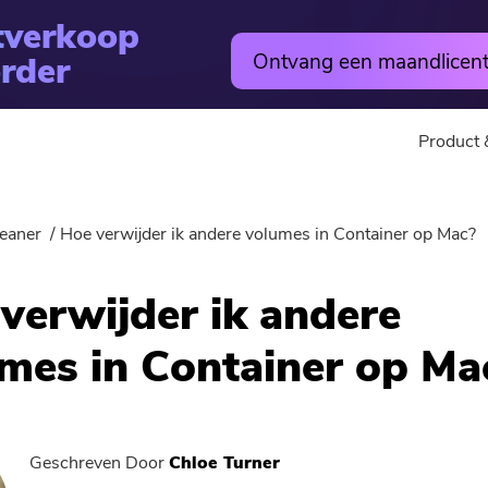
tverkoop
rder
Ontvang een maandlicent
Product 
utility
Online
eaner
Hoe verwijder ik andere volumes in Container op Mac?
Warm
PowerMyMac
Gratis Vi
verwijder ik andere
PowerVerwijderen
Free Video
mes in Container op Ma
Video Converter
Gratis fo
Screen Recorder
Gratis PD
Geschreven Door
Chloe Turner