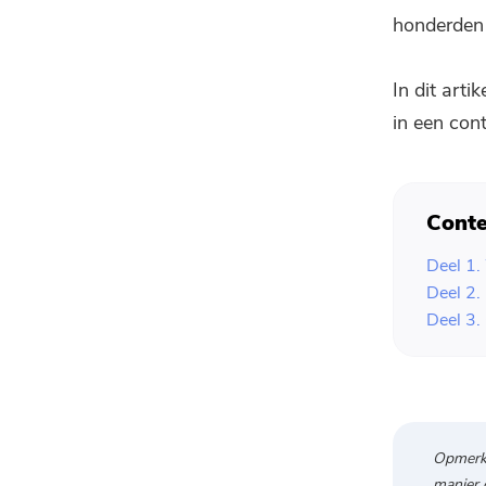
honderden 
In dit art
in een con
Conte
Deel 1.
Deel 2.
Deel 3.
Opmerki
manier 