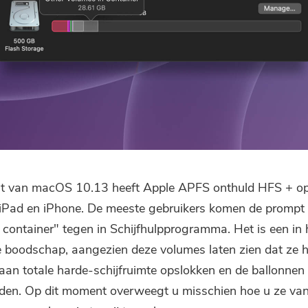
Abonneer u op onze beste deals
en nieuws over iMyMac-apps.
Vul een geldig e-mailadres.
Verzenden
Bedankt voor je abonnement!
st van macOS 10.13 heeft Apple APFS onthuld
HFS +
op
iPad en iPhone. De meeste gebruikers komen de prompt
 container" tegen in Schijfhulpprogramma. Het is een in
 boodschap, aangezien deze volumes laten zien dat ze 
aan totale harde-schijfruimte opslokken en de ballonnen g
den. Op dit moment overweegt u misschien hoe u ze va