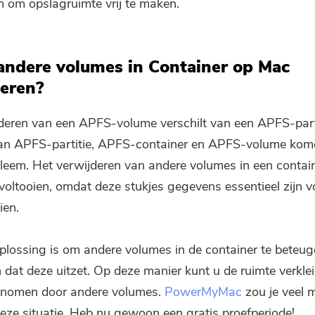
n om opslagruimte vrij te maken.
andere volumes in Container op Mac
deren?
deren van een APFS-volume verschilt van een APFS-part
van APFS-partitie, APFS-container en APFS-volume kom
obleem. Het verwijderen van andere volumes in een contain
e voltooien, omdat deze stukjes gegevens essentieel zijn 
ien.
plossing is om andere volumes in de container te beteug
dat deze uitzet. Op deze manier kunt u de ruimte verklei
enomen door andere volumes.
PowerMyMac
zou je veel 
deze situatie. Heb nu gewoon een gratis proefperiode!