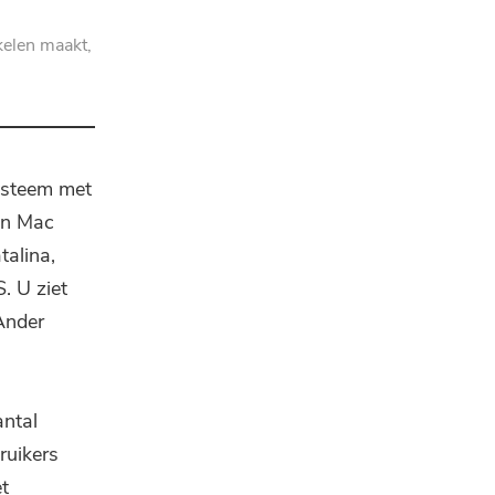
kelen maakt,
ysteem met
en Mac
alina,
. U ziet
Ander
ntal
ruikers
t