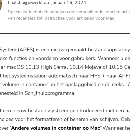
Laatst bijgewerkt op: januari 16, 2024
PDF-compressor
Specialist technisch schrijven die verschillende soorten arti
van recensies tot instructies voor artikelen voor Mac.
e System (APFS) is een nieuw gemaakt bestandsopslags
eeks functies en voordelen voor gebruikers. Wanneer u e
aar macOS 10.13 High Sierra, 10.14 Mojave of 10.15 Cat
t het systeemstation automatisch naar HFS + naar APFS
 volume in container" in het opslaggebied en de reeks "
nesteld in Schijfhulpprogramma.
t een nieuw bestandssysteem geïntroduceerd met een aa
ncipes voor het formatteren of beheren van schijven. Geb
over '
Andere volumes in container op Mac
"Wanneer he