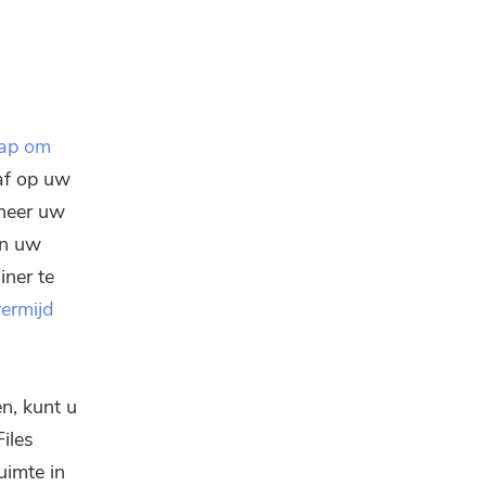
ap om
af op uw
nneer uw
an uw
ner te
vermijd
n, kunt u
iles
uimte in