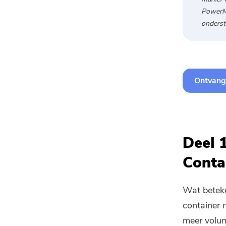
PowerMy
onderst
Ontvang 
Deel 
Conta
Wat beteke
container 
meer volume