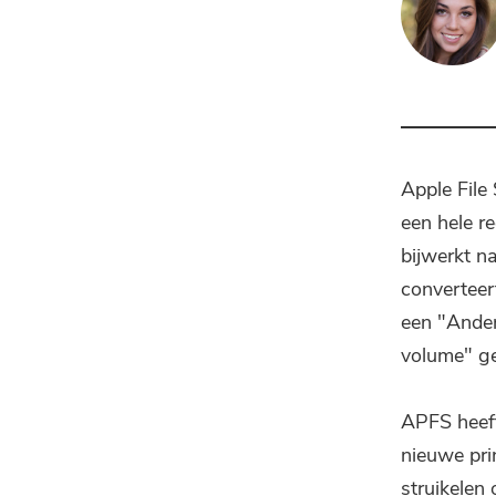
Apple Fil
een hele r
bijwerkt n
converteer
een "Ander
volume" ge
APFS heef
nieuwe pri
struikelen 