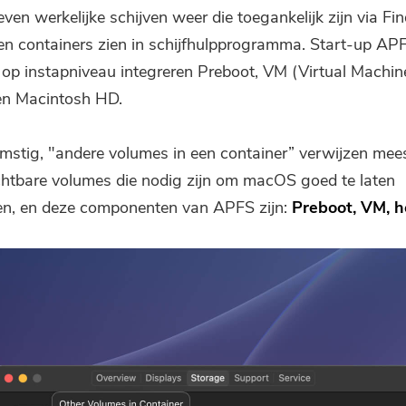
ven werkelijke schijven weer die toegankelijk zijn via Fi
en containers zien in
schijfhulpprogramma
. Start-up AP
 op instapniveau integreren Preboot, VM (Virtual Machine
en Macintosh HD.
mstig, "
andere volumes in een container
” verwijzen mee
chtbare volumes die nodig zijn om macOS goed te laten
en, en deze componenten van APFS zijn:
Preboot, VM, h
Je bent bijna klaar.