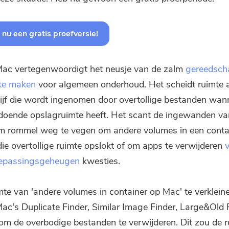
nu een gratis proefversie!
c vertegenwoordigt het neusje van de zalm
gereedsch
 te maken
voor algemeen onderhoud. Het scheidt ruimte 
ijf die wordt ingenomen door overtollige bestanden wa
doende opslagruimte heeft. Het scant de ingewanden v
 rommel weg te vegen om andere volumes in een contai
die overtollige ruimte opslokt of om apps te verwijderen
toepassingsgeheugen
kwesties.
te van 'andere volumes in container op Mac' te verkleine
's Duplicate Finder, Similar Image Finder, Large&Old F
om de overbodige bestanden te verwijderen. Dit zou de r