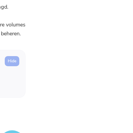
agd.
ere volumes
 beheren.