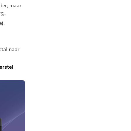
nder, maar
FS-
),
stal naar
erstel
.