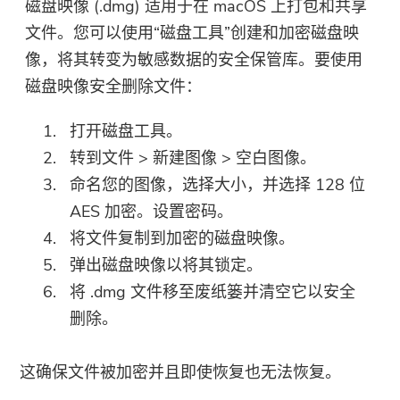
磁盘映像 (.dmg) 适用于在 macOS 上打包和共享
文件。您可以使用“磁盘工具”创建和加密磁盘映
像，将其转变为敏感数据的安全保管库。要使用
磁盘映像安全删除文件：
打开磁盘工具。
转到文件 > 新建图像 > 空白图像。
命名您的图像，选择大小，并选择 128 位
AES 加密。设置密码。
将文件复制到加密的磁盘映像。
弹出磁盘映像以将其锁定。
你几乎完成。
将 .dmg 文件移至废纸篓并清空它以安全
温馨提示
删除。
订阅我们关于 iMyMac 应用程序
这个软件只能是这个软件只能在
的最佳交易和新闻。
Mac上下载和使用。 您可以输入
这确保文件被加密并且即使恢复也无法恢复。
您的电子邮件地址以获取下载链