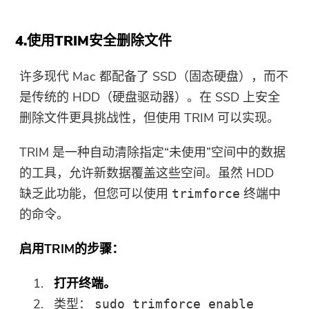
接和优惠券代码。 如需购买软
件，请点击
商店
.
4.使用TRIM安全删除文件
请输入一个有效的电子邮件地址。
许多现代 Mac 都配备了 SSD（固态硬盘），而不
是传统的 HDD（硬盘驱动器）。在 SSD 上安全
删除文件更具挑战性，但使用 TRIM 可以实现。
提交表单
TRIM 是一种自动清除指定“未使用”空间中的数据
的工具，允许新数据覆盖这些空间。虽然 HDD
感谢您的订阅！
缺乏此功能，但您可以使用
终端中
trimforce
感谢您的订阅！
的命令。
下载链接和优惠券代码已发送至您的
电子邮件 user@email.com。 您也可
启用TRIM的步骤：
以点击按钮直接购买软件。
打开终端。
立即购买
类型：
sudo trimforce enable