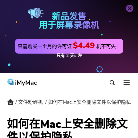
文件粉碎机
立即购买
新品发售
用于屏幕录像机
$4.49
只需购买一个月的许可证
机不可失！
只有
2
天s
左
iMyMac
文件粉碎机
如何在Mac上安全删除文件以保护隐私
产品与解决方案
商店
公用事业
如何在Mac上安全删除文
最热
支持
件以保护隐私
PowerMyMac