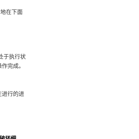
全地在下面
处于执行状
操作完成。
。
在进行的进
破坏细