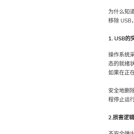
为什么知
移除 US
1. US
操作系统
态的就绪
如果在正
安全地删
程停止运
2.损害逻
不安全弹出