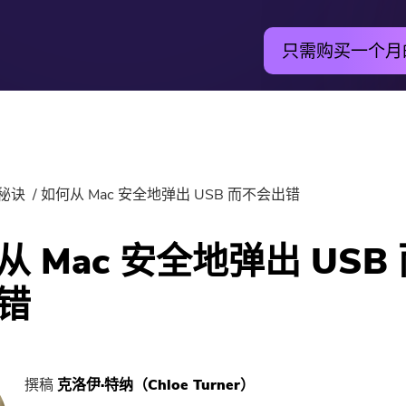
只需购买一个月
公用事业
线上
的秘诀
如何从 Mac 安全地弹出 USB 而不会出错
最热
PowerMyMac
免费
门
从 Mac 安全地弹出 USB
强力卸载
免费
错
视频转换
免费
屏幕录影大师
免费
撰稿
克洛伊·特纳（Chloe Turner）