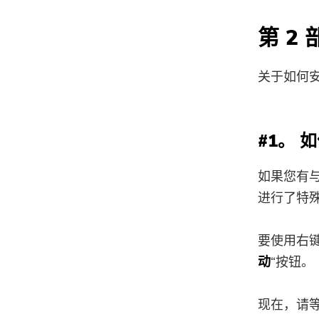
第 2
关于如何安
#1。 如
如果您有与
进行了特
要使用右键
动
“按钮。
现在，请