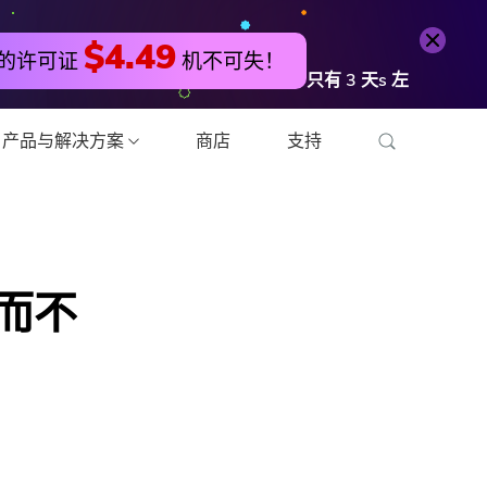
免费尝试
立即购买
$4.49
的许可证
机不可失！
只有
3
天s
左
产品与解决方案
商店
支持
视频转换器
 而不
视频编辑器
照片压缩机
的PDF压缩器