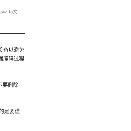
w-to文
设备以避免
据编码过程
示要删除
的是要谨