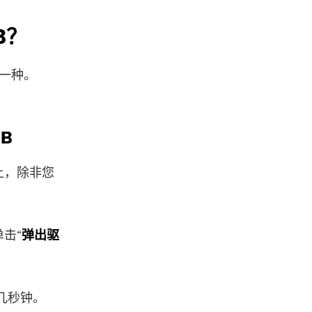
B？
止一种。
SB
上，除非您
击“
弹出驱
几秒钟。