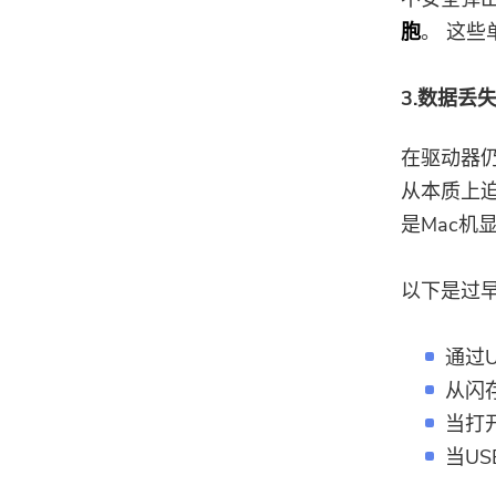
胞
。 这
3.数据丢
在驱动器
从本质上迫
是Mac
以下是过
通过
从闪
当打
当U