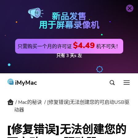
PowerMyMac
立即购买
新品发售
用于屏幕录像机
$4.49
只需购买一个月的许可证
机不可失！
只有
3
天s
左
iMyMac
Mac的秘诀
[修复错误]无法创建您的可启动USB驱
产品与解决方案
动器
商店
公用事业
[修复错误]无法创建您的
最热
支持
PowerMyMac