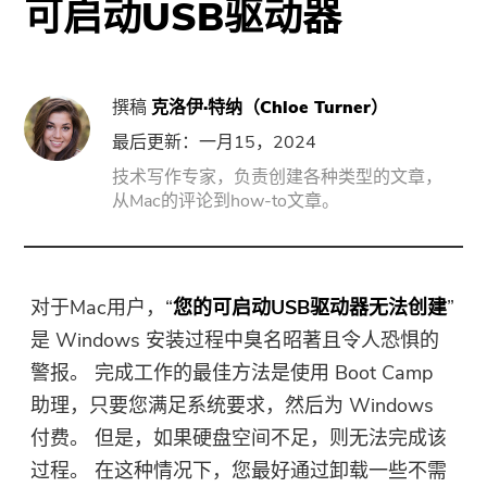
可启动USB驱动器
门
强力卸载
撰稿
克洛伊·特纳（Chloe Turner）
视频转换
最后更新：一月15，2024
技术写作专家，负责创建各种类型的文章，
屏幕录影大师
从Mac的评论到how-to文章。
PDF压缩机
对于Mac用户，“
您的可启动USB驱动器无法创建
”
线上
是 Windows 安装过程中臭名昭著且令人恐惧的
警报。 完成工作的最佳方法是使用 Boot Camp
免费视频转换器
助理，只要您满足系统要求，然后为 Windows
付费。 但是，如果硬盘空间不足，则无法完成该
免费视频编辑器
过程。 在这种情况下，您最好通过卸载一些不需