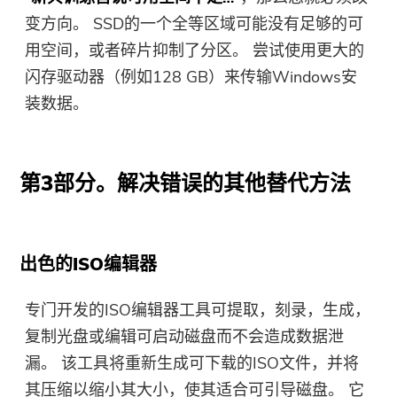
接和优惠券代码。 如需购买软
变方向。 SSD的一个全等区域可能没有足够的可
件，请点击
商店
.
用空间，或者碎片抑制了分区。 尝试使用更大的
闪存驱动器（例如128 GB）来传输Windows安
请输入一个有效的电子邮件地址。
装数据。
提交表单
第3部分。解决错误的其他替代方法
感谢您的订阅！
感谢您的订阅！
出色的ISO编辑器
下载链接和优惠券代码已发送至您的
专门开发的ISO编辑器工具可提取，刻录，生成，
电子邮件 user@email.com。 您也可
以点击按钮直接购买软件。
复制光盘或编辑可启动磁盘而不会造成数据泄
漏。 该工具将重新生成可下载的ISO文件，并将
立即购买
其压缩以缩小其大小，使其适合可引导磁盘。 它