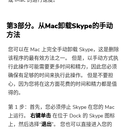
或 iMac 的运行速度。
提交表单
第3部分。从Mac卸载Skype的手动
方法
您可以在 Mac 上完全手动卸载 Skype，这是删除
感谢您的订阅！
感谢您的订阅！
该程序的最有效方法之一。 但是，以手动方式执
行此操作可能需要更多时间和精力，因此您必须
下载链接和优惠券代码已发送至您的
电子邮件 user@email.com。 您也可
确保有足够的时间来执行此操作。 但是不要担
以点击按钮直接购买软件。
心，因为您将在这方面花费的时间和精力都是值
得的。
立即购买
第 1 步：首先，您必须停止 Skype 在您的 Mac
上运行。
右键单击
在位于 Dock 的 Skype 图标
上，然后选择“
退出
”。 您也可以直接进入您的