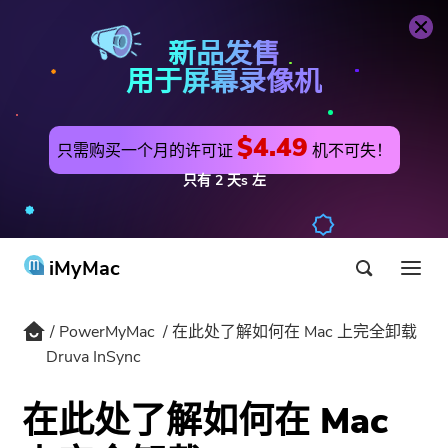
PowerMyMac
立即购买
新品发售
用于屏幕录像机
$4.49
只需购买一个月的许可证
机不可失！
只有
2
天s
左
iMyMac
PowerMyMac
在此处了解如何在 Mac 上完全卸载
产品与解决方案
Druva InSync
商店
公用事业
在此处了解如何在 Mac
最热
支持
PowerMyMac