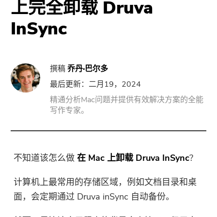
上完全卸载 Druva
门
InSync
强力卸载
视频转换
撰稿
乔丹·巴尔多
屏幕录影大师
最后更新：二月19，2024
精通分析Mac问题并提供有效解决方案的全能
写作专家。
PDF压缩机
线上
不知道该怎么做
在 Mac 上卸载 Druva InSync
?
免费视频转换器
计算机上最常用的存储区域，例如文档目录和桌
免费视频编辑器
面，会定期通过 Druva inSync 自动备份。