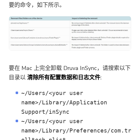
要的命令，如下所示。
你几乎完成。
温馨提示
订阅我们关于 iMyMac 应用程序
这个软件只能是这个软件只能在
的最佳交易和新闻。
Mac上下载和使用。 您可以输入
您的电子邮件地址以获取下载链
要在 Mac 上完全卸载 Druva InSync，请搜索以下
接和优惠券代码。 如需购买软
目录以
清除所有配置数据和日志文件
:
件，请点击
商店
.
请输入一个有效的电子邮件地址。
~/Users/<your user
name>/Library/Application
Support/inSync
提交表单
~/Users/<your user
name>/Library/Preferences/com.tr
olltech.plist